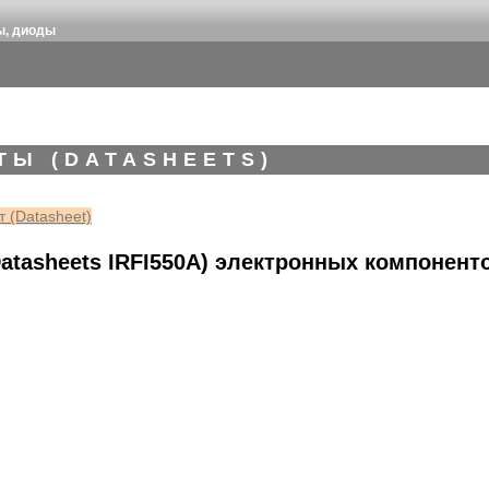
ы, диоды
ТЫ (DATASHEETS)
 (Datasheet)
atasheets IRFI550A) электронных компонент