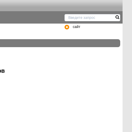
сайт
ов