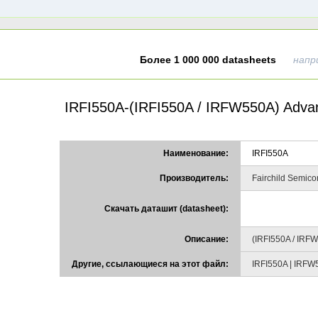
Более 1 000 000 datasheets
напр
IRFI550A-(IRFI550A / IRFW550A) Ad
Наименование:
IRFI550A
Производитель:
Fairchild Semico
Скачать даташит (datasheet):
Описание:
(IRFI550A / IR
Другие, ссылающиеся на этот файл:
IRFI550A | IRFW