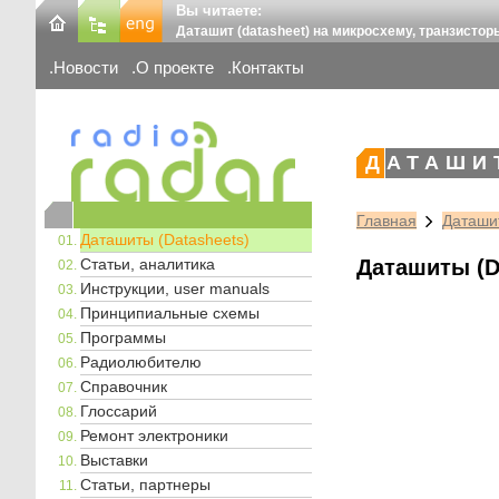
Вы читаете:
Даташит (datasheet) на микросхему, транзистор
Новости
О проекте
Контакты
ДАТАШИ
Главная
Даташит
Даташиты (Datasheets)
Статьи, аналитика
Даташиты (D
Инструкции, user manuals
Принципиальные схемы
Программы
Радиолюбителю
Справочник
Глоссарий
Ремонт электроники
Выставки
Статьи, партнеры