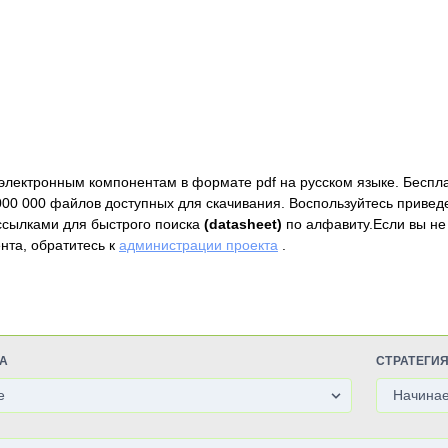
электронным компонентам в формате pdf на русском языке. Беспл
000 000 файлов доступных для скачивания. Воспользуйтесь привед
ссылками для быстрого поиска
(datasheet)
по алфавиту.Если вы не
нта, обратитесь к
администрации проекта
.
А
СТРАТЕГИ