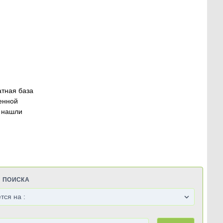
атная база
енной
 нашли
Я ПОИСКА