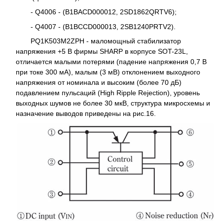
- Q4006 - (B1BACD000012, 2SD1862QRTV6);
- Q4007 - (B1BCCD000013, 2SB1240PRTV2).
PQ1K503M2ZPH - маломощный стабилизатор
напряжения +5 В фирмы SHARP в корпусе SOT-23L,
отличается малыми потерями (падение напряжения 0,7 В
при токе 300 мА), малым (3 мВ) отклонением выходного
напряжения от номинала и высоким (более 70 дБ)
подавлением пульсаций (High Ripple Rejection), уровень
выходных шумов не более 30 мкВ, структура микросхемы и
назначение выводов приведены на рис.16.