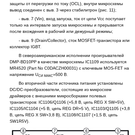
защиты от перегрузки по току (OCL), внутри микросхемы
вывод соединен с выв. 3 через стабилитрон (рис. 11);
- выв. 7 (Vin), вход запуска, ток от цепи Vcc поступает
только на интервале запуска микросхемы и прерывается
после вхождения в рабочий или дежурный режимы;
- выв. 9 (Drain/Collector), сток MOSFET-транзистора или
коллектор IGBT.
В североамериканском исполнении проигрывателей
DMP-BD10PP в качестве микросхемы IC1109 используется
MR4520 (Part No C0DACZH00031) с ключевым MOS-FET на
напряжение U
=500 В.
СИ МАКС
Во вторичной части источника питания установлены
DC/DC-преобразователи, состоящие из микросхем
драйверов с внешними микросборками полевых
транзисторов: IC1106/Q1106 (+5,8 В, цепь REG X SW+5V),
IC1105/IC1104 (+5 B, цепь REG DR+5 V), IC1103/Q1105 (+3,8
B, цепь REG X SW+3,8 B), IC1108/IC1107 (+1,5 B, цепь
SW1R5V).