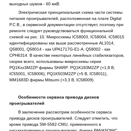
выходных шумов - 60 мкВ.
Электрическая принципиальная схема части системы
питания проигрывателей, расположенная на плате Digital
P.C.B., в сервисной документации отсутствует, поэтому при
ремонте следует руководствоваться функциональной
схемой на рис. 10. Микросхемы IC58003, IC58004, IC58015
идентифицированы как выше рассмотренные AL1014,
Q58001, Q58014 - как UPA1717G-E1-A, Q58002 - как
CPH6314. В качестве некоторых линейных стабилизаторов,
скорее всего, использованы микросхемы серии
PQ1Kxx3M2ZP фирмы SHARP: PQ1K183M2ZP (+1,8 B,
IC55001, IC58006), PQ1K503M2ZP (+5 B, IC58011),
MM1683D фирмы Mitsumi (+3,3 B, IC58009).
Особенности сервиса привода дисков
проигрывателей
В заключение рассмотрим особенности сервиса
привода дисков проигрывателей. Следует отметить, что
кроме привода SW-5582-CMU, примененного в
рассматриваемых проигрывателях, фирма PANASONIC