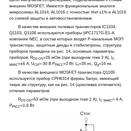
внешних MOSFET. Имеются функциональные аналоги
микросхемы AL1014: AL1016 с точностью Vref ±1% и AL1015
со схемой защиты и автовосстановлением.
В качестве внешних полевых транзисторов IC1104,
Q1103, Q1106 используются приборы |tPC1717G-E1-A
компании NEC, в состав которых входят Р-канальные МОП
транзисторы, защитные диоды и стабилитроны, структура
приборов приведена на рис. 14, основные параметры
приборов: R
=26 мОм (при выходном токе 3 А), I
DS ON
С
=±6 А, U
=-30 В Р
=2 Вт, t
=35 нс, Q
=15 нк.
МАКС
СИ
РАСС
rr
g
В качестве внешнего MOSFET-транзистора Q1105
используется прибор СРН6314 фирмы Sanyo, имеющий
такую же структуру, как на рис. 14 (цоколевка отличается),
отличия параметров:
R
=53 мОм (при выходном токе 2 А), I
= 4 А,
DS ON
С МАКС
Р
=1,6 Вт.
РАСС