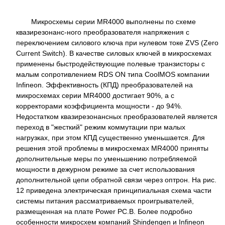
Микросхемы серии MR4000 выполнены по схеме
квазирезонанс-ного преобразователя напряжения с
переключением силового ключа при нулевом токе ZVS (Zero
Current Switch). В качестве силовых ключей в микросхемах
применены быстродействующие полевые транзисторы с
малым сопротивлением RDS ON типа CoolMOS компании
Infineon. Эффективность (КПД) преобразователей на
микросхемах серии MR4000 достигает 90%, а с
корректорами коэффициента мощности - до 94%.
Недостатком квазирезонансных преобразователей является
переход в "жесткий" режим коммутации при малых
нагрузках, при этом КПД существенно уменьшается. Для
решения этой проблемы в микросхемах MR4000 приняты
дополнительные меры по уменьшению потребляемой
мощности в дежурном режиме за счет использования
дополнительной цепи обратной связи через оптрон. На рис.
12 приведена электрическая принципиальная схема части
системы питания рассматриваемых проигрывателей,
размещенная на плате Power PC.B. Более подробно
особенности микросхем компаний Shindengen и Infineon