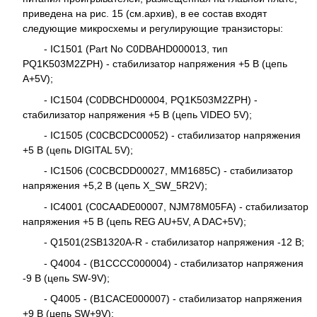
приведена на рис. 15 (см.архив), в ее состав входят
следующие микросхемы и регулирующие транзисторы:
- IC1501 (Part No C0DBAHD000013, тип
PQ1K503M2ZPH) - стабилизатор напряжения +5 В (цепь
A+5V);
- IC1504 (C0DBCHD00004, PQ1K503M2ZPH) -
стабилизатор напряжения +5 В (цепь VIDEO 5V);
- IC1505 (C0CBCDC00052) - стабилизатор напряжения
+5 В (цепь DIGITAL 5V);
- IC1506 (C0CBCDD00027, MM1685C) - стабилизатор
напряжения +5,2 В (цепь X_SW_5R2V);
- IC4001 (C0CAADE00007, NJM78M05FA) - стабилизатор
напряжения +5 В (цепь REG AU+5V, A DAC+5V);
- Q1501(2SB1320A-R - стабилизатор напряжения -12 В;
- Q4004 - (B1CCCC000004) - стабилизатор напряжения
-9 В (цепь SW-9V);
- Q4005 - (B1CACE000007) - стабилизатор напряжения
+9 В (цепь SW+9V);