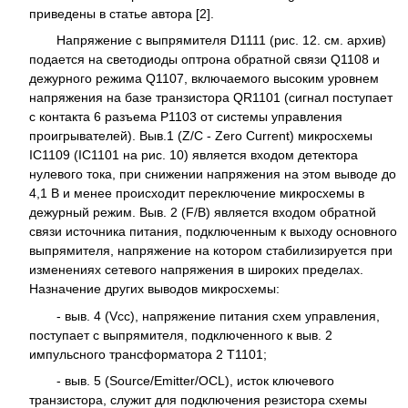
приведены в статье автора [2].
Напряжение с выпрямителя D1111 (рис. 12. см. архив)
подается на светодиоды оптрона обратной связи Q1108 и
дежурного режима Q1107, включаемого высоким уровнем
напряжения на базе транзистора QR1101 (сигнал поступает
с контакта 6 разъема Р1103 от системы управления
проигрывателей). Выв.1 (Z/C - Zero Current) микросхемы
IC1109 (IC1101 на рис. 10) является входом детектора
нулевого тока, при снижении напряжения на этом выводе до
4,1 В и менее происходит переключение микросхемы в
дежурный режим. Выв. 2 (F/B) является входом обратной
связи источника питания, подключенным к выходу основного
выпрямителя, напряжение на котором стабилизируется при
изменениях сетевого напряжения в широких пределах.
Назначение других выводов микросхемы:
- выв. 4 (Vcc), напряжение питания схем управления,
поступает с выпрямителя, подключенного к выв. 2
импульсного трансформатора 2 Т1101;
- выв. 5 (Source/Emitter/OCL), исток ключевого
транзистора, служит для подключения резистора схемы