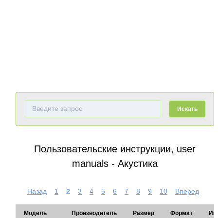
Искать
Пользовательские инструкции, user
manuals - Акустика
Назад
1
2
3
4
5
6
7
8
9
10
Вперед
Модель
Производитель
Размер
Формат
Ин