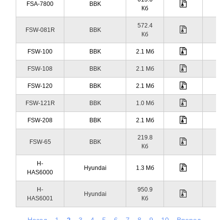
FSA-7800
BBK
Кб
572.4
FSW-081R
BBK
Кб
FSW-100
BBK
2.1 Мб
FSW-108
BBK
2.1 Мб
FSW-120
BBK
2.1 Мб
FSW-121R
BBK
1.0 Мб
FSW-208
BBK
2.1 Мб
219.8
FSW-65
BBK
Кб
H-
Hyundai
1.3 Мб
HAS6000
H-
950.9
Hyundai
HAS6001
Кб
Назад
1
2
3
4
5
6
7
8
9
10
Вперед