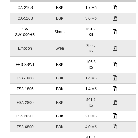
CA-210S
BBK
1.7 Мб
CA-510S
BBK
3.0 Мб
CP-
851.2
Sharp
SW1000HR
Кб
290.7
Emotion
Sven
Кб
105.8
FHS-8SWT
BBK
Кб
FSA-1800
BBK
1.4 Мб
FSA-1806
BBK
1.4 Мб
561.6
FSA-2800
BBK
Кб
FSA-3020T
BBK
2.0 Мб
FSA-6800
BBK
4.0 Мб
615.6