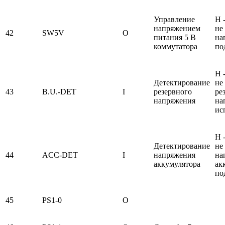
Управление
H 
напряжением
не 
42
SW5V
O
питания 5 В
на
коммутатора
по
H 
Детектирование
не 
43
B.U.-DET
I
резервного
ре
напряжения
на
ис
H 
Детектирование
не 
44
ACC-DET
I
напряжения
на
аккумулятора
ак
по
45
PS1-0
O