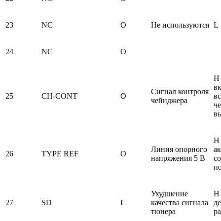
23
NC
O
Не используются
L
24
NC
O
H
вк
Сигнал контроля
25
CH-CONT
O
вс
чейнджера
ч
в
H 
Линия опорного
а
26
TYPE REF
O
напряжения 5 В
с
п
Ухудшение
H 
27
SD
I
качества сигнала
д
тюнера
р