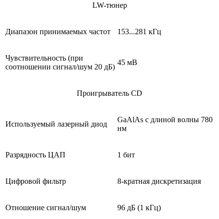
LW
-тюнер
Диапазон принимаемых частот
153...281 кГц
Чувствительность (при
45 мВ
соотношении сигнал/шум 20 дБ)
Проигрыватель
CD
GaAlAs с длиной волны 780
Используемый лазерный диод
нм
Разрядность ЦАП
1 бит
Цифровой фильтр
8-кратная дискретизация
Отношение сигнал/шум
96 дБ (1 кГц)