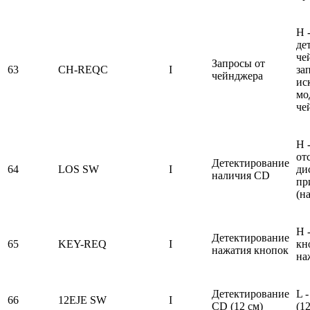
H 
де
че
Запросы от
63
CH-REQC
I
за
чейнджера
ис
мо
че
H 
отс
Детектирование
64
LOS SW
I
ди
наличия CD
пр
(н
H 
Детектирование
65
KEY-REQ
I
кн
нажатия кнопок
на
Детектирование
L 
66
12EJE SW
I
CD (12 см)
(1