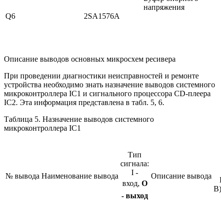
напряжения
Q6
2SA1576A
Описание выводов основных микросхем ресивера
При проведении диагностики неисправностей и ремонте
устройства необходимо знать назначение выводов системного
микроконтроллера IC1 и сигнального процессора CD-плеера
IC2. Эта информация представлена в табл. 5, 6.
Таблица 5. Назначение выводов системного
микроконтроллера IC1
Тип
сигнала:
I
-
№
вывода
Наименование
вывода
Описание вывода
вход,
О
В)
-
выход