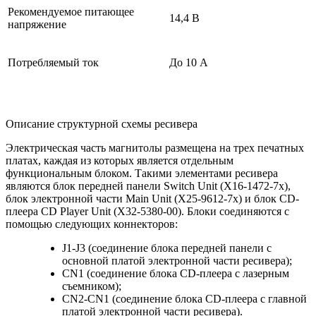
Рекомендуемое питающее
14,4 В
напряжение
Потребляемый ток
До 10 А
Описание структурной схемы ресивера
Электрическая часть магнитолы размещена на трех печатных
платах, каждая из которых является отдельным
функциональным блоком. Такими элементами ресивера
являются блок передней панели Switch Unit (X16-1472-7x),
блок электронной части Main Unit (X25-9612-7x) и блок CD-
плеера CD Player Unit (X32-5380-00). Блоки соединяются с
помощью следующих коннекторов:
J1-J3 (соединение блока передней панели с
основной платой электронной части ресивера);
CN1 (соединение блока CD-плеера с лазерным
съемником);
CN2-CN1 (соединение блока CD-плеера с главной
платой электронной части ресивера).