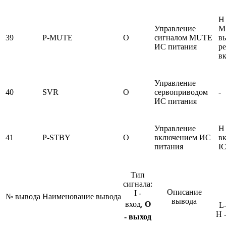
H
Управление
M
39
P-MUTE
O
сигналом MUTE
вы
ИС питания
р
в
Управление
40
SVR
O
сервоприводом
-
ИС питания
Управление
H 
41
P-STBY
O
включением ИС
вк
питания
I
Тип
сигнала:
Описание
I
-
№
вывода
Наименование
вывода
вывода
вход,
О
L
Н 
-
выход