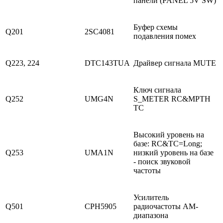
панели (PANEL 5V SW)
Буфер схемы
Q201
2SC4081
подавления помех
Q223, 224
DTC143TUA
Драйвер сигнала MUTE
Ключ сигнала
Q252
UMG4N
S_METER RC&MPTH
TC
Высокий уровень на
базе: RC&TC=Long;
Q253
UMA1N
низкий уровень на базе
- поиск звуковой
частоты
Усилитель
Q501
CPH5905
радиочастоты AM-
диапазона