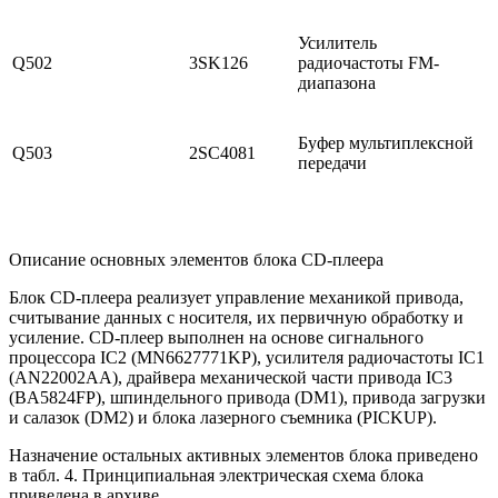
Усилитель
Q502
3SK126
радиочастоты FM-
диапазона
Буфер мультиплексной
Q503
2SC4081
передачи
Описание основных элементов блока CD-плеера
Блок CD-плеера реализует управление механикой привода,
считывание данных с носителя, их первичную обработку и
усиление. CD-плеер выполнен на основе сигнального
процессора IC2 (MN6627771KP), усилителя радиочастоты IC1
(AN22002AA), драйвера механической части привода IC3
(BA5824FP), шпиндельного привода (DM1), привода загрузки
и салазок (DM2) и блока лазерного съемника (PICKUP).
Назначение остальных активных элементов блока приведено
в табл. 4. Принципиальная электрическая схема блока
приведена в архиве.