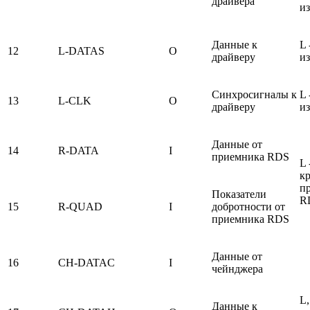
драйвера
и
Данные к
L 
12
L-DATAS
O
драйверу
и
Синхросигналы к
L 
13
L-CLK
O
драйверу
и
Данные от
14
R-DATA
I
приемника RDS
L 
к
п
Показатели
R
15
R-QUAD
I
добротности от
приемника RDS
Данные от
16
CH-DATAC
I
чейнджера
L,
Данные к