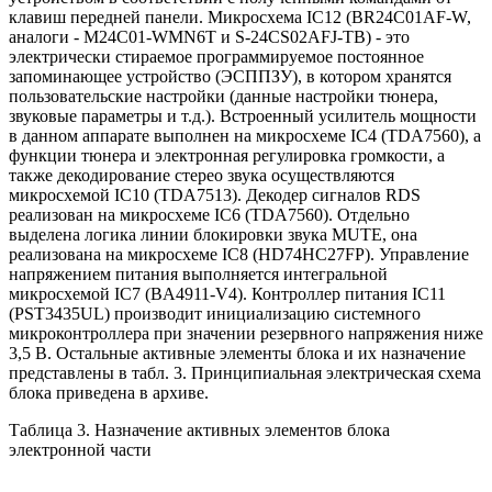
клавиш передней панели. Микросхема IC12 (BR24C01AF-W,
аналоги - M24C01-WMN6T и S-24CS02AFJ-TB) - это
электрически стираемое программируемое постоянное
запоминающее устройство (ЭСППЗУ), в котором хранятся
пользовательские настройки (данные настройки тюнера,
звуковые параметры и т.д.). Встроенный усилитель мощности
в данном аппарате выполнен на микросхеме IC4 (TDA7560), а
функции тюнера и электронная регулировка громкости, а
также декодирование стерео звука осуществляются
микросхемой IC10 (TDA7513). Декодер сигналов RDS
реализован на микросхеме IC6 (TDA7560). Отдельно
выделена логика линии блокировки звука MUTE, она
реализована на микросхеме IC8 (HD74HC27FP). Управление
напряжением питания выполняется интегральной
микросхемой IC7 (BA4911-V4). Контроллер питания IC11
(PST3435UL) производит инициализацию системного
микроконтроллера при значении резервного напряжения ниже
3,5 В. Остальные активные элементы блока и их назначение
представлены в табл. 3. Принципиальная электрическая схема
блока приведена в архиве.
Таблица 3. Назначение активных элементов блока
электронной части