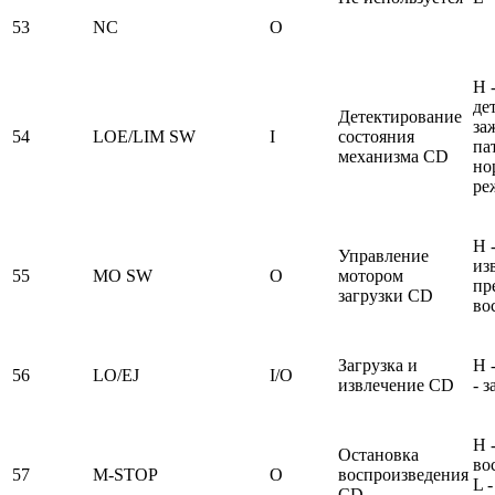
53
NC
O
H 
де
Детектирование
за
54
LOE/LIM SW
I
состояния
па
механизма CD
но
ре
H -
Управление
из
55
MO SW
O
мотором
пр
загрузки CD
во
Загрузка и
H 
56
LO/EJ
I/O
извлечение CD
- з
H 
Остановка
во
57
M-STOP
O
воспроизведения
L 
CD