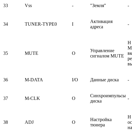
33
Vss
-
"Земля"
-
Активация
34
TUNER-TYPE0
I
-
адреса
H
M
Управление
35
MUTE
O
вк
сигналом MUTE
р
в
36
M-DATA
I/O
Данные диска
-
Синхроимпульсы
37
M-CLK
O
-
диска
H 
Настройка
38
ADJ
O
о
тюнера
н