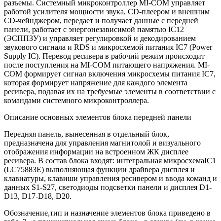
разъемы. Системный микроконтроллер MI-COM управляет
работой усилителя мощности звука, CD-плеером и внешним
CD-чейнджером, передает и получает данные с передней
панели, работает с энергонезависимой памятью IC12
(ЭСППЗУ) и управляет регулировкой и декодированием
звукового сигнала и RDS и микросхемой питания IC7 (Power
Supply IC). Перевод ресивера в рабочий режим происходит
после поступления на MI-COM питающего напряжения. MI-
COM формирует сигнал включения микросхемы питания IC7,
которая формирует напряжение для каждого элемента
ресивера, подавая их на требуемые элементы в соответствии с
командами системного микроконтроллера.
Описание основных элементов блока передней панели
Передняя панель, вынесенная в отдельный блок,
предназначена для управления магнитолой и визуального
отображения информации на встроенном ЖК дисплее
ресивера. В состав блока входят: интегральная микросхемаIC1
(LC75883E) выполняющая функции драйвера дисплея и
клавиатуры, клавиши управления ресивером и ввода команд и
данных S1-S27, светодиоды подсветки панели и дисплея D1-
D13, D17-D18, D20.
Обозначение,тип и назначение элементов блока приведено в