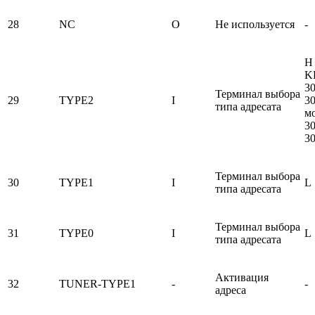
28
NC
O
Не используется
-
H 
K
3
Терминал выбора
29
TYPE2
I
30
типа адресата
м
3
3
Терминал выбора
30
TYPE1
I
L
типа адресата
Терминал выбора
31
TYPE0
I
L
типа адресата
Активация
32
TUNER-TYPE1
-
-
адреса