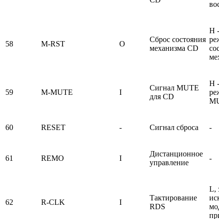
во
H 
Сброс состояния
ре
58
M-RST
O
механизма CD
со
ме
H 
Сигнал MUTE
59
M-MUTE
I
ре
для CD
M
60
RESET
-
Сигнал сброса
-
Дистанционное
61
REMO
I
-
управление
L, 
Тактирование
ис
62
R-CLK
I
RDS
мо
пр