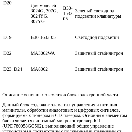
D20
Для моделей
B30-
3024G, 307G,
Зеленый светодиод
1533-
3024YG,
подсветки клавиатуры
05
307YG
D19
B30-1633-05
Светодиод подсветки
D22
MA3062WA
Защитный стабилитрон
D23, D24
MA8062
Защитный стабилитрон
Описание основных элементов блока электронной части
Данный блок содержит элементы управления и питания
магнитолы, обработки аналоговых и цифровых сигналов,
формируемых тюнером и CD-плеером. Основным элементом
блока является системный микроконтроллер IC1
(UPD780058GC502), выполняющий общее управление
устройством в соответствии с полученными командами от