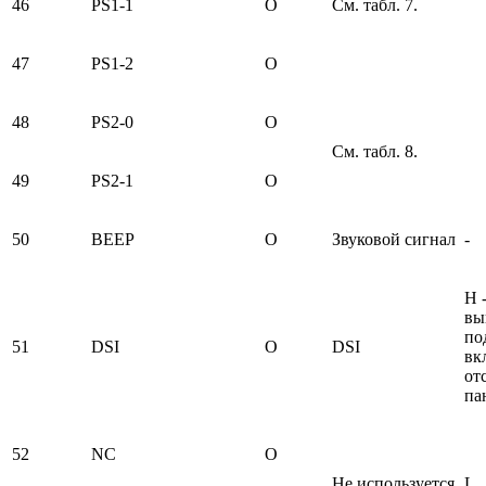
46
PS1-1
O
См. табл. 7.
47
PS1-2
O
48
PS2-0
O
См. табл. 8.
49
PS2-1
O
50
BEEP
O
Звуковой сигнал
-
H 
вы
по
51
DSI
O
DSI
вк
от
па
52
NC
O
Не используется
L