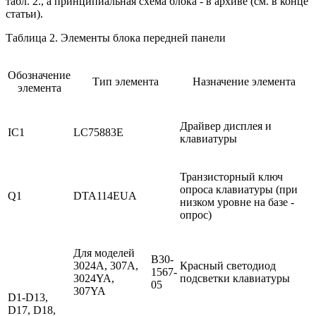
табл. 2., а принципиальная схема блока - в архиве (см. в конце
статьи).
Таблица 2. Элементы блока передней панели
Обозначение
Тип элемента
Назначение элемента
элемента
Драйвер дисплея и
IC1
LC75883E
клавиатуры
Транзисторный ключ
опроса клавиатуры (при
Q1
DTA114EUA
низком уровне на базе -
опрос)
Для моделей
B30-
3024A, 307A,
Красный светодиод
1567-
3024YA,
подсветки клавиатуры
05
307YA
D1-D13,
D17, D18,