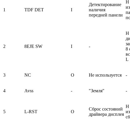
H 
Детектирование
из
1
TDF DET
I
наличия
п
передней панели
п
H 
д
за
2
8EJE SW
I
-
8 
вс
L
3
NC
O
Не используется
-
4
Avss
-
"Земля"
-
H 
Сброс состояний
5
L-RST
O
из
драйвера дисплея
с