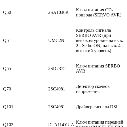
Ключ питания CD-
Q50
2SA1036K
привода (SERVO AVR)
Контроль сигнала
SERBO AVR (при
Q51
UMC2N
высоком уровне на выв.
2 - Serbo ON, на выв. 4 -
высокий уровень)
Ключ питания SERBO
Q55
2SD2375
AVR
Детектор скачков
Q70
2SC4081
напряжения
Q101
2SC4081
Драйвер сигнала DSI
Ключ питания передней
Q102
DTA114YUA