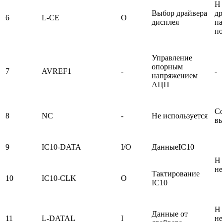
H
Выбор драйвера
др
6
L-CE
O
дисплея
п
п
Управление
опорным
7
AVREF1
-
-
напряжением
АЦП
С
8
NC
-
Не используется
вы
9
IC10-DATA
I/O
ДанныеIC10
H 
н
Тактирование
10
IC10-CLK
O
IC10
H 
Данные от
11
L-DATAL
I
не