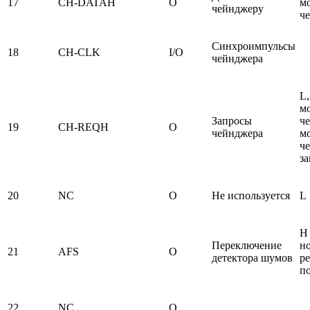
17
CH-DATAH
O
м
чейнджеру
ч
Синхроимпульсы
18
CH-CLK
I/O
чейнджера
L,
м
Запросы
ч
19
CH-REQH
O
чейнджера
м
ч
за
20
NC
O
Не используется
L
H 
Переключение
н
21
AFS
O
детектора шумов
ре
п
22
NC
O