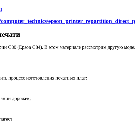
ы
s/computer_technics/epson_printer_repartition_direct_p
печати
рии С80 (Epson C84). В этом материале рассмотрим другую моде
ить процесс изготовления печатных плат:
ании дорожек;
лагает: