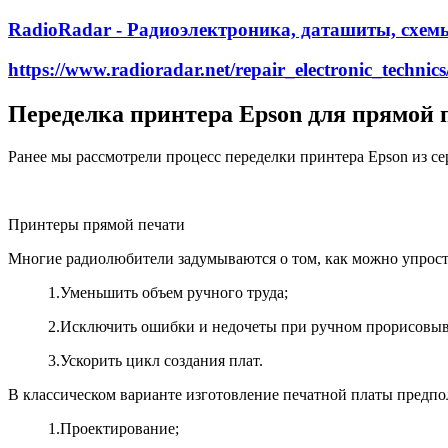
RadioRadar - Радиоэлектроника, даташиты, схем
https://www.radioradar.net/repair_electronic_technic
Переделка принтера Epson для прямой 
Ранее мы рассмотрели процесс переделки принтера Epson из се
Принтеры прямой печати
Многие радиолюбители задумываются о том, как можно упрост
1.
Уменьшить объем ручного труда;
2.
Исключить ошибки и недочеты при ручном прорисовыв
3.
Ускорить цикл создания плат.
В классическом варианте изготовление печатной платы предпо
1.
Проектирование;