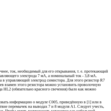
очнее, ток, необходимый для его открывания, т. е. протекающий
авляющего электрода 7 мА, а номинальный ток - 3,8 мА.
а в управляющий электрод симистора. Для этого резистор R7
аев взамен этого резистора можно установить проволочную
да HL2 (обязательно красного свечения) было как можно
овать информацию о модуле С005, приведённую в [1] или в
ие перемычек на выводах 7 и 8 модуля А1. Следует учесть,
и. Чтобы иметь возможность установки как небольшой