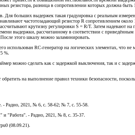
ных резистора, разница в сопротивлении которых должна быть 10
ов. Для больших выдержек такая градуировка с реальным измер
навливают частотозадающий резистор R сопротивлением около 1
ссчитывают крутизну регулировки S = R/T. Затем надевают на п
мени выдержки, рассчитанному в соответствии с приведённым 
 После этого шкалу можно заламинировать.
щего использован RC-генератор на логических элементах, что не
5 %.
мер можно сделать как с задержкой выключения, так и с задерж
 обратить на выполнение правил техники безопасности, посколь
 Радио, 2021, № 6, с. 58-62; № 7, с. 55-58.
 "Работа". - Радио, 2021, № 8, с. 35-37.
pu0 (08.09.21).