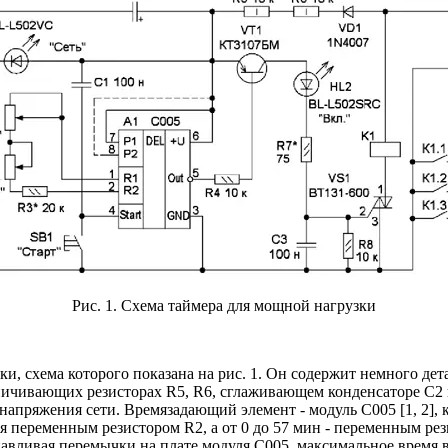
Рис. 1. Схема таймера для мощной нагрузки
и, схема которого показана на рис. 1. Он содержит немного де
аничивающих резисторах R5, R6, сглаживающем конденсаторе С2
 напряжения сети. Времязадающий элемент - модуль С005 [1, 2]
я переменным резистором R2, а от 0 до 57 мин - переменным ре
анавливая перемычки на плате модуля С005, максимальное время