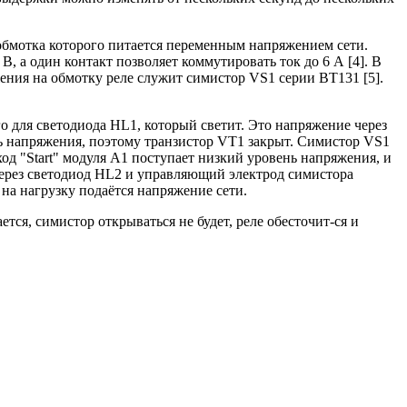
обмотка которого питается переменным напряжением сети.
, а один контакт позволяет коммутировать ток до 6 А [4]. В
ения на обмотку реле служит симистор VS1 серии BT131 [5].
о для светодиода HL1, который светит. Это напряжение через
ень напряжения, поэтому транзистор VT1 закрыт. Симистор VS1
ход "Start" модуля А1 поступает низкий уровень напряжения, и
 через светодиод HL2 и управляющий электрод симистора
 на нагрузку подаётся напряжение сети.
ся, симистор открываться не будет, реле обесточит-ся и