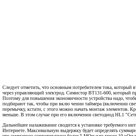
Следует отметить, что основным потребителем тока, который вте
через управляющий электрод. Симистор BT131-600, который пр
Поэтому для повышения экономичности устройства надо, чтобы 
подбирают так, чтобы при вклю чении таймера (включении све
перемычку, кстати, с этого можно начать монтаж элементов. К
меньше. В этом случае при его включении светодиод HL1 "Сет
Дальнейшее налаживание сводится к установке требуемого инт
Интернете. Максимальную выдержку будет определять суммарно
что суммарное сопротивление более 5 МОм или менее 10 кОм 