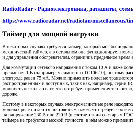
RadioRadar - Радиоэлектроника, даташиты, схем
https://www.radioradar.net/radiofan/miscellaneous/t
Таймер для мощной нагрузки
В некоторых случаях требуется таймер, который мог бы подклю
механический таймер, а в остальном она функционирует норма
и для управления обогревателем, ограничив предельное время 
Для коммутации сетевого напряжения с током 10 А и даже бол
превышает 1 В (например, у симистора ТС106-10), поэтому рас
электрода равен 75 мА. Можно применить полевые транзисторы
распространённых и доступных, таких как, например, серий IRF
мощность несколько ватт, что потребует применения теплоотво
дороже.
Поэтому в некоторых случаях электромагнитные реле находят
мощных реле питаются постоянным током, что требует соответ
на напряжение 230 В или 220 В (в соответствии со старым ГО
таймера не требуется высокой точности, в нём можно примени