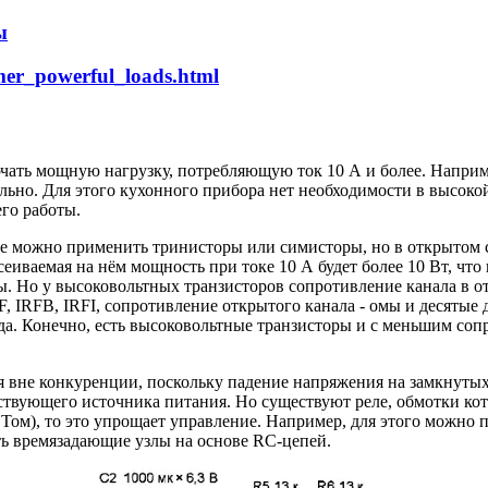
ы
imer_powerful_loads.html
чать мощную нагрузку, потребляющую ток 10 А и более. Наприме
льно. Для этого кухонного прибора нет необходимости в высок
его работы.
ее можно применить тринисторы или симисторы, но в открытом с
сеиваемая на нём мощность при токе 10 А будет более 10 Вт, чт
. Но у высоковольтных транзисторов сопротивление канала в о
, IRFB, IRFI, сопротивление открытого канала - омы и десятые 
да. Конечно, есть высоковольтные транзисторы и с меньшим соп
ся вне конкуренции, поскольку падение напряжения на замкнуты
ствующего источника питания. Но существуют реле, обмотки ко
СТом), то это упрощает управление. Например, для этого можн
ть времязадающие узлы на основе RC-цепей.