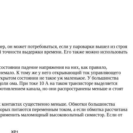
р, он может потребоваться, если у пароварки вышел из строя
ой точности выдержки времени. Его также можно использовать
остоянии падение напряжения на них, как правило,
о немало. К тому же у него открывающий ток управляющего
ткрытом состоянии не такое уж маленькое. У большинства
доли ома. При токе 10 А на таком транзисторе выделяется
ротивлением канала, но они распространены меньше и стоят
х контактах существенно меньше. Обмотки большинства
торых питаются переменным током, а если обмотка рассчитана
о применить маломощный высоковольтный симистор. Если от