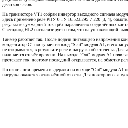
десятков часов.
На транзисторе VT1 собран инвертор выходного сигнала модул
Здесь применено реле РПУ-0 ТУ 16.523.295-7-220 [3, 4], обмот
результате суммарный ток трёх параллельно соединённых конта
Светодиод HL2 сигнализирует о том, что на управляющий вы
Таймер работает так. После подачи питающего напряжения конд
конденсатор С1 поступает на вход "Start" модуля A1, и его за
не открывается, в результате реле и нагрузка обесточены. Для 
начинается отсчёт времени. На выходе "Out" модуля А1 появл
протекает ток, поэтому последний открывается, на обмотку ре
По окончании времени выдержки на выходе "Out" модуля А1 поя
нагрузка окажется отключённой от сети. Для повторного запус