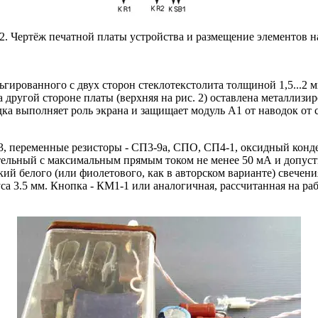
 2. Чертёж печатной платы устройства и размещение элементов н
гированного с двух сторон стеклотекстолита толщиной 1,5...2 м
 другой стороне платы (верхняя на рис. 2) оставлена металлизи
ка выполняет роль экрана и защищает модуль А1 от наводок от 
, переменные резисторы - СП3-9а, СПО, СП4-1, оксидный конде
ельный с максимальным прямым током не менее 50 мА и допуст
й белого (или фиолетового, как в авторском варианте) свечения 
уса 3.5 мм. Кнопка - КМ1-1 или аналогичная, рассчитанная на 