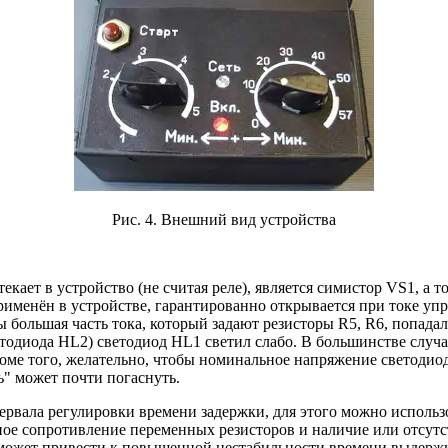
Рис. 4. Внешний вид устройства
кает в устройство (не считая реле), является симистор VS1, а т
именён в устройстве, гарантированно открывается при токе упр
большая часть тока, который задают резисторы R5, R6, попадал
тодиода HL2) светодиод HL1 светил слабо. В большинстве случ
роме того, желательно, чтобы номинальное напряжение светодио
ь" может почти погаснуть.
ервала регулировки времени задержки, для этого можно использ
е сопротивление переменных резисторов и наличие или отсутств
может привести к повышенной нестабильности времени выдержк