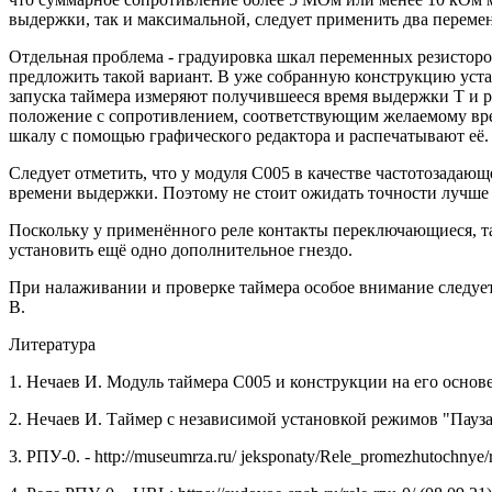
выдержки, так и максимальной, следует применить два перемен
Отдельная проблема - градуировка шкал переменных резистор
предложить такой вариант. В уже собранную конструкцию уста
запуска таймера измеряют получившееся время выдержки Т и ра
положение с сопротивлением, соответствующим желаемому вре
шкалу с помощью графического редактора и распечатывают её.
Следует отметить, что у модуля С005 в качестве частотозадаю
времени выдержки. Поэтому не стоит ожидать точности лучше 
Поскольку у применённого реле контакты переключающиеся, тай
установить ещё одно дополнительное гнездо.
При налаживании и проверке таймера особое внимание следует
В.
Литература
1. Нечаев И. Модуль таймера С005 и конструкции на его основе. -
2. Нечаев И. Таймер с независимой установкой режимов "Пауза" и
3. РПУ-0. - http://museumrza.ru/ jeksponaty/Rele_promezhutochnye/r