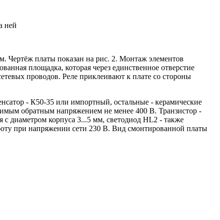
а ней
м. Чертёж платы показан на рис. 2. Монтаж элементов
рованная площадка, которая через единственное отверстие
сетевых проводов. Реле приклеивают к плате со стороны
нсатор - К50-35 или импортный, остальные - керамические
имым обратным напряжением не менее 400 В. Транзистор -
с диаметром корпуса 3...5 мм, светодиод HL2 - также
работу при напряжении сети 230 В. Вид смонтированной платы