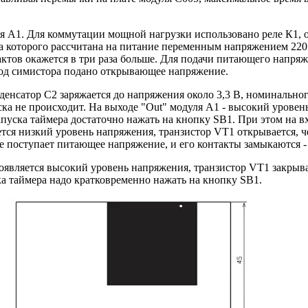
я А1. Для коммутации мощной нагрузки использовано реле К1, 
ка которого рассчитана на питание переменным напряжением 220 В
ктов окажется в три раза больше. Для подачи питающего напряж
вод симистора подано открывающее напряжение.
енсатор C2 заряжается до напряжения около 3,3 В, номинальног
пуска не происходит. На выходе "Out" модуля А1 - высокий уров
запуска таймера достаточно нажать на кнопку SB1. При этом на в
яется низкий уровень напряжения, транзистор VT1 открывается,
ле поступает питающее напряжение, и его контакты замыкаются -
вляется высокий уровень напряжения, транзистор VT1 закрывает
ка таймера надо кратковременно нажать на кнопку SB1.