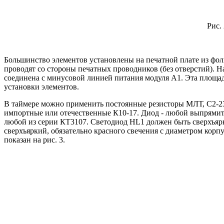
Рис.
Большинство элементов установлены на печатной плате из фоль
проводят со стороны печатных проводников (без отверстий). На
соединена с минусовой линией питания модуля А1. Эта площад
установки элементов.
В таймере можно применить постоянные резисторы МЛТ, С2-23
импортные или отечественные К10-17. Диод - любой выпрямит
любой из серии КТ3107. Светодиод HL1 должен быть сверхъярки
сверхъяркий, обязательно красного свечения с диаметром корп
показан на рис. 3.