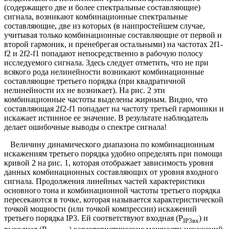
(содержащего две и более спектральные составляющие)
сигнала, возникают комбинационные спектральные
составляющие, две из которых (в наипростейшем случае,
учитывая только комбинационные составляющие от первой и
второй гармоник, и пренебрегая остальными) на частотах 2f1-
f2 и 2f2-f1 попадают непосредственно в рабочую полосу
исследуемого сигнала. Здесь следует отметить, что не при
всякого рода нелинейности возникают комбинационные
составляющие третьего порядка (при квадратичной
нелинейности их не возникает). На рис. 2 эти
комбинационные частоты выделены жирным. Видно, что
составляющая 2f2-f1 попадает на частоту третьей гармоники и
искажает истинное ее значение. В результате наблюдатель
делает ошибочные выводы о спектре сигнала!
Величину динамического диапазона по комбинационным
искажениям третьего порядка удобно определять при помощи
кривой 2 на рис. 1, которая отображает зависимость уровня
данных комбинационных составляющих от уровня входного
сигнала. Продолжения линейных частей характеристики
основного тона и комбинационной частоты третьего порядка
пересекаются в точке, которая называется характеристической
точкой мощности (или точкой компрессии) искажений
третьего порядка IP3. Ей соответствуют входная (Р
) и
IР3вх