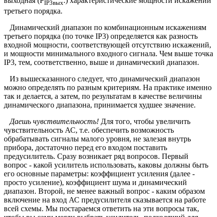
выходная (Р
.) характеристические мощности искажений
IР3вых
третьего порядка.
Динамический диапазон по комбинационным искажениям
третьего порядка (по точке IP3) определяется как разность
входной мощности, соответствующей отсутствию искажений,
и мощности минимального входного сигнала. Чем выше точка
IP3, тем, соответственно, выше и динамический диапазон.
Из вышесказанного следует, что динамический диапазон
можно определять по разным критериям. На практике именно
так и делается, а затем, по результатам в качестве величины
динамического диапазона, принимается худшее значение.
Даешь чувствительность!
Для того, чтобы увеличить
чувствительность АС, т.е. обеспечить возможность
обрабатывать сигналы малого уровня, не залезая внутрь
прибора, достаточно перед его входом поставить
предусилитель. Сразу возникает ряд вопросов. Первый
вопрос - какой усилитель использовать, каковы должны быть
его основные параметры: коэффициент усиления (далее -
просто усиление), коэффициент шума и динамический
диапазон. Второй, не менее важный вопрос - каким образом
включение на вход АС предусилителя сказывается на работе
всей схемы. Мы постараемся ответить на эти вопросы так,