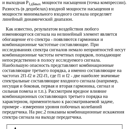
и выходная Р
мощности насыщения (точка компрессии).
1дБвых
Разность (в децибелах) входной мощности насыщения и
мощности минимального входного сигнала определяет
линейный динамический диапазон.
Как известно, результатом воздействия любого
изменяющегося сигнала на нелинейный элемент является
обогащение его спектра - появляются гармоники и
комбинационные частотные составляющие. При
исследованиях спектра сигналов немало неприятностей несут
комбинационные частоты нечетных порядков, попадающие
непосредственно в полосу исследуемого сигнала.
Наибольшую опасность представляют комбинационные
составляющие третьего порядка, а именно составляющие на
частотах 2f1-f2 и 2f2-f1, где f1 и f2 - две наиболее значимые
спектральные составляющие входного сигнала (например,
несущая и боковая, первая и вторая гармоника, сигнал и
сильная помеха и т.п.). Рассмотрим вредное влияние
комбинационных составляющих третьего порядка на
характерном, применительно к рассматриваемой задаче,
примере - измерении уровня побочных колебаний
передатчика. На рис.2 показаны комбинационные искажения
спектра сигнала на выходе передатчика.