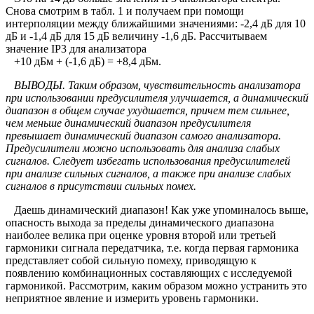
Снова смотрим в табл. 1 и получаем при помощи
интерполяции между ближайшими значениями: -2,4 дБ для 10
дБ и -1,4 дБ для 15 дБ величину -1,6 дБ. Рассчитываем
значение IP3 для анализатора
+10 дБм + (-1,6 дБ) = +8,4 дБм.
ВЫВОДЫ. Таким образом, чувствительность анализатора
при использовании предусилителя улучшается, а динамический
диапазон в общем случае ухудшается, причем тем сильнее,
чем меньше динамический диапазон предусилителя
превышает динамический диапазон самого анализатора.
Предусилители можно использовать для анализа слабых
сигналов. Следует избегать использования предусилителей
при анализе сильных сигналов, а также при анализе слабых
сигналов в присутствии сильных помех.
Даешь динамический диапазон!
Как уже упоминалось выше,
опасность выхода за пределы динамического диапазона
наиболее велика при оценке уровня второй или третьей
гармоники сигнала передатчика, т.е. когда первая гармоника
представляет собой сильную помеху, приводящую к
появлению комбинационных составляющих с исследуемой
гармоникой. Рассмотрим, каким образом можно устранить это
неприятное явление и измерить уровень гармоники.