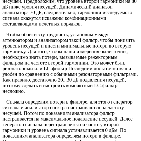
несущей. Предположим, что уровень второй гармоники на 80
дБ ниже уровня несущей. Динамический диапазон
анализатора 70 дБ, следовательно, гармоники исследуемого
сигнала окажутся искажены комбинационными
составляющими нечетных порядков.
Чтобы обойти эту трудность, установим между
аттенюатором и анализатором такой фильтр, чтобы понизить
уровень несущей и внести минимальные потери во вторую
гармонику. Для того, чтобы наши измерения были точны,
необходимо знать потери, вызываемые режекторным
фильтром на частоте второй гармоники. Это может быть
резонаторный или LC-фильтр Последний достаточно мал и
удобен по сравнению с обычными резонаторными фильтрами.
Как правило, достаточно 20...30 дБ подавления несущей,
поэтому сделать и настроить компактный LC-фильтр
несложно.
Сначала определим потери в фильтре, для этого генератор
сигнала и анализатор спектра настраиваются на частоту
несущей. Потом по показаниям анализатора фильтр
настраивается на максимальное подавление несущей. Далее
генератор сигнала перестраивается на частоту второй
гармоники и уровень сигнала устанавливается 0 дБм. По
показаниям анализатора определяем потери в фильтре.