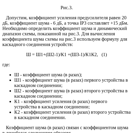
Рис.3.
Допустим, коэффициент усиления предусилителя равен 20
дБ, коэффициент шума - 6 дБ, а точка IP3 составляет +15 дБм.
Необходимо определить коэффициент шума и динамический
диапазон схемы, показанной на рис.3. Для вычисления
коэффициента шума схемы на рис.3 используем формулу для
каскадного соединения устройств:
Ш = Ш1+(Ш2-1)/К1 +(ШЗ-1)/К1К2, (1)
где:
Ш - коэффициент шума (в разах);
Ш1 - коэффициент шума (в разах) первого устройства в
каскадном соединении;
Ш2 - коэффициент шума (в разах) второго устройства в
каскадном соединении;
К1 - коэффициент усиления (в разах) первого
устройства в каскадном соединении;
К2 - коэффициент усиления (в разах) второго устройства
в каскадном соединении.
Коэффициент шума (в разах) связан с коэффициентом шума
в децибелах следующим образом: