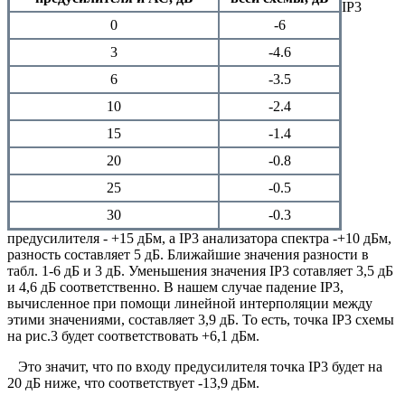
IP3
0
-6
3
-4.6
6
-3.5
10
-2.4
15
-1.4
20
-0.8
25
-0.5
30
-0.3
предусилителя - +15 дБм, a IP3 анализатора спектра -+10 дБм,
разность составляет 5 дБ. Ближайшие значения разности в
табл. 1-6 дБ и 3 дБ. Уменьшения значения IP3 сотавляет 3,5 дБ
и 4,6 дБ соответственно. В нашем случае падение IP3,
вычисленное при помощи линейной интерполяции между
этими значениями, составляет 3,9 дБ. То есть, точка IP3 схемы
на рис.3 будет соответствовать +6,1 дБм.
Это значит, что по входу предусилителя точка IP3 будет на
20 дБ ниже, что соответствует -13,9 дБм.