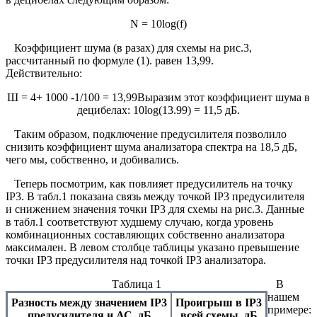
N = 10log(f)
Коэффициент шума (в разах) для схемы на рис.3,
рассчитанный по формуле (1). равен 13,99.
Действительно:
Ш = 4+ 1000 -1/100 = 13,99Выразим этот коэффициент шума в
децибелах: 10lоg(13.99) = 11,5 дБ.
Таким образом, подключение предусилителя позволило
снизить коэффициент шума анализатора спектра на 18,5 дБ,
чего мы, собственно, и добивались.
Теперь посмотрим, как повлияет предусилитель на точку
IP3. В табл.1 показана связь между точкой IP3 предусилителя
и снижением значения точки IР3 для схемы на рис.3. Данные
в табл.1 соответствуют худшему случаю, когда уровень
комбинационных составляющих собственно анализатора
максимален. В левом столбце таблицы указано превышение
точки IP3 предусилителя над точкой IP3 анализатора.
Таблица 1
В
нашем
Разность между значением IP3
Проигрыш в IP3
примере:
предусилителя и АС, дБ
всей схемы, дБ