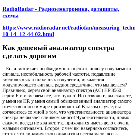
RadioRadar - Радиоэлектроника, даташиты,
схемы
https://www.radioradar.net/radiofan/measuring_tech
10-14_12-44-02.html
Как дешевый анализатор спектра
сделать дорогим
Если возникает необходимость оценить полосу излучаемого
сигнала, нестабильность рабочей частоты, подавление
внеполосных и побочных излучений, искажения
модулирующего сигнала радиопередатчика, что мы делаем?
Правильно, берем свой анализатор спектра (AC) HP 8560
серии Е и измеряем все, что нужно! Но позвольте, вы скажете,
у меня не HP, у меня самый обыкновенный анализатор самого
отечественного в мире производства! В таком случае, вы
согласитесь со мной в том, что чувствительности анализатора
спектра не бывает слишком много! Чувствительности, прямо
скажем, всегда не хватает, т.к. приходится иметь дело с очень
малыми сигналами. Второе, с чем вы наверняка согласитесь,
это то, что динамического диапазона всегда мало, всегда