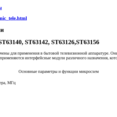
ы
ic_tele.html
ки
T63140, ST63142, ST63126,ST63156
ены для применения в бытовой телевизионной аппаратуре. Они
применяются интерфейсные модули различного назначения, кото
Основные параметры и функции микросхем
ера, МГц