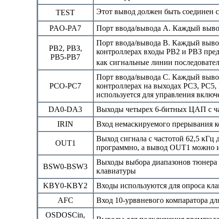
Этот вывод должен быть соединен 
TEST
PAO-PA7
Порт ввода/вывода А. Каждый выво
Порт ввода/вывода В. Каждый вывод
PB2, РВЗ,
контроллерах входы РB2 и РВЗ пре
РВ5-РВ7
как сигнальные линии последовател
Порт ввода/вывода С. Каждый вывод
PCO-PC7
контроллерах на выходах PC3, PC5,
используется для управления включ
DA0-DA3
Выходы четырех 6-битных ЦАП с ча
IRIN
Вход немаскируемого прерывания к
Выход сигнала с частотой 62,5 кГц
OUT1
программно, а вывод ОUT1 можно и
Выходы выбора диапазонов тюнера 
BSW0-BSW3
клавиатуры
KBY0-KBY2
Входы используются для опроса кл
AFC
Вход 10-урввневого компаратора дл
OSDOSCin,