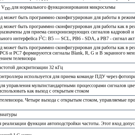
с V
для нормального функционирования микросхемы
DD
д может быть программно сконфигурирован для работы в режиме
 может быть программно сконфигурирован для работы как в реж
дназначены для приема синхронизирующих сигналов кадровой и
2
ьного интерфейса I
C: B5 — SCL, РВ6 - SDA, a PB7 - сигнал ак
 может быть программно сконфигурирован для работы как в реж
 PC6 и PC7 формируются сигналы Blank, R, G и В экранного ме
ением телевизора
стотой дискритизации 32 кГц
онтроллера используется для приема команде ПДУ через фотоп
 для управления мультистандартными процессорами сигналов цв
спользовать как выход с открытым стоком
телевизора. Четыре выхода с открытым стоком, управляемые пр
авиатуры
я реализации функции автоподстройки частоты. Этот вход допус