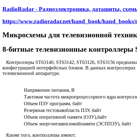
RadioRadar - Радиоэлектроника, даташиты, схем
https://www.radioradar.net/hand_book/hand_books/m
Микросхемы для телевизионной техни
8-битные телевизионные контроллеры S
Контроллеры ST63140, ST63142, ST63126, ST63156 предназнач
конфигурацией интерфейсных блоков. В данных контроллерах 
телевизионной аппаратуре.
Напряжение питания, В
Тактовая частота микропроцессорного ядра контролл
Объем ПЗУ программ, байт
Резервная тестоваяобласть ПЗУ, байт
Объем оперативной памяти (ОЗУ),байт
Объем энергонезависимойпамяти (ЭСППЗУ), байт
Кроме того, контроллеры имеют: