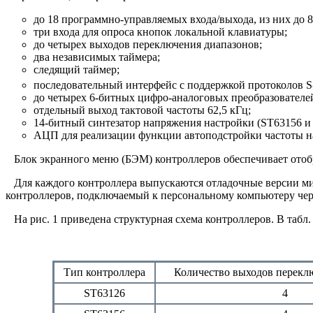
до 18 программно-управляемых входа/выхода, из них до 
три входа для опроса кнопок локальной клавиатуры;
до четырех выходов переключения диапазонов;
два независимых таймера;
следящий таймер;
последовательный интерфейс с поддержкой протоколов S-
до четырех 6-битных цифро-аналоговых преобразователе
отдельный выход тактовой частоты 62,5 кГц;
14-битный синтезатор напряжения настройки (ST63156 и
АЦП для реализации функции автоподстройки частоты на
Блок экранного меню (БЭМ) контроллеров обеспечивает отображ
Для каждого контроллера выпускаются отладочные версии ми
контроллеров, подключаемый к персональному компьютеру чер
На рис. 1 приведена структурная схема контроллеров. В табл.
Тип контроллера
Количество выходов перекл
ST63126
4