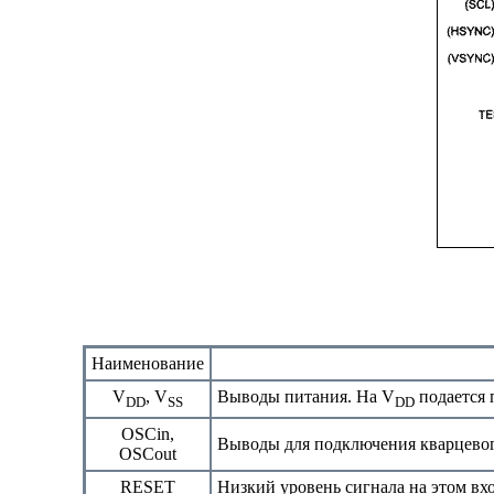
Наименование
V
, V
Выводы питания. Ha V
подается 
DD
SS
DD
OSCin,
Выводы для подключения кварцевог
OSCout
RESET
Низкий уровень сигнала на этом в