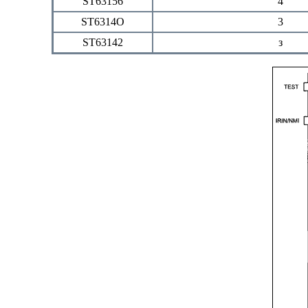
ST63156
4
SТ6314О
3
SТ63142
з