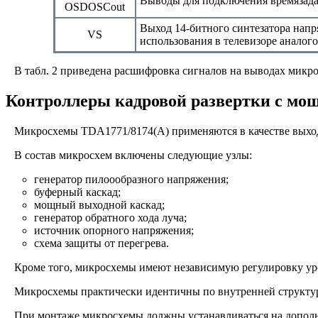
Выводы для подключения времязад
OSDOSCout
Выход 14-битного синтезатора напр
VS
использования в телевизоре аналог
В табл. 2 приведена расшифровка сигналов на выводах микро
Контроллеры кадровой развертки с м
Микросхемы TDA1771/8174(A) применяются в качестве выходн
В состав микросхем включены следующие узлы:
генератор пилоообразного напряжения;
буферный каскад;
мощный выходной каскад;
генератор обратного хода луча;
источник опорного напряжения;
схема защиты от перегрева.
Кроме того, микросхемы имеют независимую регулировку уро
Микросхемы практически идентичны по внутренней структуре
При монтаже микросхемы должны устанавливаться на дополн