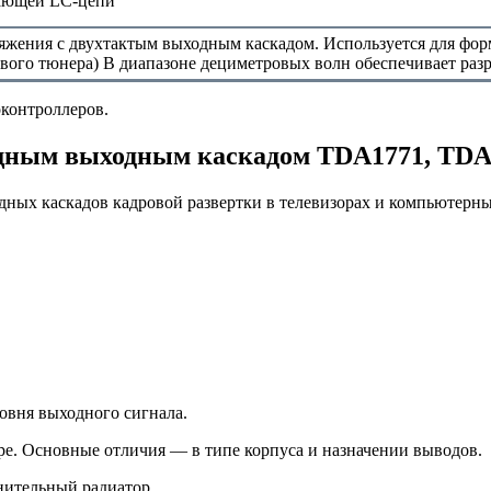
ающей LC-цепи
яжения с двухтактым выходным каскадом. Используется для фор
ового тюнера) В диапазоне дециметровых волн обеспечивает раз
контроллеров.
ощным выходным каскадом TDA1771, TDA
ых каскадов кадровой развертки в телевизорах и компьютерны
вня выходного сигнала.
. Основные отличия — в типе корпуса и назначении выводов.
ительный радиатор.