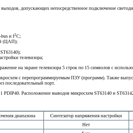
8 выходов, допускающих непосредственное подключение светоди
2
bus и I
C;
й (ЦАП);
 ST63140);
стройки телевизора;
ение на экране телевизора 5 строк по 15 символов с использова
кросхем с перепрограммируемым ПЗУ (программ). Также выпус
ез последовательный порт.
 1 PDIP40. Расположение выводов микросхем ST63140 и ST63142 п
ючения диапазона
Синтезатор напряжения настройки
Нет