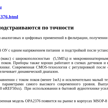
ы
a376.html
подстраиваются по точности
 аналоговых и цифровых применений в фильтрации, получении 
с одним напряжением питания и подстройкой после установ
 (макс) с широкополосностью (5,5МГц) и микроминиатюрным к
 покоя. Приборы также хорошо работают в схемах датчиков и 
хнике. Современная CMOS-технология с регулировкой после сб
величивает динамический диапазон.
авнении с током покоя (менее 1мА) и исключительно малый те
 параметрами самого высокого современного уровня. Выпу
иREF50xx). При использовании в бытовой аудиотехнике усил
оенная модель OPA2376 появится на рынке в корпусах MSOP-8 и 