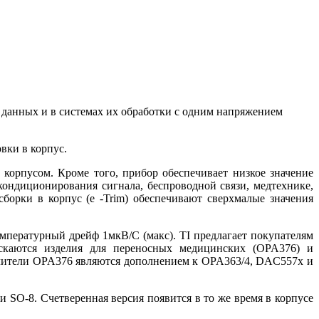
данных и в системах их обработки с одним напряжением
ки в корпус.
орпусом. Кроме того, прибор обеспечивает низкое значение
кондиционирования сигнала, беспроводной связи, медтехнике,
орки в корпус (e -Trim) обеспечивают сверхмалые значения
мпературный дрейф 1мкВ/C (макс). TI предлагает покупателям
скаются изделия для переносных медицинских (OPA376) и
ители OPA376 являются дополнением к OPA363/4, DAC557x и
SO-8. Счетверенная версия появится в то же время в корпусе