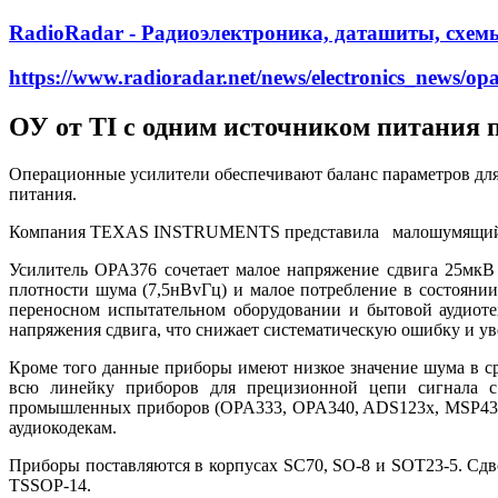
RadioRadar - Радиоэлектроника, даташиты, схем
https://www.radioradar.net/news/electronics_news/op
ОУ от TI с одним источником питания 
Операционные усилители обеспечивают баланс параметров для
питания.
Компания TEXAS INSTRUMENTS представила малошумящий ОУ 
Усилитель OPA376 сочетает малое напряжение сдвига 25мкВ
плотности шума (7,5нВvГц) и малое потребление в состоянии
переносном испытательном оборудовании и бытовой аудиоте
напряжения сдвига, что снижает систематическую ошибку и у
Кроме того данные приборы имеют низкое значение шума в ср
всю линейку приборов для прецизионной цепи сигнала с
промышленных приборов (OPA333, OPA340, ADS123x, MSP430 
аудиокодекам.
Приборы поставляются в корпусах SC70, SO-8 и SOT23-5. Сдв
TSSOP-14.