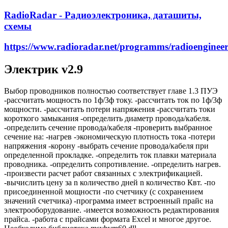
RadioRadar - Радиоэлектроника, даташиты,
схемы
https://www.radioradar.net/programms/radioengineer
Электрик v2.9
Выбор проводников полностью соответствует главе 1.3 ПУЭ
-рассчитать мощность по 1ф/3ф току. -рассчитать ток по 1ф/3ф
мощности. -рассчитать потери напряжения -рассчитать токи
короткого замыкания -определить диаметр провода/кабеля.
-определить сечение провода/кабеля -проверить выбранное
сечение на: -нагрев -экономическую плотность тока -потери
напряжения -корону -выбрать сечение провода/кабеля при
определенной прокладке. -определить ток плавки материала
проводника. -определить сопротивление. -определить нагрев.
-произвести расчет работ связанных с электрификацией.
-вычислить цену за n количество дней n количество Квт. -по
присоединенной мощности -по счетчику (с сохранением
значений счетчика) -программа имеет встроенный прайс на
электрооборудование. -имеется возможность редактирования
прайса. -работа с прайсами формата Excel и многое другое.