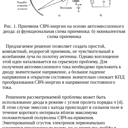
Рис. 1. Приемник СВЧ-энергии на основе автоэмиссионного
диода: а) функциональная схема приемника: б) эквивалентная
схема приемника
Предлагаемое решение позволяет создать простой,
компактный, недорогой приемник, не чувствительный к
колебаниям луча по полотну антенны. Однако воплощение
этой идеи наталкивается на серьезную проблему. Для
получения автоэмиссионного тока необходимо приложить к
диоду значительное напряжение, а большое падение
напряжения в открытом состоянии значительно снижает КПД
преобразования СВЧ-энергии в напряжение постоянного
тока.
Решением рассматриваемой проблемы может быть
использование диода в режиме с углом пролета порядка π [4].
В этом случае эмиссия с катода происходит в сильном поле в
течение короткого интервала вблизи максимума
положительной полуволны СВЧ-на-пряжения.
Эмитированный сгусток электронов первоначально
ускоряется приложенным полем, но за время его дрейфа в