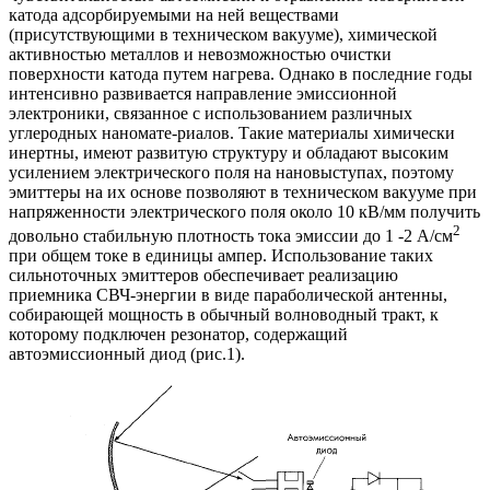
катода адсорбируемыми на ней веществами
(присутствующими в техническом вакууме), химической
активностью металлов и невозможностью очистки
поверхности катода путем нагрева. Однако в последние годы
интенсивно развивается направление эмиссионной
электроники, связанное с использованием различных
углеродных наномате-риалов. Такие материалы химически
инертны, имеют развитую структуру и обладают высоким
усилением электрического поля на нановыступах, поэтому
эмиттеры на их основе позволяют в техническом вакууме при
напряженности электрического поля около 10 кВ/мм получить
2
довольно стабильную плотность тока эмиссии до 1 -2 А/см
при общем токе в единицы ампер. Использование таких
сильноточных эмиттеров обеспечивает реализацию
приемника СВЧ-энергии в виде параболической антенны,
собирающей мощность в обычный волноводный тракт, к
которому подключен резонатор, содержащий
автоэмиссионный диод (рис.1).