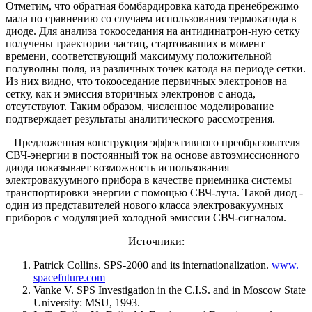
Отметим, что обратная бомбардировка катода пренебрежимо
мала по сравнению со случаем использования термокатода в
диоде. Для анализа токооседания на антидинатрон-ную сетку
получены траектории частиц, стартовавших в момент
времени, соответствующий максимуму положительной
полуволны поля, из различных точек катода на периоде сетки.
Из них видно, что токооседание первичных электронов на
сетку, как и эмиссия вторичных электронов с анода,
отсутствуют. Таким образом, численное моделирование
подтверждает результаты аналитического рассмотрения.
Предложенная конструкция эффективного преобразователя
СВЧ-энергии в постоянный ток на основе автоэмиссионного
диода показывает возможность использования
электровакуумного прибора в качестве приемника системы
транспортировки энергии с помощью СВЧ-луча. Такой диод -
один из представителей нового класса электровакуумных
приборов с модуляцией холодной эмиссии СВЧ-сигналом.
Источники:
Patrick Collins. SPS-2000 and its internationalization.
www.
spacefuture.com
Vanke V. SPS Investigation in the C.I.S. and in Moscow State
University: MSU, 1993.