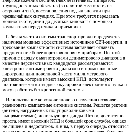
энергоснабжения беспилотных летательных аппаратов,
труднодоступных объектов (в гористой местности, на
островах и т.п.), восстановления подачи энергии при
чрезвычайных ситуациях. При этом требуется передавать
мощность от единиц до десятков киловатт с помощью
компактных передатчика и приемника.
Рабочая частота системы транспортировки определяется
наличием мощных эффективных источников СВЧ-энергии, и
требование компактности системы заставляет отдавать
предпочтение более коротковолновым приборам. По этой
причине наряду с магнетронами дециметрового диапазона в
качестве перспективных кандидатов рассматриваются
клистроны сантиметрового диапазона и промышленные
гиротроны длинноволновой части миллиметрового
диапазона, которые имеют высокий КПД, используют
постоянные магниты для фокусировки электронного пучка и
могут работать без криогенной системы.
Использование коротковолнового излучения позволяет
реализовать компактные антенные системы. Решетка ректенн
(антенн, нагруженных полупроводниковыми
выпрямителями), использующих диоды Шотки, достаточно
проста, имеет высокий КПД и большой срок службы, однако
не лишена и недостатков. К ним, в первую очередь, относится
малая мощность единичного диода, что определяет большое