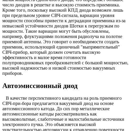
число диодов в решетке и высокую стоимость приемника.
Кроме того, поскольку высокий КПД диода возможен лишь
при предельном уровне СВЧ-сигнала, вариации уровня
мощности способны привести к деградации приемника из-за
невысокой устойчивости диодов Шотки к перегрузкам по
мощности. Такие вариации могут быть обусловлены,
например, флуктуациями положения радиолуча на полотне
приемной антенны. Это говорит о необходимости создать
приемник, использующий единичный "выпрямительный"
СВЧ-прибор, который должен сочетать высокую
эффективность и малое время готовности
полупроводниковых преобразователей с большой мощностью,
высокой надежностью и низкой стоимостью вакуумных
приборов.
Автоэмиссионный диод
В качестве перспективного кандидата на роль приемного
СВЧ-при-бора предлагается вакуумный диод на основе
автоэмиссионного катода. До сих пор металлические
автоэмиссионные катоды рассматривались как
высоковольтные, слаботочные и малостабильные источники
электронного пучка. Это объясняется высокой
чувствительностью автоэмиссии к отравлению поверхности