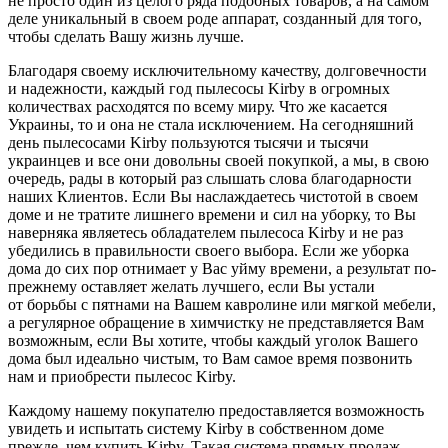
не просто один из целого ряда подобных товаров, а на самом
деле уникальный в своем роде аппарат, созданный для того,
чтобы сделать Вашу жизнь лучше.
Благодаря своему исключительному качеству, долговечности
и надежности, каждый год пылесосы Kirby в огромных
количествах расходятся по всему миру. Что же касается
Украины, то и она не стала исключением. На сегодняшний
день пылесосами Kirby пользуются тысячи и тысячи
украинцев и все они довольны своей покупкой, а мы, в свою
очередь, рады в который раз слышать слова благодарности
наших Клиентов. Если Вы наслаждаетесь чистотой в своем
доме и не тратите лишнего времени и сил на уборку, то Вы
наверняка являетесь обладателем пылесоса Kirby и не раз
убедились в правильности своего выбора. Если же уборка
дома до сих пор отнимает у Вас уйму времени, а результат по-
прежнему оставляет желать лучшего, если Вы устали
от борьбы с пятнами на Вашем кавролине или мягкой мебели,
а регулярное обращение в химчистку не представляется Вам
возможным, если Вы хотите, чтобы каждый уголок Вашего
дома был идеально чистым, то Вам самое время позвонить
нам и приобрести пылесос Kirby.
Каждому нашему покупателю предоставляется возможность
увидеть и испытать систему Kirby в собственном доме
прежде, чем купить Kirby. Такая система прямых продаж