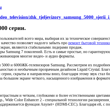
ы
ideo_television/zhk_tjeljevizory_samsung_5000_sjerii_i
00 серии.
ользователей всего мира, выбирая их за техническое совершенс
 качество позволяет надолго забыть про
ремонт бытовой техник
экран, являются стабильными лидерами продаж.
оры Samsung 7 поколений
. Есть и самые простые, но гарантирующ
рживающим многие видео- и аудио форматы.
и
5000
и
6000
ЖК-телевизоров Samsung
. Рассмотрим их подробнее
ильностью и необычным прозрачным дизайном
Liquid Crystal
. Бла
 серии, скрыты и направлены вниз, благодаря этому звук стал б
 на большом экране четкого, насыщенного изображения в формат
нтрастным и четким, глубокими и более естественными цветами
p.,
Wide Color Enhancer 2
- специальной технологии расширения 
оддерживается функция
Anynet+
(
HDMI-CEC
). Благодаря ей, с 