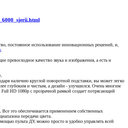
_6000_sjerii.html
тво, постоянное использование инновационных решений, и,
и
.
ие превосходное качество звука и изображения, а есть и
.
годаря наличию круглой поворотной подставки, вы может легко
олее глубоким и чистым, а дизайн - улучшился. Очень многим
е
Full HD 1080p
с прозрачной рамкой создает потрясающий
. Все это обеспечивается применением собственных
диапазона передачи цвета.
помощью пульта ДУ, можно просто и удобно управлять всей