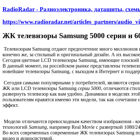
RadioRadar - Радиоэлектроника, даташиты, схем
https://www.radioradar.net/articles_partners/audio_v
ЖК телевизоры Samsung 5000 серии и 60
Телевизорам Samsung
отдают предпочтение много миллионов п
конечно же, за стильный и оригинальный дизайн. А их высокое
Сегодня цветные
LCD телевизоры Samsung
, имеющие плоский 
В данный момент, на российском рынке представлены
телевиз
новейшие телевизоры Samsung, с выходом в Интернет и подде
Сегодня самыми популярными у потребителей, являются сери
ЖК или LCD телевизоры Samsung
серии 5000
, отличаются ст
развернуть телевизор как вам удобно. Динамики в моделях этой
пользователям нравятся имеемо эти модели, так как сочетание
эффект.
Модели отличаются превосходным
качеством
изображения - ко
технологий
Samsung
, например
Real Movie
с разверткой 1080/24
Во всех современных современные ЖК телевизорах Samsung п
видео и аудиосистемой.