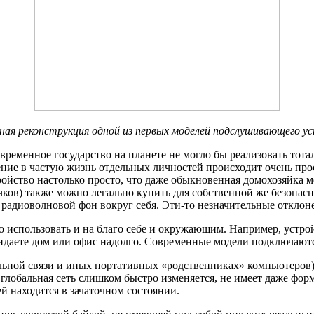
ная реконструкция одной из первых моделей подслушивающего у
овременное государство на планете не могло бы реализовать тот
жение в частую жизнь отдельных личностей происходит очень пр
йство настолько просто, что даже обыкновенная домохозяйка могл
ков) также можно легально купить для собственной же безопасн
в радиoволновой фон вокруг себя. Эти-то незначительные отклон
о использовать и на благо себе и окружающим. Например, устр
идаете дом или офис надолго. Современные модели подключаются
ьной связи и иных портативных «родственниках» компьютеров), 
глобальная сеть слишком быстро изменяется, не имеет даже фор
й находится в зачаточном состоянии.