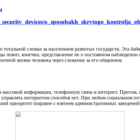
ы
rs_security_devices/o_sposobakh_skrytogo_kontrolja_o
я
 тотальной слежке за населением развитых государств. Эта бай
ды лежит, конечно, представление не о постоянном наблюдении 
личной жизни человека через слежение за его общением.
ва массовой информации, телефонную связь и интернет. Притом,
управлять интернетом способов нет. При любом социальном пот
ший приоритет (наравне с взятием административных заведений