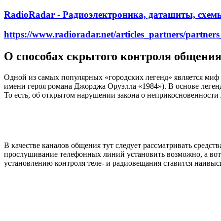
RadioRadar - Радиоэлектроника, даташиты, схем
https://www.radioradar.net/articles_partners/partne
О способах скрытого контроля общени
Одной из самых популярных «городских легенд» является миф о
имени героя романа Джорджа Оруэлла «1984»). В основе леген
То есть, об открытом нарушении закона о неприкосновенности 
В качестве каналов общения тут следует рассматривать средст
прослушивание телефонных линий установить возможно, а вот 
установлению контроля теле- и радиовещания ставится наивыс