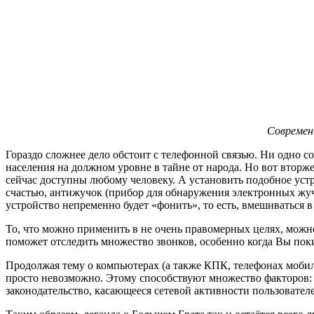
Современ
Гораздо сложнее дело обстоит с телефонной связью. Ни одно с
населения на должном уровне в тайне от народа. Но вот втор
сейчас доступны любому человеку. А установить подобное устро
счастью, антижучок (прибор для обнаружения электронных жуч
устройство непременно будет «фонить», то есть, вмешиваться 
То, что можно применить в не очень правомерных целях, можн
поможет отследить множество звонков, особенно когда Вы пок
Продолжая тему о компьютерах (а также КПК, телефонах мобил
просто невозможно. Этому способствуют множество факторов: 
законодательство, касающееся сетевой активности пользователе