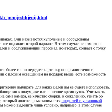
nykh_pomjeshhjenij.html
олпаках. Они называются купольные и оборудованы
льше подходит второй вариант. В этом случае невозможно
телей и обслуживающий персонал, во-вторых, сбивает с толку
ие более точно передает картинку, оно реалистично и
вий с плохим освещением на порядок выше, есть возможность
итериям выбирать, для каких целей вы ее будете использовать.
блюдения в полумраке или в ночное время суток. Учитывать
а сама камера, ее качество сборки, к сожалению, узнать об
, который долгое время занимается
продажей и установкой
делы можно выделить лишь условно, например, в этом случае