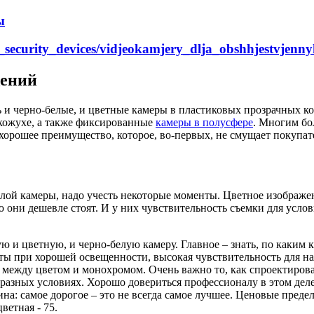
ы
rs_security_devices/vidjeokamjery_dlja_obshhjestvjen
щений
 и черно-белые, и цветные камеры в пластиковых прозрачных к
кожухе, а также фиксированные
камеры в полусфере
. Многим бо
 хорошее преимущество, которое, во-первых, не смущает покупа
лой камеры, надо учесть некоторые моменты. Цветное изображен
 они дешевле стоят. И у них чувствительность съемки для усло
 цветную, и черно-белую камеру. Главное – знать, по каким кр
ты при хорошей освещенности, высокая чувствительность для на
 между цветом и монохромом. Очень важно то, как спроектирован
 разных условиях. Хорошо довериться профессионалу в этом деле
стина: самое дорогое – это не всегда самое лучшее. Ценовые пре
ветная - 75.