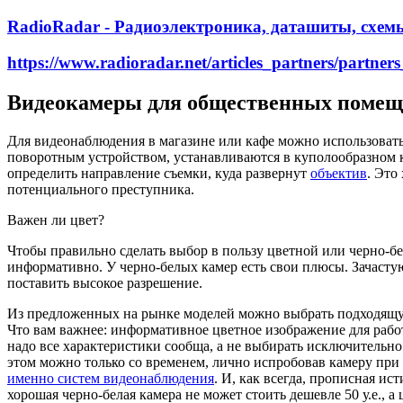
RadioRadar - Радиоэлектроника, даташиты, схем
https://www.radioradar.net/articles_partners/partne
Видеокамеры для общественных поме
Для видеонаблюдения в магазине или кафе можно использовать
поворотным устройством, устанавливаются в куполообразном 
определить направление съемки, куда развернут
объектив
. Это
потенциального преступника.
Важен ли цвет?
Чтобы правильно сделать выбор в пользу цветной или черно-бе
информативно. У черно-белых камер есть свои плюсы. Зачастую
поставить высокое разрешение.
Из предложенных на рынке моделей можно выбрать подходящую и
Что вам важнее: информативное цветное изображение для рабо
надо все характеристики сообща, а не выбирать исключительно
этом можно только со временем, лично испробовав камеру при
именно систем видеонаблюдения
. И, как всегда, прописная и
хорошая черно-белая камера не может стоить дешевле 50 у.е., а ц