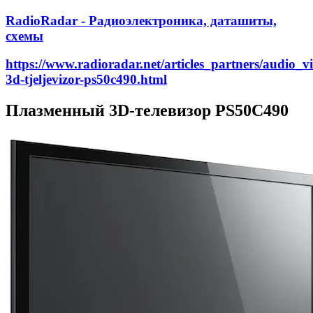
RadioRadar - Радиоэлектроника, даташиты,
схемы
https://www.radioradar.net/articles_partners/audio_v
3d-tjeljevizor-ps50c490.html
Плазменный 3D-телевизор PS50C490