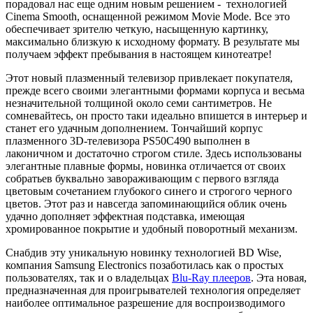
порадовал нас еще одним новым решением - технологией
Cinema Smooth, оснащенной режимом Movie Mode. Все это
обеспечивает зрителю четкую, насыщенную картинку,
максимально близкую к исходному формату. В результате мы
получаем эффект пребывания в настоящем кинотеатре!
Этот новый плазменный телевизор привлекает покупателя,
прежде всего своими элегантными формами корпуса и весьма
незначительной толщиной около семи сантиметров. Не
сомневайтесь, он просто таки идеально впишется в интерьер и
станет его удачным дополнением. Тончайший корпус
плазменного 3D-телевизора PS50C490 выполнен в
лаконичном и достаточно строгом стиле. Здесь использованы
элегантные плавные формы, новинка отличается от своих
собратьев буквально завораживающим с первого взгляда
цветовым сочетанием глубокого синего и строгого черного
цветов. Этот раз и навсегда запоминающийся облик очень
удачно дополняет эффектная подставка, имеющая
хромированное покрытие и удобный поворотный механизм.
Снабдив эту уникальную новинку технологией BD Wise,
компания Samsung Electronics позаботилась как о простых
пользователях, так и о владельцах
Blu-Ray плееров
. Эта новая,
предназначенная для проигрывателей технология определяет
наиболее оптимальное разрешение для воспроизводимого