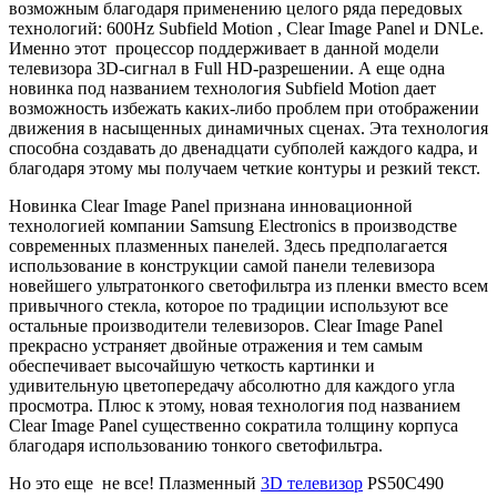
возможным благодаря применению целого ряда передовых
технологий: 600Hz Subfield Motion , Clear Image Panel и DNLe.
Именно этот процессор поддерживает в данной модели
телевизора 3D-сигнал в Full HD-разрешении. А еще одна
новинка под названием технология Subfield Motion дает
возможность избежать каких-либо проблем при отображении
движения в насыщенных динамичных сценах. Эта технология
способна создавать до двенадцати субполей каждого кадра, и
благодаря этому мы получаем четкие контуры и резкий текст.
Новинка Clear Image Panel признана инновационной
технологией компании Samsung Electronics в производстве
современных плазменных панелей. Здесь предполагается
использование в конструкции самой панели телевизора
новейшего ультратонкого светофильтра из пленки вместо всем
привычного стекла, которое по традиции используют все
остальные производители телевизоров. Clear Image Panel
прекрасно устраняет двойные отражения и тем самым
обеспечивает высочайшую четкость картинки и
удивительную цветопередачу абсолютно для каждого угла
просмотра. Плюс к этому, новая технология под названием
Clear Image Panel существенно сократила толщину корпуса
благодаря использованию тонкого светофильтра.
Но это еще не все! Плазменный
3D телевизор
PS50C490