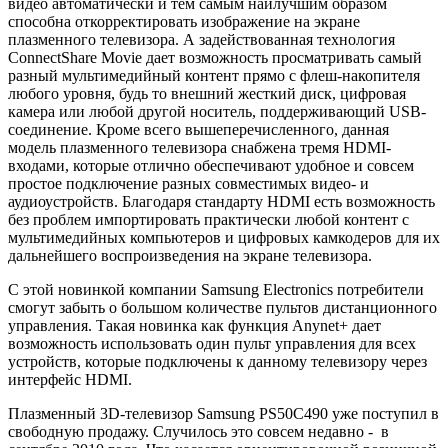
видео автоматически и тем самым наилучшим образом
способна откорректировать изображение на экране
плазменного телевизора. А задействованная технология
ConnectShare Movie дает возможность просматривать самый
разный мультимедийный контент прямо с флеш-накопителя
любого уровня, будь то внешний жесткий диск, цифровая
камера или любой другой носитель, поддерживающий USB-
соединение. Кроме всего вышеперечисленного, данная
модель плазменного телевизора снабжена тремя HDMI-
входами, которые отлично обеспечивают удобное и совсем
простое подключение разных совместимых видео- и
аудиоустройств. Благодаря стандарту HDMI есть возможность
без проблем импортировать практически любой контент с
мультимедийных компьютеров и цифровых камкодеров для их
дальнейшего воспроизведения на экране телевизора.
С этой новинкой компании Samsung Electronics потребители
смогут забыть о большом количестве пультов дистанционного
управления. Такая новинка как функция Anynet+ дает
возможность использовать один пульт управления для всех
устройств, которые подключены к данному телевизору через
интерфейс HDMI.
Плазменный 3D-телевизор Samsung PS50C490 уже поступил в
свободную продажу. Случилось это совсем недавно - в