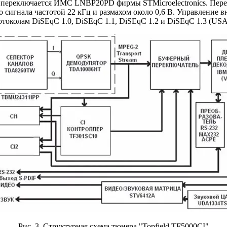
 переключается ИМС LNBP20PD фирмы STMicroelectronics. Пере
о сигнала частотой 22 кГц и размахом около 0,6 В. Управлени
отоколам DiSEqC 1.0, DiSEqC 1.1, DiSEqC 1.2 и DiSEqC 1.3 (US
Рис. 3. Структурная схема тюнера "Topfield TF5000CI"