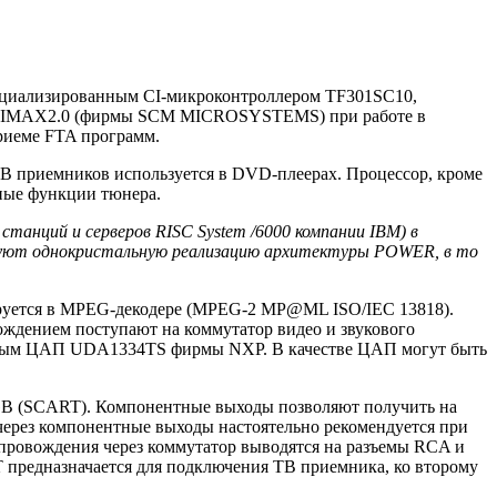
ециализированным CI-микроконтроллером TF301SC10,
С CIMAX2.0 (фирмы SCM MICROSYSTEMS) при работе в
риеме FTA программ.
 приемников используется в DVD-плеерах. Процессор, кроме
сные функции тюнера.
анций и серверов RISC System /6000 компании IBM) в
ьзуют однокристальную реализацию архитектуры POWER, в то
ируется в MPEG-декодере (MPEG-2 MP@ML ISO/IEC 13818).
вождением поступают на коммутатор видео и звукового
оенным ЦАП UDA1334TS фирмы NXP. В качестве ЦАП могут быть
B (SCART). Компонентные выходы позволяют получить на
через компонентные выходы настоятельно рекомендуется при
ровождения через коммутатор выводятся на разъемы RCA и
предназначается для подключения ТВ приемника, ко второму