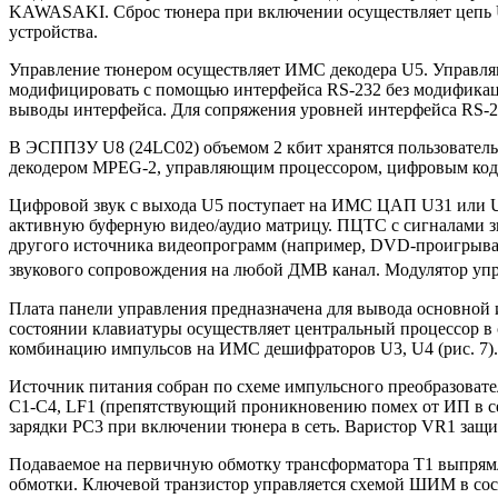
KAWASAKI. Сброс тюнера при включении осуществляет цепь U
устройства.
Управление тюнером осуществляет ИМС декодера U5. Управ
модифицировать с помощью интерфейса RS-232 без модификаци
выводы интерфейса. Для сопряжения уровней интерфейса RS
В ЭСППЗУ U8 (24LC02) объемом 2 кбит хранятся пользовате
декодером MPEG-2, управляющим процессором, цифровым код
Цифровой звук с выхода U5 поступает на ИМС ЦАП U31 или U3
активную буферную видео/аудио матрицу. ПЦТС с сигналами з
другого источника видеопрограмм (например, DVD-проигрыват
звукового сопровождения на любой ДМВ канал. Модулятор упр
Плата панели управления предназначена для вывода основной
состоянии клавиатуры осуществляет центральный процессор в 
комбинацию импульсов на ИМС дешифраторов U3, U4 (рис. 7).
Источник питания собран по схеме импульсного преобразовате
C1-C4, LF1 (препятствующий проникновению помех от ИП в се
зарядки PC3 при включении тюнера в сеть. Варистор VR1 защи
Подаваемое на первичную обмотку трансформатора Т1 выпрямл
обмотки. Ключевой транзистор управляется схемой ШИМ в сос