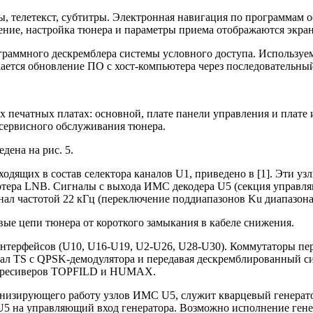
телетекст, субтитры. Электронная навигация по программам о
ение, настройка тюнера и параметры приема отображаются экр
граммного дескремблера системы условного доступа. Используе
ется обновление ПО с хост-компьютера через последовательны
х печатных платах: основной, плате панели управления и плате
 сервисного обслуживания тюнера.
дена на рис. 5.
одящих в состав селектора каналов U1, приведено в [1]. Эти у
ртера LNB. Сигналы с выхода ИМС декодера U5 (секция управля
ал частотой 22 кГц (переключение поддиапазонов Ku диапазона
е цепи тюнера от короткого замыкания в кабеле снижения.
нтерфейсов (U10, U16-U19, U2-U26, U28-U30). Коммутаторы пер
л TS с QPSK-демодулятора и передавая дескремблированный сиг
ля ресиверов TOPFILD и HUMAX.
онизирующего работу узлов ИМС U5, служит кварцевый генерат
 U5 на управляющий вход генератора. Возможно исполнение ге