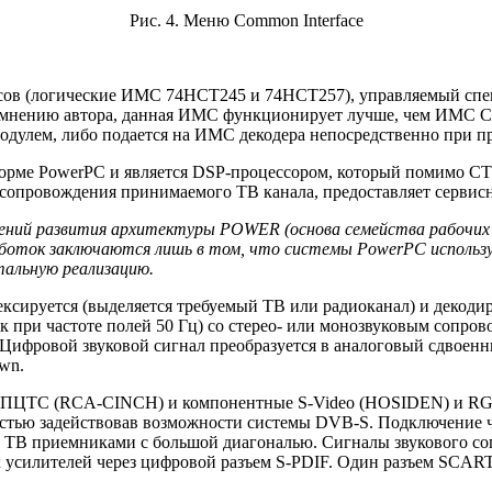
Рис. 4. Меню Common Interface
йсов (логические ИМС 74НСТ245 и 74HCT257), управляемый сп
у мнению автора, данная ИМС функционирует лучше, чем ИМ
дулем, либо подается на ИМС декодера непосредственно при п
ме PowerPC и является DSP-процессором, который помимо CTB
о сопровождения принимаемого ТВ канала, предоставляет серви
ний развития архитектуры POWER (основа семейства рабочих ст
работок заключаются лишь в том, что системы PowerPC испол
тальную реализацию.
ексируется (выделяется требуемый ТВ или радиоканал) и декод
рок при частоте полей 50 Гц) со стерео- или монозвуковым сопро
. Цифровой звуковой сигнал преобразуется в аналоговый сдв
wn.
л ПЦТС (RCA-CINCH) и компонентные S-Video (HOSIDEN) и RG
остью задействовав возможности системы DVB-S. Подключение 
ТВ приемниками с большой диагональю. Сигналы звукового соп
силителей через цифровой разъем S-PDIF. Один разъем SCART 