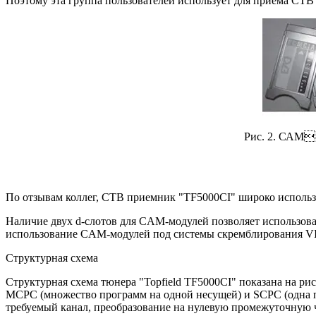
Поэтому эта группа пользователей использует для приема СТ
Рис. 2. САМ
По отзывам коллег, СТВ приемник "TF5000CI" широко используе
Наличие двух d-слотов для CAM-модулей позволяет использо
использование CAM-модулей под системы скремблирован
Структурная схема
Структурная схема тюнера "Topfield TF5000CI" показана на ри
MCPC (множество программ на одной несущей) и SCPC (одна п
требуемый канал, преобразование на нулевую промежуточную ч