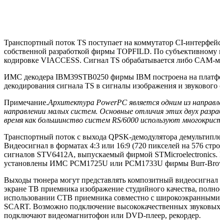
Транспортный поток TS поступает на коммутатор CI-интерфе
собственной разработкой фирмы TOPFILD. По субъективном
кодировке VIACCESS. Сигнал TS обрабатывается либо CAM-мо
ИМС декодера IBM39STB0250 фирмы IBM построена на платфор
декодирования сигнала TS в сигналы изображения и звуковог
Примечание.
Архитектура PowerPC является одним из направле
направлении малых систем. Основные отличия этих двух раз
время как большинство систем RS/6000 используют многокрис
Транспортный поток с выхода QPSK-демодулятора демультипл
Видеосигнал в форматах 4:3 или 16:9 (720 пикселей на 576 ст
сигналов STV6412A, выпускаемый фирмой STMicroelectronics
установлены ИМС PCM1725U или PCM1733U фирмы Burr-Bro
Выходы тюнера могут представлять композитный видеосигна
экране ТВ приемника изображение студийного качества, полн
использовании СТВ приемника совместно с широкоэкранными 
SCART. Возможно подключение высококачественных звуковых у
подключают видеомагнитофон или DVD-плеер, рекордер.