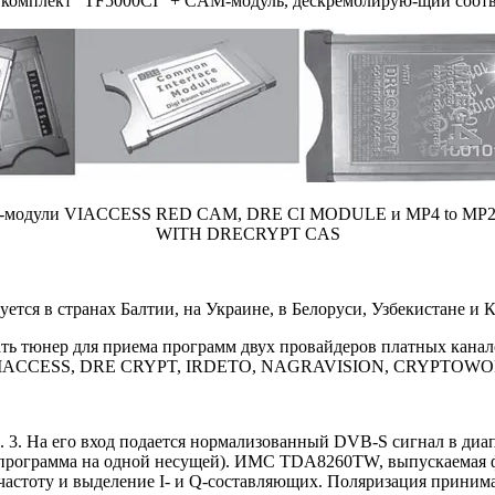
В комплект "TF5000CI" + CAM-модуль, дескремблирую-щий соот
-модули VIACCESS RED CAM, DRE CI MODULE и MP4 to M
WITH DRECRYPT CAS
тся в странах Балтии, на Украине, в Белоруси, Узбекистане и К
вать тюнер для приема программ двух провайдеров платных к
ия VIACCESS, DRE CRYPT, IRDETO, NAGRAVISION, CRYPTOW
с. 3. На его вход подается нормализованный DVB-S сигнал в диа
рограмма на одной несущей). ИМС TDA8260TW, выпускаемая фир
астоту и выделение I- и Q-составляющих. Поляризация принима