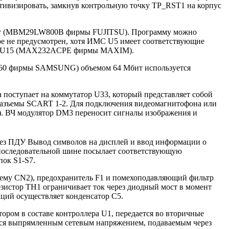
тивизировать, замкнув контрольную точку TP_RST1 на корпус
бит (MBM29LW800B фирмы FUJITSU). Программу можно
е не предусмотрен, хотя ИМС U5 имеет соответствующие
ИМС U15 (MAX232ACPE фирмы MAXIM).
UC60 фирмы SAMSUNG) объемом 64 Мбит используется
поступает на коммутатор U33, который представляет собой
разъемы SCART 1-2. Для подключения видеомагнитофона или
). ВЧ модулятор DM3 переносит сигналы изображения и
 без ПДУ Вывод символов на дисплей и ввод информации о
 последовательной шине посылает соответствующую
пок S1-S7.
зъему CN2), предохранитель F1 и помехоподавляющий фильтр
зистор TH1 ограничивает ток через диодный мост в момент
ций осуществляет конденсатор С5.
ом в составе контроллера U1, передается во вторичные
ется выпрямленным сетевым напряжением, подаваемым через