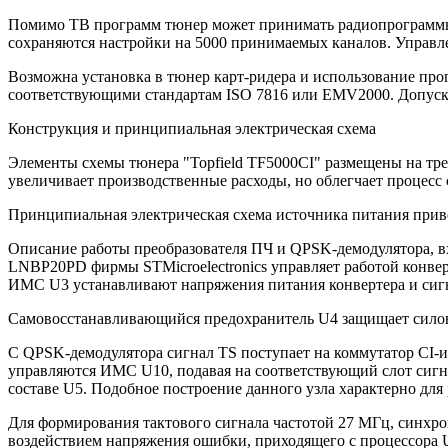
Помимо ТВ программ тюнер может принимать радиопрограммы, 
сохраняются настройки на 5000 принимаемых каналов. Управл
Возможна установка в тюнер карт-ридера и использование про
соответствующими стандартам ISO 7816 или EMV2000. Допуска
Конструкция и принципиальная электрическая схема
Элементы схемы тюнера "Topfield TF5000CI" размещены на тре
увеличивает производственные расходы, но облегчает процесс
Принципиальная электрическая схема источника питания приве
Описание работы преобразователя ПЧ и QPSK-демодулятора, вх
LNBP20PD фирмы STMicroelectronics управляет работой конве
ИМС U3 устанавливают напряжения питания конвертера и сигн
Самовосстанавливающийся предохранитель U4 защищает силовы
С QPSK-демодулятора сигнал TS поступает на коммутатор CI-и
управляются ИМС U10, подавая на соответствующий слот сигна
составе U5. Подобное построение данного узла характерно д
Для формирования тактового сигнала частотой 27 МГц, синхр
воздействием напряжения ошибки, приходящего с процессора