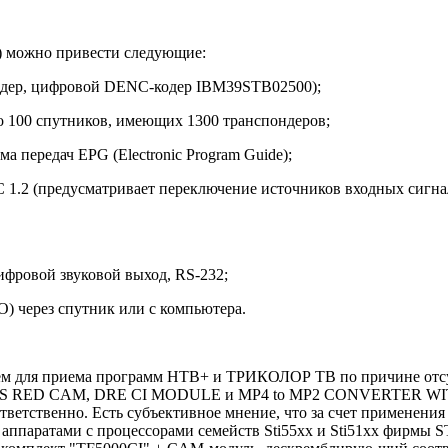
1) можно привести следующие:
кодер, цифровой DENC-кодер IBM39STB02500);
со 100 спутников, имеющих 1300 транспондеров;
 передач EPG (Electronic Program Guide);
C 1.2 (предусматривает переключение источников входных сигнал
ифровой звуковой выход, RS-232;
) через спутник или с компьютера.
ем для приема программ НТВ+ и ТРИКОЛОР ТВ по причине отсу
ESS RED CAM, DRE CI MODULE и MP4 to MP2 CONVERTER WITH
венно. Есть субъективное мнение, что за счет применения 
паратами с процессорами семейств Sti55xx и Sti51xx фирмы STMi