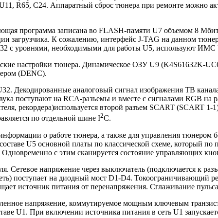
11, R65, C24. Аппаратный сброс тюнера при ремонте можно ак
ляющая программа записана во FLASH-памяти U7 объемом 8 М
и загрузчика. К сожалению, интерфейс J-TAG на данном тюнер
-232 с уровнями, необходимыми для работы U5, используют 
льские настройки тюнера. Динамическое ОЗУ U9 (K4S61632K-
ером (DENC).
2. Декодированные аналоговый сигнал изображения ТВ канала 
вука поступают на RCA-разъемы и вместе с сигналами RGB на 
еля, рекордера)используется второй разъем SCART (SCART 1-1
2
авляется по отдельной шине I
C.
 информации о работе тюнера, а также для управления тюнером
составе U5 основной платы по классической схеме, который по
 Одновременно с этим сканируется состояние управляющих кно
ля. Сетевое напряжение через выключатель (подключается к ра
ть) поступает на диодный мост D1-D4. Токоограничивающий ре
щает источник питания от перенапряжения. Сглаживание пульса
енное напряжение, коммутируемое мощным ключевым транзистор
таве U1. При включении источника питания в сеть U1 запуска