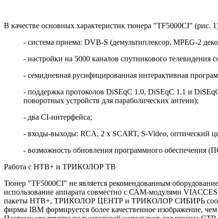
В качестве основных характеристик тюнера "TF5000CI" (рис. 
- система приема: DVB-S (демультиплексор, MPEG-2 де
- настройки на 5000 каналов спутникового телевидения 
- семидневная русифицированная интерактивная программа
- поддержка протоколов DiSEqC 1.0, DiSEqC 1.1 и DiSEq
поворотных устройств для параболических антенн);
- два CI-интерфейса;
- входы-выходы: RCA, 2 x SCART, S-Video, оптический ц
- возможность обновления программного обеспечения (ПО
Работа с НТВ+ и ТРИКОЛОР ТВ
Тюнер "TF5000CI" не является рекомендованным оборудовани
использование аппарата совместно с САМ-модулями VIACC
пакеты НТВ+, ТРИКОЛОР ЦЕНТР и ТРИКОЛОР СИБИРЬ соответст
фирмы IBM формируется более качественное изображение, чем ап