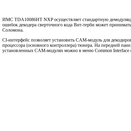
ИМС TDA10086HT NXP осуществляет стандартную демодуляцию 
ошибок декодера сверточного кода Вит-терби может принимать зн
Соломона.
CI-интерфейс позволяет установить CAM-модуль для декодиров
процессора (основного контроллера) тюнера. На передней пан
установленных CAM-модулях можно в меню Common Interface (р