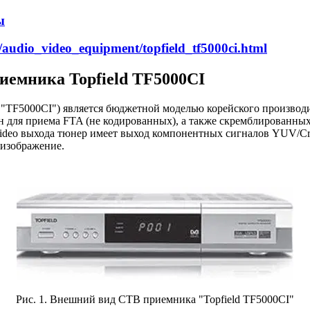
ы
s/audio_video_equipment/topfield_tf5000ci.html
иемника Topfield TF5000CI
- "TF5000CI") является бюджетной моделью корейского произво
ен для приема FTA (не кодированных), а также скремблированны
Video выхода тюнер имеет выход компонентных сигналов YUV/C
 изображение.
Рис. 1. Внешний вид СТВ приемника "Topfield TF5000CI"