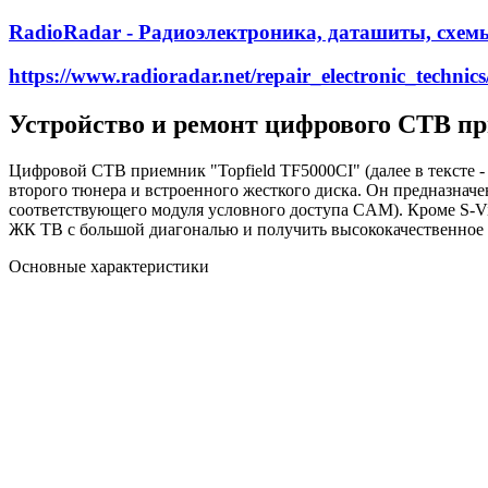
RadioRadar - Радиоэлектроника, даташиты, схем
https://www.radioradar.net/repair_electronic_technic
Устройство и ремонт цифрового СТВ пр
Цифровой СТВ приемник "Topfield TF5000CI" (далее в тексте 
второго тюнера и встроенного жесткого диска. Он предназнач
соответствующего модуля условного доступа CAM). Кроме S-
ЖК ТВ с большой диагональю и получить высококачественное
Основные характеристики