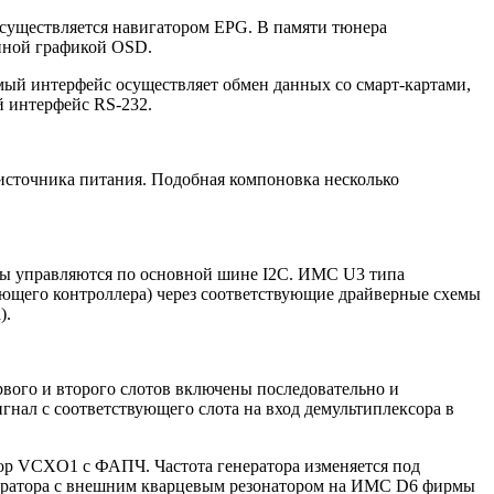
существляется навигатором EPG. В памяти тюнера
анной графикой OSD.
мый интерфейс осуществляет обмен данных со смарт-картами,
й интерфейс RS-232.
 источника питания. Подобная компоновка несколько
злы управляются по основной шине I2C. ИМС U3 типа
ющего контроллера) через соответствующие драйверные схемы
).
вого и второго слотов включены последовательно и
нал с соответствующего слота на вход демультиплексора в
ор VCXO1 с ФАПЧ. Частота генератора изменяется под
нератора с внешним кварцевым резонатором на ИМС D6 фирмы