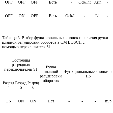
OFF
OFF
OFF
Есть
-
Ock/Int
Xrin
-
OFF
ON
OFF
Есть
Ock/Int
-
L1
-
Таблица 3. Выбор функциональных кнопок и наличия ручки
плавной регулировки оборотов в СМ BOSCH с
помощью переключателя S1
Состояния
разрядных
Ручка
переключателей S1
плавной
Функциональные кнопки н
регулировки
ПУ
оборотов
Разряд
Разряд
Разряд
4
5
6
ON
ON
ON
Нет
-
-
-
nSp