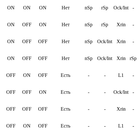
ON
ON
ON
Нет
nSp
rSp
Ock/Int
-
ON
OFF
ON
Нет
nSp
rSp
Xrin
-
ON
OFF
OFF
Нет
nSp
Ock/Int
Xrin
-
ON
OFF
OFF
Нет
nSp
Ock/Int
Xrin
rSp
OFF
ON
OFF
Есть
-
-
L1
-
OFF
OFF
ON
Есть
-
-
Ock/Int
-
OFF
OFF
OFF
Есть
-
-
Xrin
-
OFF
ON
OFF
Есть
-
-
L1
-