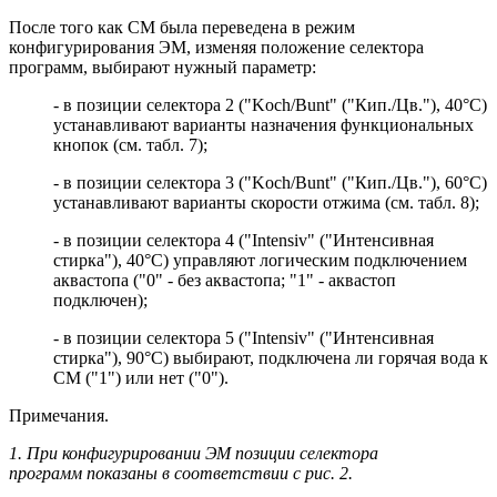
После того как СМ была переведена в режим
конфигурирования ЭМ, изменяя положение селектора
программ, выбирают нужный параметр:
- в позиции селектора 2 ("Koch/Bunt" ("Кип./Цв."), 40°С)
устанавливают варианты назначения функциональных
кнопок (см. табл. 7);
- в позиции селектора 3 ("Koch/Bunt" ("Кип./Цв."), 60°С)
устанавливают варианты скорости отжима (см. табл. 8);
- в позиции селектора 4 ("Intensiv" ("Интенсивная
стирка"), 40°С) управляют логическим подключением
аквастопа ("0" - без аквастопа; "1" - аквастоп
подключен);
- в позиции селектора 5 ("Intensiv" ("Интенсивная
стирка"), 90°С) выбирают, подключена ли горячая вода к
СМ ("1") или нет ("0").
Примечания.
1. При конфигурировании ЭМ позиции селектора
программ показаны в соответствии с рис. 2.