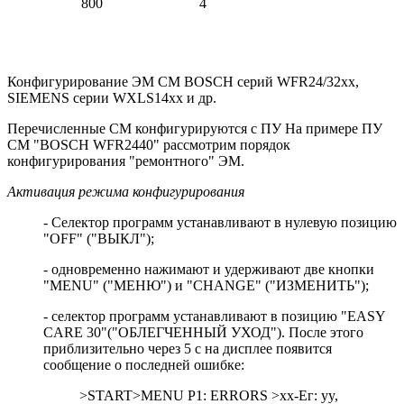
800
4
Конфигурирование ЭМ СМ BOSCH серий WFR24/32xx,
SIEMENS серии WXLS14xx и др.
Перечисленные СМ конфигурируются с ПУ На примере ПУ
СМ "BOSCH WFR2440" рассмотрим порядок
конфигурирования "ремонтного" ЭМ.
Активация режима конфигурирования
- Селектор программ устанавливают в нулевую позицию
"OFF" ("ВЫКЛ");
- одновременно нажимают и удерживают две кнопки
"MENU" ("МЕНЮ") и "CHANGE" ("ИЗМЕНИТЬ");
- селектор программ устанавливают в позицию "EASY
CARE 30"("ОБЛЕГЧЕННЫЙ УХОД"). После этого
приблизительно через 5 с на дисплее появится
сообщение о последней ошибке:
>START>MENU P1: ERRORS >хх-Eг: yy,