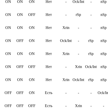
ON
ON
ON
Нет
-
Ock/Int
-
nSp
ON
ON
OFF
Нет
-
rSp
-
nSp
ON
ON
ON
Нет
Xrin
-
-
nSp
ON
OFF
ON
Нет
Ock/Int
-
rSp
nSp
ON
ON
ON
Нет
Xrin
-
rSp
nSp
ON
OFF
OFF
Нет
-
Xrin
Ock/Int
nSp
ON
ON
ON
Нет
Xrin
Ock/Int
rSp
nSp
OFF
OFF
ON
Есть
-
-
-
Ock/In
OFF
OFF
OFF
Есть
-
Xrin
-
-