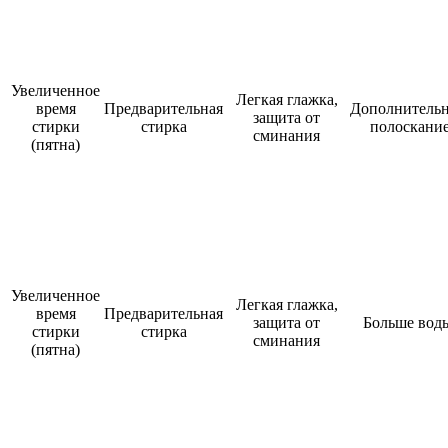
Увеличенное
Легкая глажка,
время
Предварительная
Дополнитель
защита от
стирки
стирка
полоскани
сминания
(пятна)
Увеличенное
Легкая глажка,
время
Предварительная
защита от
Больше вод
стирки
стирка
сминания
(пятна)