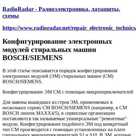
RadioRadar - Радиоэлектроника, даташиты,
схемы
https://www.radioradar.net/repair_electronic_techn
Конфигурирование электронных
модулей стиральных машин
BOSCH/SIEMENS
В этой статье описывается порядок конфигурирования
электронных модулей (ЭМ) стиральных машин (СМ)
BOSCH/SIEMENS.
Конфигурирование ЭМ СМ с помощью микропереключателей
Для замены вышедших из строя ЭМ, применяемых в
нескольких сериях СМ BOSCH/SIEMENS (например, в СМ
BOSCH линеек MAXX4/5), в сервисные организации
поставляются так называемые универсальные "ремонтные"
модули. Конфигурирование подобного ЭМ под конкретный
тип СМ производится с помощью установленных на плате
специальных микропереключателей S1 и S10. В ЭМ, которые