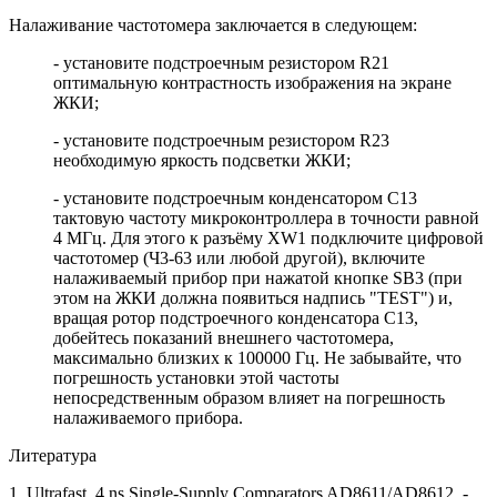
Налаживание частотомера заключается в следующем:
- установите подстроечным резистором R21
оптимальную контрастность изображения на экране
ЖКИ;
- установите подстроечным резистором R23
необходимую яркость подсветки ЖКИ;
- установите подстроечным конденсатором C13
тактовую частоту микроконтроллера в точности равной
4 МГц. Для этого к разъёму XW1 подключите цифровой
частотомер (Ч3-63 или любой другой), включите
налаживаемый прибор при нажатой кнопке SB3 (при
этом на ЖКИ должна появиться надпись "TEST") и,
вращая ротор подстроечного конденсатора C13,
добейтесь показаний внешнего частотомера,
максимально близких к 100000 Гц. Не забывайте, что
погрешность установки этой частоты
непосредственным образом влияет на погрешность
налаживаемого прибора.
Литература
1. Ultrafast, 4 ns Single-Supply Comparators AD8611/AD8612. -