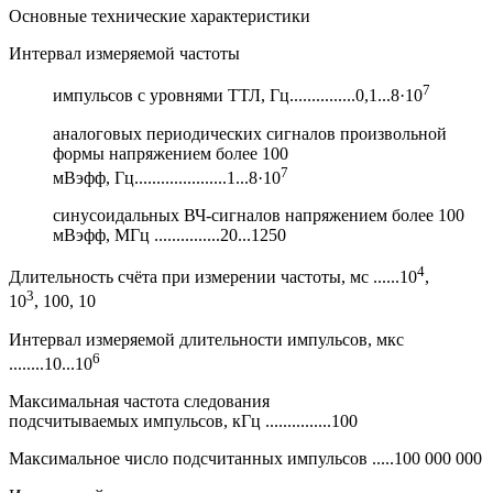
Основные технические характеристики
Интервал измеряемой частоты
7
импульсов с уровнями ТТЛ, Гц...............0,1...8·10
аналоговых периодических сигналов произвольной
формы напряжением более 100
7
мВэфф, Гц.....................1...8·10
синусоидальных ВЧ-сигналов напряжением более 100
мВэфф, МГц ...............20...1250
4
Длительность счёта при измерении частоты, мс ......10
,
3
10
, 100, 10
Интервал измеряемой длительности импульсов, мкс
6
........10...10
Максимальная частота следования
подсчитываемых импульсов, кГц ...............100
Максимальное число подсчитанных импульсов .....100 000 000