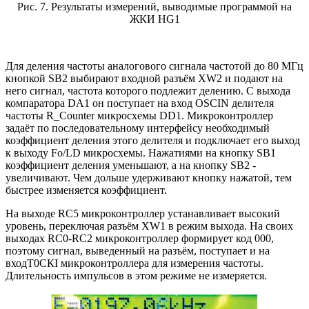
Рис. 7. Результаты измерений, выводимые программой на
ЖКИ HG1
Для деления частоты аналогового сигнала частотой до 80 МГц
кнопкой SB2 выбирают входной разъём XW2 и подают на
него сигнал, частота которого подлежит делению. С выхода
компаратора DA1 он поступает на вход OSCIN делителя
частоты R_Counter микросхемы DD1. Микроконтроллер
задаёт по последовательному интерфейсу необходимый
коэффициент деления этого делителя и подключает его выход
к выходу Fo/LD микросхемы. Нажатиями на кнопку SB1
коэффициент деления уменьшают, а на кнопку SB2 -
увеличивают. Чем дольше удерживают кнопку нажатой, тем
быстрее изменяется коэффициент.
На выходе RC5 микроконтроллер устанавливает высокий
уровень, переключая разъём XW1 в режим выхода. На своих
выходах RC0-RC2 микроконтроллер формирует код 000,
поэтому сигнал, выведенный на разъём, поступает и на
входТ0СКI микроконтроллера для измерения частоты.
Длительность импульсов в этом режиме не измеряется.