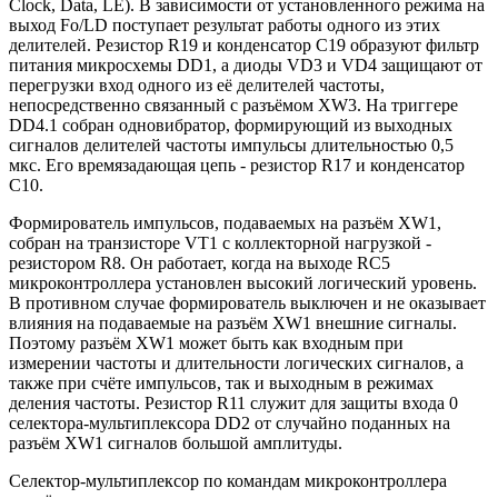
Clock, Data, LE). В зависимости от установленного режима на
выход Fo/LD поступает результат работы одного из этих
делителей. Резистор R19 и конденсатор C19 образуют фильтр
питания микросхемы DD1, а диоды VD3 и VD4 защищают от
перегрузки вход одного из её делителей частоты,
непосредственно связанный с разъёмом XW3. На триггере
DD4.1 собран одновибратор, формирующий из выходных
сигналов делителей частоты импульсы длительностью 0,5
мкс. Его времязадающая цепь - резистор R17 и конденсатор
C10.
Формирователь импульсов, подаваемых на разъём XW1,
собран на транзисторе VT1 с коллекторной нагрузкой -
резистором R8. Он работает, когда на выходе RC5
микроконтроллера установлен высокий логический уровень.
В противном случае формирователь выключен и не оказывает
влияния на подаваемые на разъём XW1 внешние сигналы.
Поэтому разъём XW1 может быть как входным при
измерении частоты и длительности логических сигналов, а
также при счёте импульсов, так и выходным в режимах
деления частоты. Резистор R11 служит для защиты входа 0
селектора-мультиплексора DD2 от случайно поданных на
разъём XW1 сигналов большой амплитуды.
Селектор-мультиплексор по командам микроконтроллера