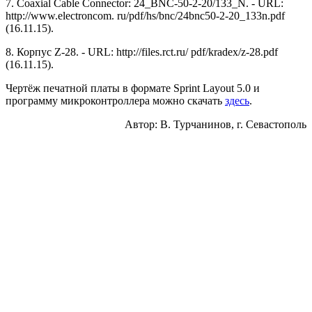
7. Coaxial Cable Connector: 24_BNC-50-2-20/133_N. - URL:
http://www.electroncom. ru/pdf/hs/bnc/24bnc50-2-20_133n.pdf
(16.11.15).
8. Корпус Z-28. - URL: http://files.rct.ru/ pdf/kradex/z-28.pdf
(16.11.15).
Чертёж печатной платы в формате Sprint Layout 5.0 и
программу микроконтроллера можно скачать
здесь
.
Автор: В. Турчанинов, г. Севастополь