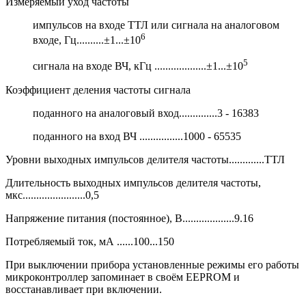
Измеряемый уход частоты
импульсов на входе ТТЛ или сигнала на аналоговом
6
входе, Гц..........±1...±10
5
сигнала на входе ВЧ, кГц ...................±1...±10
Коэффициент деления частоты сигнала
поданного на аналоговый вход..............3 - 16383
поданного на вход ВЧ ................1000 - 65535
Уровни выходных импульсов делителя частоты.............ТТЛ
Длительность выходных импульсов делителя частоты,
мкс.......................0,5
Напряжение питания (постоянное), В...................9.16
Потребляемый ток, мА ......100...150
При выключении прибора установленные режимы его работы
микроконтроллер запоминает в своём EEPROM и
восстанавливает при включении.