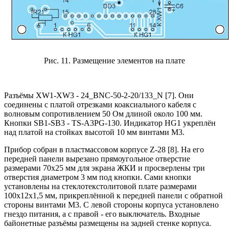
Рис. 11. Размещение элементов на плате
Разъёмы XW1-XW3 - 24_BNC-50-2-20/133_N [7]. Они
соединены с платой отрезками коаксиального кабеля с
волновым сопротивлением 50 Ом длиной около 100 мм.
Кнопки SB1-SB3 - TS-A3PG-130. Индикатор HG1 укреплён
над платой на стойках высотой 10 мм винтами М3.
Прибор собран в пластмассовом корпусе Z-28 [8]. На его
передней панели вырезано прямоугольное отверстие
размерами 70x25 мм для экрана ЖКИ и просверлены три
отверстия диаметром 3 мм под кнопки. Сами кнопки
установлены на стеклотекстолитовой плате размерами
100x12x1,5 мм, прикреплённой к передней панели с обратной
стороны винтами M3. С левой стороны корпуса установлено
гнездо питания, а с правой - его выключатель. Входные
байонетные разъёмы размещены на задней стенке корпуса.