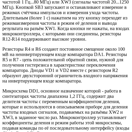
частотой 1 Гц...80 МГц) или XW3 (сигналы частотой 20...1250
МГц). Кнопкой SB3 запускают и останавливают измерение в
режимах счётчика импульсов и измерения ухода частоты.
Длительным (более 1 с) нажатием на эту кнопку переходят из
режимаизмерения частоты в режим её деления и вывода
результата на разъём XW1. Когда кнопки не нажаты, на входах
микроконтроллера, с которыми они соединены, резисторы
R12-R14 поддерживают высокие уровни.
Резисторы R4 и R6 создают постоянное смещение около 100
мВ на неинвертирующем входе компаратора DA1. Резисторы
R5 и R7 - цепь положительной обратной связи, нужной для
получения гистерезиса в характеристике переключения
компаратора. Диоды VD1 и VD2 вместе с резистором R2
образуют двухсторонний ограничитель входного напряжения
на инвертирующем входе компаратора.
Микросхема DD1, основное назначение которой - работа в
синтезаторах частоты диапазона 1,2 ГГц, содержит два
делителя частоты с переменным коэффициентом деления,
которые и используются в описываемом приборе для деления
частоты входных сигналов, подаваемых на разъёмы XW2 и
XW3, в заданное число раз. Микроконтроллер устанавливает
коэффициенты деления и режим работы этой микросхемы,
подавая команды по её последовательному интерфейсу (входы