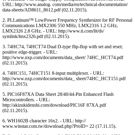
URL: http://www.analog. com/media/en/technical-documentation/
data-sheets/AD8611_8612.pdf (02.11.2015).
2. PLLatinum™ LowPower Frequency Synthesizer for RF Personal
Communications LMX2306 550 MHz, LMX2316 1.2 GHz,
LMX2326 2.8 GHz. - URL: http://www.ti.com/lit/ds/
symlink/lmx2326.pdf (02.11.2015).
3. 74HC74, 74HCT74 Dual D-type flip-flop with set and reset;
positive edge-trigger. - URL:
http://www.nxp.com/documents/data_sheet/ 74HC_HCT74.pdf
(02.11.2015).
4. 74HC151, 74HCT151 8-input multiplexer. - URL:
http://www.nxp.com/documents/data_ sheet/74HC_HCT151.pdf
(02.11.2015).
5. PIC16F87XA Data Sheet 28/40/44-Pin Enhanced Flash
Microcontrollers. - URL:
http://akizukidenshi.com/download/PIC16F 87XA.pdf
(02.11.2015).
6. WH1602B character 16x2. - URL: http://
www.winstar.com.tw/download.php?ProID= 22 (17.11.15).