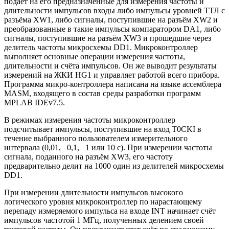
подаёт на его предназначенные для измерения частоты и
длительности импульсов входы либо импульсы уровней ТТЛ с
разъёма XW1, либо сигналы, поступившие на разъём XW2 и
преобразованные в такие импульсы компаратором DA1, либо
сигналы, поступившие на разъём XW3 и прошедшие через
делитель частоты микросхемы DD1. Микроконтроллер
выполняет основные операции измерения частоты,
длительности и счёта импульсов. Он же выводит результаты
измерений на ЖКИ HG1 и управляет работой всего прибора.
Программа микро-контроллера написана на языке ассемблера
MASM, входящего в состав среды разработки программ
MPLAB IDEv7.5.
В режимах измерения частоты микроконтроллер
подсчитывает импульсы, поступившие на вход T0CKI в
течение выбранного пользователем измерительного
интервала (0,01, 0,1, 1 или 10 с). При измерении частоты
сигнала, поданного на разъём XW3, его частоту
предварительно делит на 1000 один из делителей микросхемы
DD1.
При измерении длительности импульсов высокого
логического уровня микроконтроллер по нарастающему
перепаду измеряемого импульса на входе INT начинает счёт
импульсов частотой 1 МГц, полученных делением своей