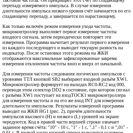
тактовой частоты. Он прекращает этот счёт по спадающему
перепаду измеряемого импульса. В случае измерения
длительности импульса низкого уровня счёт начинается по его
спадающему перепаду, а завершается по нарастающему.
Как только включён режим измерения ухода частоты,
микроконтроллер выполняет первое измерение частоты
входного сигнала, затем периодически повторяет эти
измерения. Программа вычитает результат первого измерения
из каждого последующего и выводит текущую разность на
индикатор. После остановки этого режима на ЖКИ
отображаются максимальные зафиксированные завремя
измерения отклонения частоты вниз и вверх от начальной.
Для измерения частоты следования логических импульсов с
уровнями ТТЛ кнопкой SB2 выбирают входной разъём XW1.
Микроконтроллер формирует на выходах RC0-RC2 код 000,
переводя этим селектор DD2 в состояние, при котором сигнал
с разъёма XW1 поступает на входТОСК1 микроконтроллера
для измерения частоты и на его же вход INT для измерения
длительности импульсов. Результаты измерений программа
выводит на ЖКИ HG1 (рис. 2), причём длительности
импульсов высокого (H) и низкого (L) уровней на экране
чередуются. Код в правой части верхней строки означает
заданное время счёта: "10" - 10 с, "1" - 1 с, ",1" - 0,1 с и ",01" -
0,01 с. В правой части нижней строки выводится условное