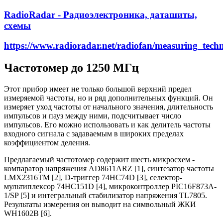
RadioRadar - Радиоэлектроника, даташиты,
схемы
https://www.radioradar.net/radiofan/measuring_tec
Частотомер до 1250 МГц
Этот прибор имеет не только большой верхний предел
измеряемой частоты, но и ряд дополнительных функций. Он
измеряет уход частоты от начального значения, длительность
импульсов и пауз между ними, подсчитывает число
импульсов. Его можно использовать и как делитель частоты
входного сигнала с задаваемым в широких пределах
коэффициентом деления.
Предлагаемый частотомер содержит шесть микросхем -
компаратор напряжения AD8611ARZ [1], синтезатор частоты
LMX2316TM [2], D-триггер 74HC74D [3], селектор-
мультиплексор 74HC151D [4], микроконтроллер PIC16F873A-
1/SP [5] и интегральный стабилизатор напряжения TL7805.
Результаты измерения он выводит на символьный ЖКИ
WH1602B [6].