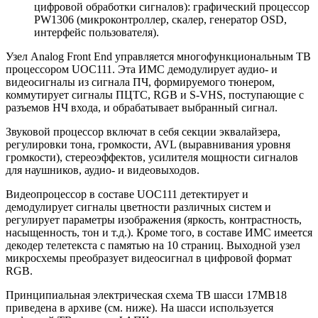
цифровой обработки сигналов): графический процессор
PW1306 (микроконтроллер, скалер, генератор OSD,
интерфейс пользователя).
Узел Analog Front End управляется многофункциональным ТВ
процессором UOC111. Эта ИМС демодулирует аудио- и
видеосигналы из сигнала ПЧ, формируемого тюнером,
коммутирует сигналы ПЦТС, RGB и S-VHS, поступающие с
разъемов НЧ входа, и обрабатывает выбранный сигнал.
Звуковой процессор включат в себя секции эквалайзера,
регулировки тона, громкости, AVL (выравнивания уровня
громкости), стереоэффектов, усилителя мощности сигналов
для наушников, аудио- и видеовыходов.
Видеопроцессор в составе UOC111 детектирует и
демодулирует сигналы цветности различных систем и
регулирует параметры изображения (яркость, контрастность,
насыщенность, тон и т.д.). Кроме того, в составе ИМС имеется
декодер телетекста с памятью на 10 страниц. Выходной узел
микросхемы преобразует видеосигнал в цифровой формат
RGB.
Принципиальная электрическая схема ТВ шасси 17МВ18
приведена в архиве (см. ниже). На шасси используется