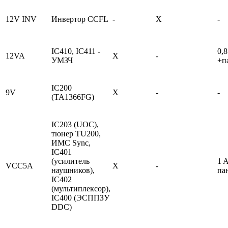
12V INV
Инвертор CCFL
-
Х
-
IC410, IC411 -
0,8
12VA
X
-
УМЗЧ
+п
IC200
9V
X
-
-
(TA1366FG)
IC203 (UOC),
тюнер TU200,
ИМС Sync,
IC401
(усилитель
1 A
VCC5A
X
-
наушников),
па
IC402
(мультиплексор),
IC400 (ЭСППЗУ
DDC)