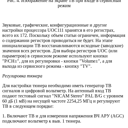
Рис. 4. Изображение на экране ТВ при входе в сервисный
режим
Звуковые, графические, конфигурационные и другие
настройки процессора UOC111 хранятся в его регистрах,
всего их 172. Поскольку объем статьи ограничен, информация
о содержании регистров приводиться не будет. На этапе
инициализации ТВ восстанавливаются исходные (заводские)
значения всех регистров. Для выбора регистров UOC (или
параметров) в сервисном режиме используют кнопки
"P/CH±", для их регулировки - кнопки "Volume±", а для
выхода из сервисного режима - кнопку "TV".
Регулировка тюнера
Для настройки тюнера необходимо иметь генератор ТВ
сигналов и цифровой вольтметр. На антенный вход ТВ
подают тестовый сигнал "NICAM Stereo" PAL B/G с уровнем
60 дБ (1 мВ) на несущей частоте 2254,25 МГц и регулируют
ТВ в следующем порядке:
1. Включают ТВ и для измерения напряжения ВЧ АРУ (AGC)
подключают вольтметр к выв. 1 тюнера.