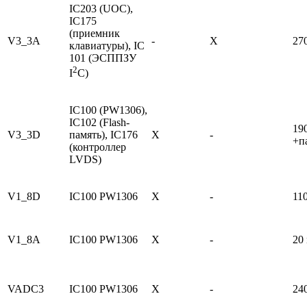
IC203 (UOC),
IC175
(приемник
V3_3A
-
X
27
клавиатуры), IC
101 (ЭСППЗУ
2
I
C)
IC100 (PW1306),
IC102 (Flash-
19
V3_3D
память), IC176
X
-
+п
(контроллер
LVDS)
V1_8D
IC100 PW1306
X
-
11
V1_8A
IC100 PW1306
X
-
20
VADC3
IC100 PW1306
X
-
24