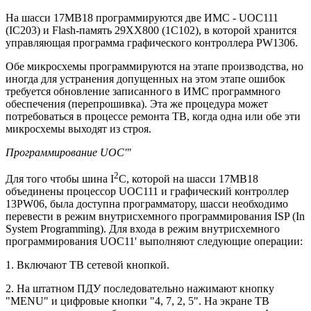
На шасси 17МВ18 программируются две ИМС - UOC111
(IC203) и Flash-память 29XX800 (1С102), в которой хранится
управляющая программа графического контроллера PW1306.
Обе микросхемы программируются на этапе производства, но
иногда для устранения допущенных на этом этапе ошибок
требуется обновление записанного в ИМС программного
обеспечения (перепрошивка). Эта же процедура может
потребоваться в процессе ремонта ТВ, когда одна или обе эти
микросхемы выходят из строя.
Программирование UOC'"
2
Для того чтобы шина I
C, которой на шасси 17МВ18
объединены процессор UOC111 и графический контроллер
13PW06, была доступна программатору, шасси необходимо
перевести в режим внутрисхемного программирования ISP (In
System Programming). Для входа в режим внутрисхемного
программирования UOC11' выполняют следующие операции:
1. Включают ТВ сетевой кнопкой.
2. На штатном ПДУ последовательно нажимают кнопку
"MENU" и цифровые кнопки "4, 7, 2, 5". На экране ТВ