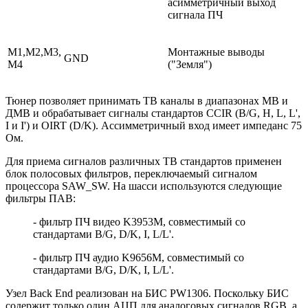
асимметричный выход
сигнала ПЧ
M1,M2,M3,
Монтажные выводы
GND
M4
("Земля")
Тюнер позволяет принимать ТВ каналы в диапазонах МВ и
ДМВ и обрабатывает сигналы стандартов CCIR (B/G, H, L, L',
I и I') и OIRT (D/K). Ассимметричный вход имеет импеданс 75
Ом.
Для приема сигналов различных ТВ стандартов применен
блок полосовых фильтров, переключаемый сигналом
процессора SAW_SW. На шасси используются следующие
фильтры ПАВ:
- фильтр ПЧ видео K3953M, совместимый со
стандартами B/G, D/K, I, L/L'.
- фильтр ПЧ аудио K9656M, совместимый со
стандартами B/G, D/K, I, L/L'.
Узел Back End реализован на БИС PW1306. Поскольку БИС
содержит только один АЦП для аналоговых сигналов RGB, а