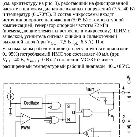
(см. архитектуру на рис. 3), работающий на фиксированной
частоте в широком диапазоне входных напряжений (7,5...40 В)
и температур (0...70°С). В состав микросхемы входят
источник опорного напряжения (5,05 В) с температурной
компенсацией, генератор опорной частоты 72 кГц
(времязадающие элементы встроены в микросхему), ШИМ с
защелкой, усилитель сигнала ошибки и сильноточный
выходной ключ (при V
= 7,5 В I
=6,5 А). При
CC
pk
максимальном рабочем цикле (он регулируется в диапазоне
0...95%) потребляемый ИМС ток составляет 40 мА (при
V
=40 В, V
=0 В). Исполнение MC33167 имеет
CC
выв.1
расширенный температурный рабочий диапазон -40...+85°С.