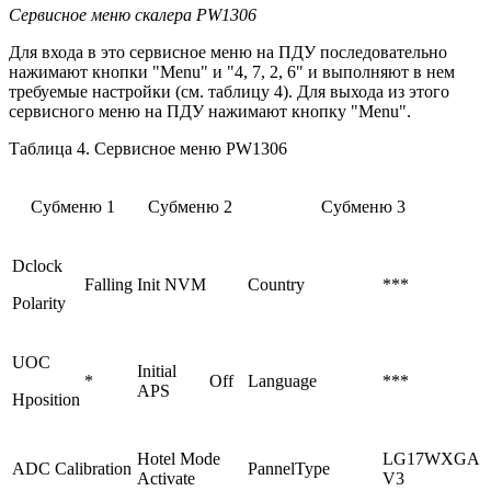
Сервисное меню скалера PW1306
Для входа в это сервисное меню на ПДУ последовательно
нажимают кнопки "Menu" и "4, 7, 2, 6" и выполняют в нем
требуемые настройки (см. таблицу 4). Для выхода из этого
сервисного меню на ПДУ нажимают кнопку "Menu".
Таблица 4. Сервисное меню PW1306
Субменю 1
Субменю
2
Субменю
3
Dclock
Falling
Init NVM
Country
***
Polarity
UOC
Initial
*
Off
Language
***
APS
Hposition
Hotel Mode
LG17WXGA
ADC Calibration
PannelType
Activate
V3