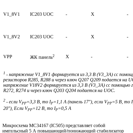
V1_8V1
IC203 UOC
-
X
-
V1_8V2
IC203 UOC
-
X
-
2
VPP
X
-
-
ЖК панель
1
-
напряжение
V
1_8
V
1
формируется из
3,3
В
(
V
3_3
A
)
c
с помощ
резисторов
R
285,
R
288
и через ключ
Q
207
Q
209
подается на
U
напряжение
V
18
V
2
формируется из 3,3 В
(
V
3_3
A
)
c
с помощью 
R
272,
R
274
и через ключ
Q
203
Q
204
подается на
UOC
.
2
- если
V
=3,3
В, то
I
=1,1
А (панель 17"), если
V
=5
В, то
I
PP
P
PP
20"), Если
V
=12
В, то
I
=0,5
А
PP
P
Микросхема MC34167 (IC505) представляет собой
импульсный 5 А повышающий/понижающий стабилизатор