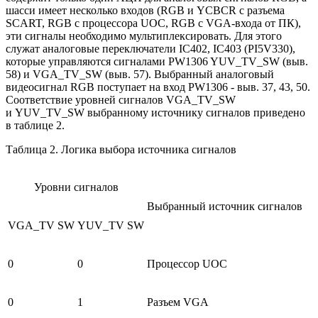
шасси имеет несколько входов (RGB и YCBCR с разъема
SCART, RGB с процессора UOC, RGB с VGA-входа от ПК),
эти сигналы необходимо мультиплексировать. Для этого
служат аналоговые переключатели IC402, IC403 (PI5V330),
которые управляются сигналами PW1306 YUV_TV_SW (выв.
58) и VGA_TV_SW (выв. 57). Выбранный аналоговый
видеосигнал RGB поступает на вход PW1306 - выв. 37, 43, 50.
Соответствие уровней сигналов VGA_TV_SW
и YUV_TV_SW выбранному источнику сигналов приведено
в таблице 2.
Таблица 2. Логика выбора источника сигналов
Уровни сигналов
Выбранный источник сигналов
VGA_TV SW
YUV_TV SW
0
0
Процессор UOC
0
1
Разъем VGA