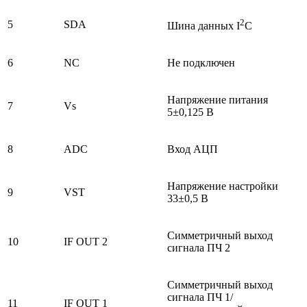
2
5
SDA
Шина данных I
C
6
NC
Не подключен
Напряжение питания
7
Vs
5±0,125 В
8
ADC
Вход АЦП
Напряжение настройки
9
VST
33±0,5 В
Симметричный выход
10
IF OUT 2
сигнала ПЧ 2
Симметричный выход
сигнала ПЧ 1/
11
IF OUT 1