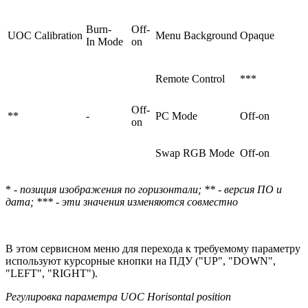
Burn-
Off-
UOC Calibration
Menu Background
Opaque
In Mode
on
Remote Control
***
Off-
**
-
PC Mode
Off-on
on
Swap RGB Mode
Off-on
* -
позиция изображения по горизонтали; ** - версия ПО и
дата; *** - эти значения изменяются совместно
В этом сервисном меню для перехода к требуемому параметру
используют курсорные кнопки на ПДУ ("UP", "DOWN",
"LEFT", "RIGHT").
Регулировка параметра UOC Horisontal position