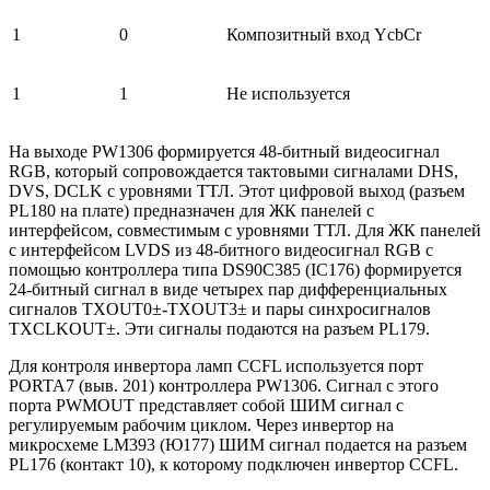
1
0
Композитный вход YcbCr
1
1
Не используется
На выходе PW1306 формируется 48-битный видеосигнал
RGB, который сопровождается тактовыми сигналами DHS,
DVS, DCLK с уровнями ТТЛ. Этот цифровой выход (разъем
PL180 на плате) предназначен для ЖК панелей с
интерфейсом, совместимым с уровнями ТТЛ. Для ЖК панелей
с интерфейсом LVDS из 48-битного видеосигнал RGB с
помощью контроллера типа DS90C385 (IC176) формируется
24-битный сигнал в виде четырех пар дифференциальных
сигналов TXOUT0±-TXOUT3± и пары синхросигналов
TXCLKOUT±. Эти сигналы подаются на разъем PL179.
Для контроля инвертора ламп CCFL используется порт
PORTA7 (выв. 201) контроллера PW1306. Сигнал с этого
порта PWMOUT представляет собой ШИМ сигнал с
регулируемым рабочим циклом. Через инвертор на
микросхеме LM393 (Ю177) ШИМ сигнал подается на разъем
PL176 (контакт 10), к которому подключен инвертор CCFL.