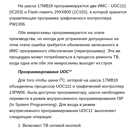
На шасси 17МВ18 программируются две ИМС - UOC111
(IC203) и Flash-память 29XX800 (1С102), в которой хранится
управляющая программа графического контроллера
PW1306.
Обе микросхемы программируются на этапе
производства, но иногда для устранения допущенных на
этом этапе ошибок требуется обновление записанного в
ИМС программного обеспечения (перепрошивка). Эта же
процедура может потребоваться в процессе ремонта ТВ,
когда одна или обе эти микросхемы выходят из строя.
Программирование UOC'"
2
Для того чтобы шина I
C, которой на шасси 17МВ18
объединены процессор UOC111 и графический контроллер
13PW06, была доступна программатору, шасси необходимо
перевести в режим внутрисхемного программирования ISP
(In System Programming). Для входа в режим
внутрисхемного программирования UOC11' выполняют
следующие операции:
1. Включают ТВ сетевой кнопкой.