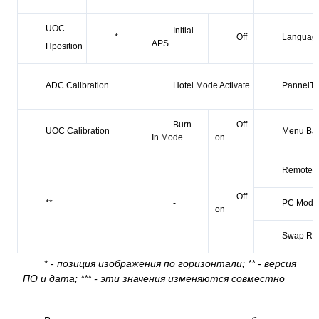
UOC
Initial
*
Off
Languag
APS
Hposition
ADC Calibration
Hotel Mode Activate
PannelTy
Burn-
Off-
UOC Calibration
Menu Ba
In Mode
on
Remote C
Off-
**
-
PC Mode
on
Swap RG
* -
позиция изображения по горизонтали; ** - версия
ПО и дата; *** - эти значения изменяются совместно