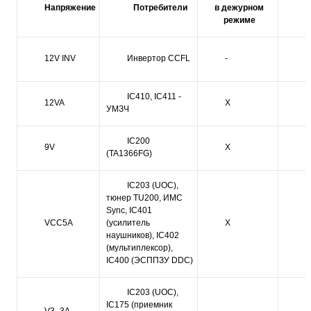
Напряжение
Потребители
в дежурном
В
режиме
12V INV
Инвертор CCFL
-
Х
IC410, IC411 -
12VA
X
-
УМЗЧ
IC200
9V
X
-
(TA1366FG)
IC203 (UOC),
тюнер TU200, ИМС
Sync, IC401
VCC5A
(усилитель
X
-
наушников), IC402
(мультиплексор),
IC400 (ЭСППЗУ DDC)
IC203 (UOC),
IC175 (приемник
V3_3A
-
X