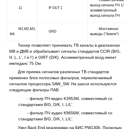
выход сигнала ПЧ 1/
11
IF OUT 1
асимметричный
выход сигнала ПЧ
M1,M2,M3,
Монтажные
GND
M4
выводы ("Земля")
Тюнер позволяет принимать ТВ каналы в диапазонах
МВ и ДМВ и обрабатывает сигналы стандартов CCIR (B/G,
H, L, L', I и I') и OIRT (D/K). Ассимметричный вход имеет
импеданс 75 Ом.
Для приема сигналов различных ТВ стандартов
применен блок полосовых фильтров, переключаемый
сигналом процессора SAW_SW. На шасси используются
следующие фильтры ПАВ:
- фильтр ПЧ видео K3953M, совместимый со
стандартами B/G, D/K, I, L/L'.
- фильтр ПЧ аудио K9656M, совместимый со
стандартами B/G, D/K, I, L/L'.
Узел Back End реализован на БИС PW1306. Поскольку