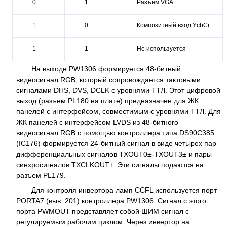
0
1
Разъем VGA
1
0
Композитный вход YcbCr
1
1
Не используется
На выходе PW1306 формируется 48-битный
видеосигнал RGB, который сопровождается тактовыми
сигналами DHS, DVS, DCLK с уровнями ТТЛ. Этот цифровой
выход (разъем PL180 на плате) предназначен для ЖК
панелей с интерфейсом, совместимым с уровнями ТТЛ. Для
ЖК панелей с интерфейсом LVDS из 48-битного
видеосигнал RGB с помощью контроллера типа DS90C385
(IC176) формируется 24-битный сигнал в виде четырех пар
дифференциальных сигналов TXOUT0±-TXOUT3± и пары
синхросигналов TXCLKOUT±. Эти сигналы подаются на
разъем PL179.
Для контроля инвертора ламп CCFL используется порт
PORTA7 (выв. 201) контроллера PW1306. Сигнал с этого
порта PWMOUT представляет собой ШИМ сигнал с
регулируемым рабочим циклом. Через инвертор на