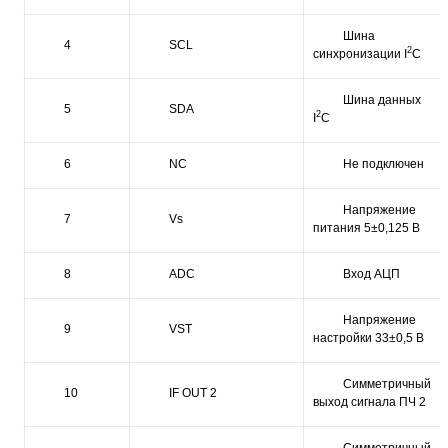
Шина
4
SCL
2
синхронизации I
C
Шина данных
5
SDA
2
I
C
6
NC
Не подключен
Напряжение
7
Vs
питания 5±0,125 В
8
ADC
Вход АЦП
Напряжение
9
VST
настройки 33±0,5 В
Симметричный
10
IF OUT 2
выход сигнала ПЧ 2
Симметричный