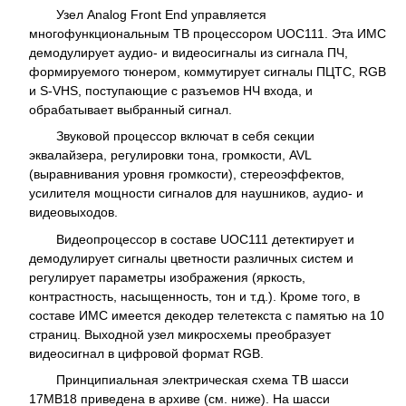
Узел Analog Front End управляется
многофункциональным ТВ процессором UOC111. Эта ИМС
демодулирует аудио- и видеосигналы из сигнала ПЧ,
формируемого тюнером, коммутирует сигналы ПЦТС, RGB
и S-VHS, поступающие с разъемов НЧ входа, и
обрабатывает выбранный сигнал.
Звуковой процессор включат в себя секции
эквалайзера, регулировки тона, громкости, AVL
(выравнивания уровня громкости), стереоэффектов,
усилителя мощности сигналов для наушников, аудио- и
видеовыходов.
Видеопроцессор в составе UOC111 детектирует и
демодулирует сигналы цветности различных систем и
регулирует параметры изображения (яркость,
контрастность, насыщенность, тон и т.д.). Кроме того, в
составе ИМС имеется декодер телетекста с памятью на 10
страниц. Выходной узел микросхемы преобразует
видеосигнал в цифровой формат RGB.
Принципиальная электрическая схема ТВ шасси
17МВ18 приведена в архиве (см. ниже). На шасси