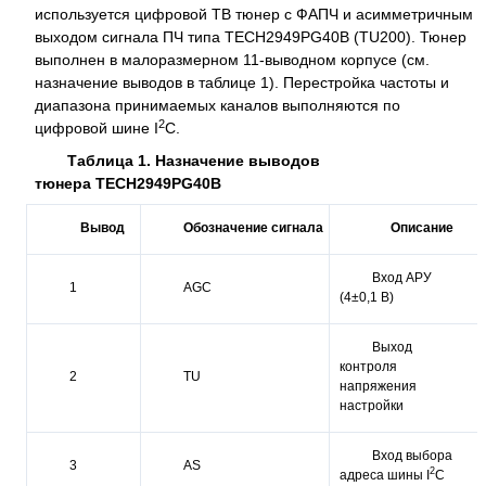
используется цифровой ТВ тюнер с ФАПЧ и асимметричным
выходом сигнала ПЧ типа TECH2949PG40B (TU200). Тюнер
выполнен в малоразмерном 11-выводном корпусе (см.
назначение выводов в таблице 1). Перестройка частоты и
диапазона принимаемых каналов выполняются по
2
цифровой шине I
C.
Таблица 1. Назначение выводов
тюнера TECH2949PG40B
Вывод
Обозначение
сигнала
Описание
Вход АРУ
1
AGC
(4±0,1 В)
Выход
контроля
2
TU
напряжения
настройки
Вход выбора
3
AS
2
адреса шины I
C