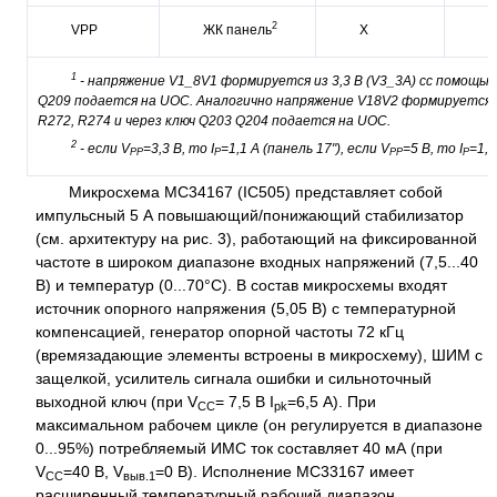
2
VPP
ЖК панель
X
-
1
-
напряжение
V
1_8
V
1
формируется из
3,3
В
(
V
3_3
A
)
c
с помощью
Q
209
подается на
UOC
.
Аналогично напряжение
V
18
V
2
формируется и
R
272,
R
274
и через ключ
Q
203
Q
204
подается на
UOC
.
2
- если
V
=3,3
В, то
I
=1,1
А (панель 17"), если
V
=5
В, то
I
=1,
PP
P
PP
P
Микросхема MC34167 (IC505) представляет собой
импульсный 5 А повышающий/понижающий стабилизатор
(см. архитектуру на рис. 3), работающий на фиксированной
частоте в широком диапазоне входных напряжений (7,5...40
В) и температур (0...70°С). В состав микросхемы входят
источник опорного напряжения (5,05 В) с температурной
компенсацией, генератор опорной частоты 72 кГц
(времязадающие элементы встроены в микросхему), ШИМ с
защелкой, усилитель сигнала ошибки и сильноточный
выходной ключ (при V
= 7,5 В I
=6,5 А). При
CC
pk
максимальном рабочем цикле (он регулируется в диапазоне
0...95%) потребляемый ИМС ток составляет 40 мА (при
V
=40 В, V
=0 В). Исполнение MC33167 имеет
CC
выв.1
расширенный температурный рабочий диапазон