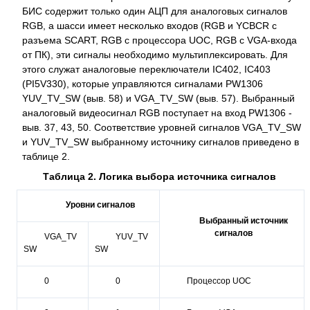
БИС содержит только один АЦП для аналоговых сигналов
RGB, а шасси имеет несколько входов (RGB и YCBCR с
разъема SCART, RGB с процессора UOC, RGB с VGA-входа
от ПК), эти сигналы необходимо мультиплексировать. Для
этого служат аналоговые переключатели IC402, IC403
(PI5V330), которые управляются сигналами PW1306
YUV_TV_SW (выв. 58) и VGA_TV_SW (выв. 57). Выбранный
аналоговый видеосигнал RGB поступает на вход PW1306 -
выв. 37, 43, 50. Соответствие уровней сигналов VGA_TV_SW
и YUV_TV_SW выбранному источнику сигналов приведено в
таблице 2.
Таблица 2. Логика выбора источника сигналов
Уровни сигналов
Выбранный источник
сигналов
VGA_TV
YUV_TV
SW
SW
0
0
Процессор UOC