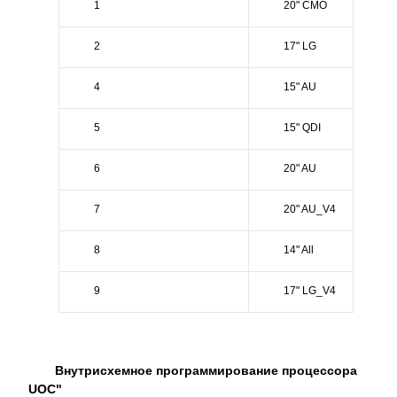
1
20" CMO
2
17" LG
4
15" AU
5
15" QDI
6
20" AU
7
20" AU_V4
8
14" All
9
17" LG_V4
Внутрисхемное программирование процессора
UOC"