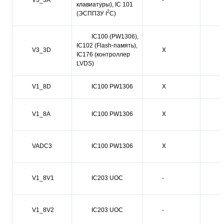
клавиатуры), IC 101
2
(ЭСППЗУ I
C)
IC100 (PW1306),
IC102 (Flash-память),
V3_3D
X
-
IC176 (контроллер
LVDS)
V1_8D
IC100 PW1306
X
-
V1_8A
IC100 PW1306
X
-
VADC3
IC100 PW1306
X
-
V1_8V1
IC203 UOC
-
X
V1_8V2
IC203 UOC
-
X