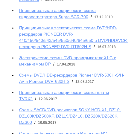
Принципиальная электрическая схема
видеорегистратора Supra SCR-700
/
17.12.2019
Принципиальная электрическая схема DVD/HDD-
рекордеров PIONEER DVR-
440/450/540/543/545/550/640/645/650 и DVD/HDD/VCR-
рекордера PIONEER DVR-RT602H-S
/
16.07.2018
Электрические схемы DVD-проигрывателей LG с
механизмом DP
/
17.04.2018
Схемы DVD/HDD-рекордеров Pioneer DVR-530H-S/H-
AV и Pioneer DVR-630H-S
/
12.08.2017
Принципиальная электрическая схема платы
TVRX2
/
12.06.2017
Схемы SACD/DVD-ресиверов SONY HCD-X1, DZ10,
DZ100K/DZ500KF, DZ119/DZ410, DZ520K/DZ620K,
DZ300
/
10.05.2017
Схемы цифровых видеокамер Panasonic NV-