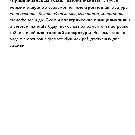
"Принципиальные схемы, service manuals"
- архив
сервис мануалов
современной
электронной
аппаратуры:
телевизоров
,
бытовой техники
,
магнитол
,
мониторов
,
телефонов
и др.
Схемы электрические принципиальные
и
service manuals
будут полезны при ремонте и настройке
той или иной
электронной аппаратуры
. Все выложено в
виде zip-архивов в фомате djvu или pdf, доступных для
закачки.