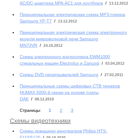
AC/DC-адаптера NPA-AC1 для ноутбуков
/
13.12.2012
Принципиальная электрическая схема МРЗ-плеера
Samsung YP-T7
/
13.12.2012
Принципиальная электрическая схема электронного
модуля микроволновой печи Samsung
MN73VR
/
24.10.2012
Схема электронного контроллера EWM1000
стиральных машин Electrolux и Zanussi
/
03.04.2012
Схемы DVD-проигрывателей Samsung
/
27.02.2011
Принципиальные схемы цифровых СТВ тюнеров
НUМАХ 5000-й серии на основе платы
OAK
/
08.12.2010
Страницы:
1
2
3
Схемы видеотехники
Схемы домашних кинотеатров Philips HTS-
5110/5120
/
05.10.2020