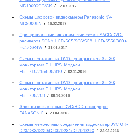
MD10000GC/GK
/
12.03.2017
Схемы цифровой видеокамеры Panasonic NV-
MD9000EN
/
16.02.2017
Принципиальные электрические схемы SACD/DVD-
ресиверов SONY HCD-SC5/SC6/SC8, HCD-S550/880 и
HCD-SR4W
/
31.01.2017
Схемы портативных DVD-проигрывателей с ЖК
мониторами PHILIPS. Модели
РЕТ-710/715/805/810
/
02.11.2016
Схемы портативных DVD-проигрывателей с ЖК
мониторами PHILIPS. Модели
РЕТ-705/708
/
09.10.2016
Электрические схемы DVD/HDD-рекордеров
PANASONIC
/
23.04.2016
Схемы межблочных соединений видеокамер JVC GR-
D23/D33/D220/D230/D231/D270/D290
/
23.03.2016