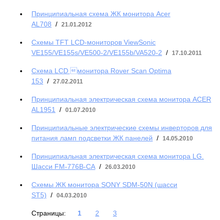
Принципиальная схема ЖК монитора Acer
AL708
/
21.01.2012
Схемы TFT LCD-мониторов ViewSonic
VE155/VE155s/VE500-2/VE155b/VA520-2
/
17.10.2011
Cхема LCD монитора Rover Scan Optima
153
/
27.02.2011
Принципиальная электрическая схема монитора ACER
AL1951
/
01.07.2010
Принципиальные электрические схемы инверторов для
питания ламп подсветки ЖК панелей
/
14.05.2010
Принципиальная электрическая схема монитора LG.
Шасси FM-776B-CA
/
26.03.2010
Схемы ЖК монитора SONY SDM-50N (шасси
ST5)
/
04.03.2010
Страницы:
1
2
3