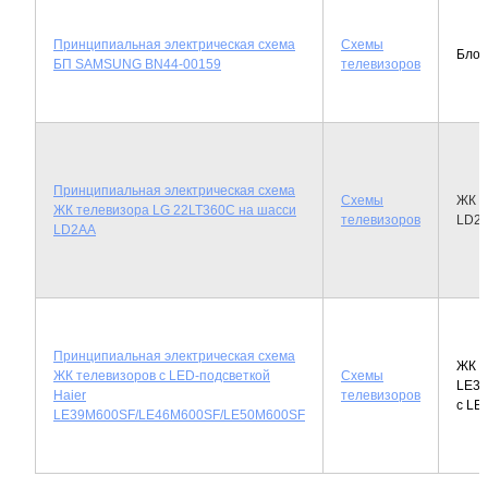
Принципиальная электрическая схема
Схемы
Блок
БП SAMSUNG BN44-00159
телевизоров
Принципиальная электрическая схема
Схемы
ЖК т
ЖК телевизора LG 22LT360C на шасси
телевизоров
LD2
LD2AA
Принципиальная электрическая схема
ЖК т
ЖК телевизоров с LED-подсветкой
Схемы
LE39
Haier
телевизоров
с LE
LE39M600SF/LE46M600SF/LE50M600SF