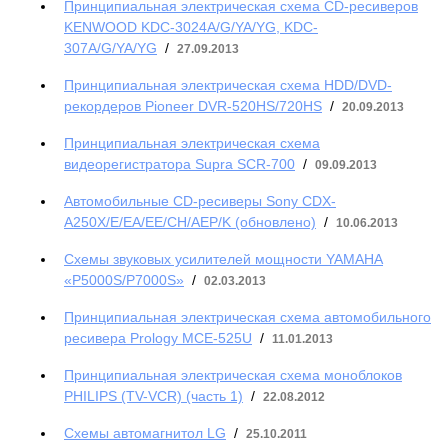
Принципиальная электрическая схема CD-ресиверов
KENWOOD KDC-3024A/G/YA/YG, KDC-
307A/G/YA/YG
/
27.09.2013
Принципиальная электрическая схема HDD/DVD-
рекордеров Pioneer DVR-520HS/720HS
/
20.09.2013
Принципиальная электрическая схема
видеорегистратора Supra SCR-700
/
09.09.2013
Автомобильные CD-ресиверы Sony CDX-
A250X/E/EA/EE/CH/AEP/K (обновлено)
/
10.06.2013
Схемы звуковых усилителей мощности YAMAHA
«P5000S/P7000S»
/
02.03.2013
Принципиальная электрическая схема автомобильного
ресивера Prology MCE-525U
/
11.01.2013
Принципиальная электрическая схема моноблоков
PHILIPS (TV-VCR) (часть 1)
/
22.08.2012
Схемы автомагнитол LG
/
25.10.2011