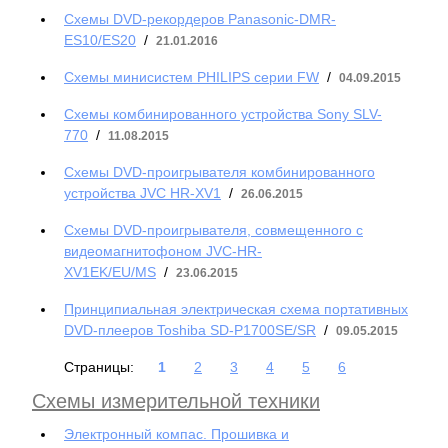
Схемы DVD-рекордеров Panasonic-DMR-
ES10/ES20
/
21.01.2016
Схемы минисистем PHILIPS серии FW
/
04.09.2015
Схемы комбинированного устройства Sony SLV-
770
/
11.08.2015
Схемы DVD-проигрывателя комбинированного
устройства JVC HR-XV1
/
26.06.2015
Схемы DVD-проигрывателя, совмещенного с
видеомагнитофоном JVC-HR-
XV1EK/EU/MS
/
23.06.2015
Принципиальная электрическая схема портативных
DVD-плееров Toshiba SD-P1700SE/SR
/
09.05.2015
Страницы:
1
2
3
4
5
6
Схемы измерительной техники
Электронный компас. Прошивка и