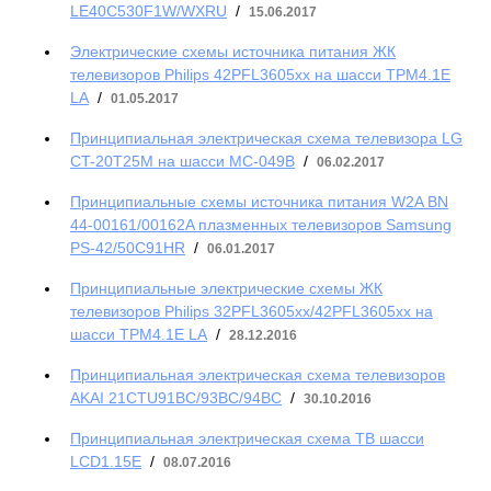
LE40C530F1W/WXRU
/
15.06.2017
Электрические схемы источника питания ЖК
телевизоров Philips 42PFL3605xx на шасси TPM4.1E
LA
/
01.05.2017
Принципиальная электрическая схема телевизора LG
CT-20T25M на шасси MC-049B
/
06.02.2017
Принципиальные схемы источника питания W2A BN
44-00161/00162A плазменных телевизоров Samsung
PS-42/50C91HR
/
06.01.2017
Принципиальные электрические схемы ЖК
телевизоров Philips 32PFL3605xx/42PFL3605xx на
шасси TPM4.1E LA
/
28.12.2016
Принципиальная электрическая схема телевизоров
AKAI 21CTU91BC/93BC/94BC
/
30.10.2016
Принципиальная электрическая схема ТВ шасси
LCD1.15E
/
08.07.2016