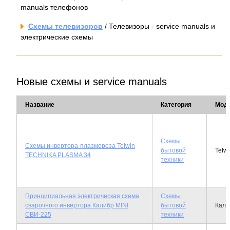
manuals телефонов
Схемы телевизоров
/ Телевизоры - service manuals и
электрические схемы
Новые схемы и service manuals
Название
Категория
Мод
Схемы
Cхемы инвертора-плазмореза Telwin
бытовой
Telw
TECHNIKA PLASMA 34
техники
Принципиальная электрическая схема
Схемы
сварочного инвертора Калибр MINI
бытовой
Кали
СВИ-225
техники