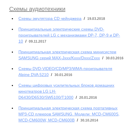
Схемы аудиотехники
Схемы эмулятора CD чейнджера
/
19.03.2018
Принципиальные электрические схемы DVD-
проигрывателей LG с механизмами DP-7, DP-9 и DP-
10
/
09.11.2017
Принципиальная электрическая схема минисистем
SAMSUNG серий MAX-Jxxx/Kxxx/Dxxx/Zxxx
/
30.03.2016
Схемы DVD-VIDEO/CD/MP3/WMA-проигрывателя
Alpine DVA 5210
/
30.01.2016
Схемы цифровых усилительных блоков домашних
кинотеатров LG LH-
D6430/D6530/SW5100/T1000
/
20.01.2016
Принципиальная электрическая схема портативных
MP3-CD плееров SAMSUNG. Модели: MCD-CM600S,
MCD-CM600W, MCD-CM600B
/
30.10.2014