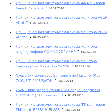
Принципиальная электрическая схема ЖК мониторов
Benq FP 757/767
/
30.01.2016
Принципиальная электрическая схема монитора ACER
AL1917
/
20.12.2015
Принципиальная электрическая схема монитора ACER
AL1951
/
09.05.2015
Принципиальная электрическая схема монитора
видеодомофона COMMAX DPV 4HP
/
10.11.2014
Принципиальная электрическая схема монитора
Samsung SyncMaster 172N/192N
/
10.11.2014
Схемы ЖК мониторов Samsung SyncMaster 540N/B,
740N/B/T, 940B/Be/T/N
/
28.10.2014
Схемы инвертора питания CCFL задней подсветки
GH331A(P1) ЖК панелей LG
/
04.03.2013
Принципиальная электрическая схема ЖК мониторов
Philips 191E2SB/191EL2SB
/
03.02.2013