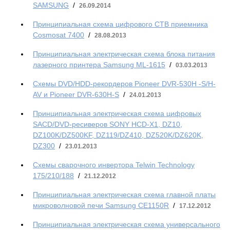
SAMSUNG
/
26.09.2014
Принципиальная схема цифрового СТВ приемника
Cosmosat 7400
/
28.08.2013
Принципиальная электрическая схема блока питания
лазерного принтера Samsung ML-1615
/
03.03.2013
Схемы DVD/HDD-рекордеров Pioneer DVR-530H -S/H-
AV и Pioneer DVR-630H-S
/
24.01.2013
Принципиальная электрическая схема цифровых
SACD/DVD-ресиверов SONY HCD-X1, DZ10,
DZ100K/DZ500KF, DZ119/DZ410, DZ520K/DZ620K,
DZ300
/
23.01.2013
Схемы сварочного инвертора Telwin Technology
175/210/188
/
21.12.2012
Принципиальная электрическая схема главной платы
микроволновой печи Samsung СЕ1150R
/
17.12.2012
Принципиальная электрическая схема универсального