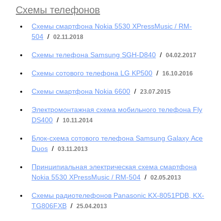
Схемы телефонов
Cхемы смартфона Nokia 5530 XPressMusic / RM-
504
/
02.11.2018
Схемы телефона Samsung SGH-D840
/
04.02.2017
Схемы сотового телефона LG KP500
/
16.10.2016
Cхемы смартфона Nokia 6600
/
23.07.2015
Электромонтажная схема мобильного телефона Fly
DS400
/
10.11.2014
Блок-схема сотового телефона Samsung Galaxy Асе
Duos
/
03.11.2013
Принципиальная электрическая схема смартфона
Nokia 5530 XPressMusic / RM-504
/
02.05.2013
Схемы радиотелефонов Panasonic KX-8051PDB, KX-
TG806FXB
/
25.04.2013