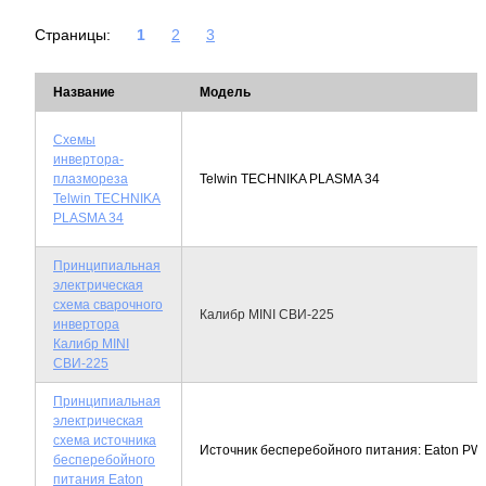
Страницы:
1
2
3
Название
Модель
Cхемы
инвертора-
плазмореза
Telwin TECHNIKA PLASMA 34
Telwin TECHNIKA
PLASMA 34
Принципиальная
электрическая
схема сварочного
Калибр MINI СВИ-225
инвертора
Калибр MINI
СВИ-225
Принципиальная
электрическая
схема источника
Источник бесперебойного питания: Eaton PW
бесперебойного
питания Eaton