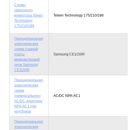
Схемы
сварочного
инвертора Telwin
Telwin Technology 175/210/188
Technology
175/210/188
Принципиальная
электрическая
схема главной
платы
Samsung СЕ1150R
микроволновой
печи Samsung
СЕ1150R
Принципиальная
электрическая
схема
универсального
AC/DC NPA-AC1
AC/DC-адаптера
NPA-AC1 для
ноутбуков
Принципиальная
электрическая