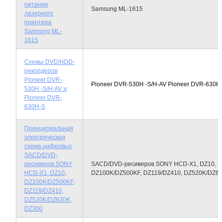
питания
Samsung ML-1615
лазерного
принтера
Samsung ML-
1615
Схемы DVD/HDD-
рекордеров
Pioneer DVR-
Pioneer DVR-530H -S/H-AV Pioneer DVR-630H
530H -S/H-AV и
Pioneer DVR-
630H-S
Принципиальная
электрическая
схема цифровых
SACD/DVD-
ресиверов SONY
SACD/DVD-ресиверов SONY HCD-X1, DZ10,
HCD-X1, DZ10,
DZ100K/DZ500KF, DZ119/DZ410, DZ520K/DZ62
DZ100K/DZ500KF,
DZ119/DZ410,
DZ520K/DZ620K,
DZ300