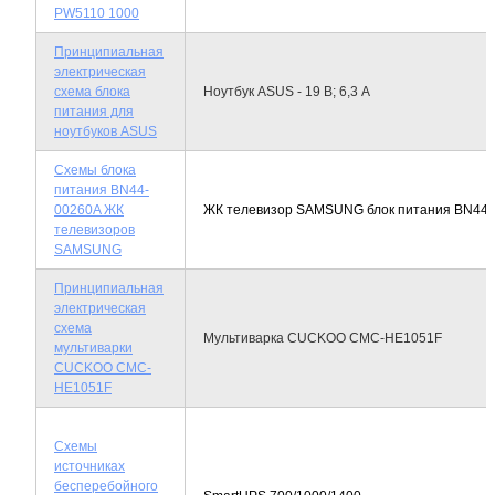
PW5110 1000
Принципиальная
электрическая
схема блока
Ноутбук ASUS - 19 В; 6,3 А
питания для
ноутбуков ASUS
Схемы блока
питания BN44-
00260A ЖК
ЖК телевизор SAMSUNG блок питания BN44
телевизоров
SAMSUNG
Принципиальная
электрическая
схема
Мультиварка CUCKOO CMC-HE1051F
мультиварки
CUCKOO CMC-
HE1051F
Схемы
источниках
бесперебойного