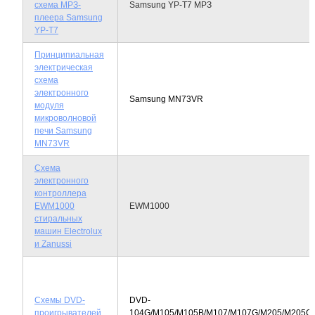
схема МРЗ-
Samsung YP-T7 МРЗ
плеера Samsung
YP-T7
Принципиальная
электрическая
схема
электронного
Samsung MN73VR
модуля
микроволновой
печи Samsung
MN73VR
Схема
электронного
контроллера
EWM1000
EWM1000
стиральных
машин Electrolux
и Zanussi
Схемы DVD-
DVD-
проигрывателей
104G/M105/M105B/M107/M107G/M205/M205G/