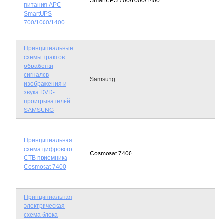
SmartUPS 700/1000/1400
питания APC
SmartUPS
700/1000/1400
Принципиальные
схемы трактов
обработки
сигналов
Samsung
изображения и
звука DVD-
проигрывателей
SAMSUNG
Принципиальная
схема цифрового
Cosmosat 7400
СТВ приемника
Cosmosat 7400
Принципиальная
электрическая
схема блока