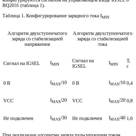
ВQ2031 (таблица 1).
Таблица 1. Конфигурирование зарядного тока I
MIN
Алгоритм двухступенчатого
Алгоритм двухступенчатого
заряда со стабилизацией
заряда со стабилизацией
напряжения
тока
Сигнал на
Т,
I
I
Сигнал на IGSEL
MIN
MIN
IGSEL
с
I
/10
I
/10
0 В
0 В
0,4
MAX
MAX
I
/20
I
/20
VСС
VСС
0,8
MAX
MAX
I
/30
I
/40
Не подключен
Не подключен
1,6
MAX
MAX
При реализации алгоритма заряда пульсирующим током