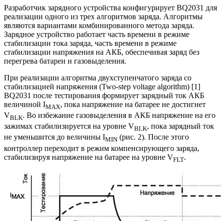
Разработчик зарядного устройства конфигурирует ВQ2031 для
реализации одного из трех алгоритмов заряда. Алгоритмы
являются вариантами комбинированного метода заряда.
Зарядное устройство работает часть времени в режиме
стабилизации тока заряда, часть времени в режиме
стабилизации напряжения на АКБ, обеспечивая заряд без
перегрева батареи и газовыделения.
При реализации алгоритма двухступенчатого заряда со
стабилизацией напряжения (Two-step voltage algorithm) [1]
ВQ2031 после тестирования формирует зарядный ток АКБ
величиной I
, пока напряжение на батарее не достигнет
MAX
V
. Во избежание газовыделения в АКБ напряжение на его
BLK
зажимах стабилизируется на уровне V
, пока зарядный ток
BLK
не уменьшится до величины I
(рис. 2). После этого
MIN
контроллер переходит в режим компенсирующего заряда,
стабилизируя напряжение на батарее на уровне V
.
FLT