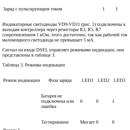
Заряд с пульсирующим током
1
1
Индикаторные светодиоды VD9-VD11 (рис. 1) подключены к
выходам контроллера через резисторы R3, R5, R7
сопротивлением 1 кОм, этого достаточно, так как рабочий ток
маломощного светодиода не превышает 5 мА.
Сигнал на входе DSEL управляет режимами индикации, они
представлены в таблице 3.
Таблица 3. Режимы индикации
Режим индикации
Фаза заряда
LED1
LED2
LED3
Батарея не
подключена или
0
0
1
ошибка
Тестирование
Мигает
0
0