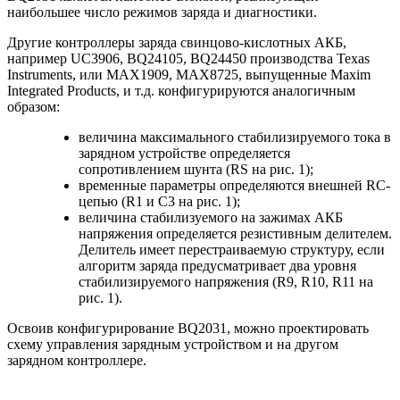
наибольшее число режимов заряда и диагностики.
Другие контроллеры заряда свинцово-кислотных АКБ,
например UC3906, BQ24105, BQ24450 производства Texas
Instruments, или MAX1909, MAX8725, выпущенные Maxim
Integrated Products, и т.д. конфигурируются аналогичным
образом:
величина максимального стабилизируемого тока в
зарядном устройстве определяется
сопротивлением шунта (RS на рис. 1);
временные параметры определяются внешней RC-
цепью (R1 и С3 на рис. 1);
величина стабилизуемого на зажимах АКБ
напряжения определяется резистивным делителем.
Делитель имеет перестраиваемую структуру, если
алгоритм заряда предусматривает два уровня
стабилизируемого напряжения (R9, R10, R11 на
рис. 1).
Освоив конфигурирование ВQ2031, можно проектировать
схему управления зарядным устройством и на другом
зарядном контроллере.