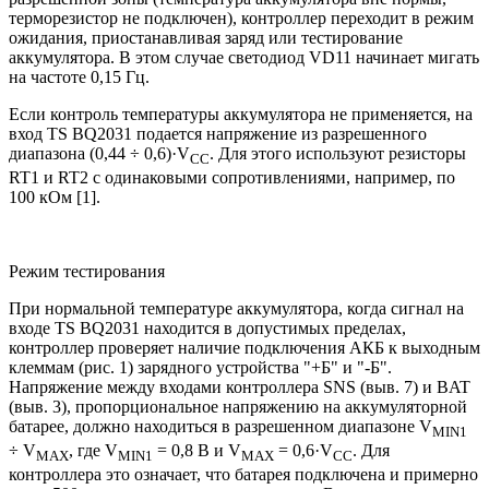
терморезистор не подключен), контроллер переходит в режим
ожидания, приостанавливая заряд или тестирование
аккумулятора. В этом случае светодиод VD11 начинает мигать
на частоте 0,15 Гц.
Если контроль температуры аккумулятора не применяется, на
вход TS BQ2031 подается напряжение из разрешенного
диапазона (0,44 ÷ 0,6)·V
. Для этого используют резисторы
CC
RT1 и RT2 с одинаковыми сопротивлениями, например, по
100 кОм [1].
Режим тестирования
При нормальной температуре аккумулятора, когда сигнал на
входе TS BQ2031 находится в допустимых пределах,
контроллер проверяет наличие подключения АКБ к выходным
клеммам (рис. 1) зарядного устройства "+Б" и "-Б".
Напряжение между входами контроллера SNS (выв. 7) и BAT
(выв. 3), пропорциональное напряжению на аккумуляторной
батарее, должно находиться в разрешенном диапазоне V
MIN1
÷ V
, где V
= 0,8 В и V
= 0,6·V
. Для
MAX
MIN1
MAX
CC
контроллера это означает, что батарея подключена и примерно