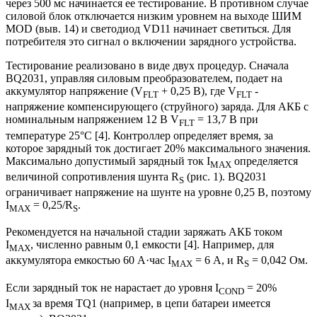
через 500 мс начинается ее тестирование. В противном случае
силовой блок отключается низким уровнем на выходе ШИМ
MOD (выв. 14) и светодиод VD11 начинает светиться. Для
потребителя это сигнал о включении зарядного устройства.
Тестирование реализовано в виде двух процедур. Сначала
BQ2031, управляя силовым преобразователем, подает на
аккумулятор напряжение (V
+ 0,25 B), где V
-
FLT
FLT
напряжение компенсирующего (струйного) заряда. Для АКБ с
номинальным напряжением 12 В V
= 13,7 В при
FLT
температуре 25°С [4]. Контроллер определяет время, за
которое зарядный ток достигает 20% максимального значения.
Максимально допустимый зарядный ток I
определяется
MAX
величиной сопротивления шунта R
(рис. 1). BQ2031
S
ограничивает напряжение на шунте на уровне 0,25 В, поэтому
I
= 0,25/R
.
MAX
S
Рекомендуется на начальной стадии заряжать АКБ током
I
, численно равным 0,1 емкости [4]. Например, для
MAX
аккумулятора емкостью 60 А·час I
= 6 А, и R
= 0,042 Ом.
MAX
S
Если зарядный ток не нарастает до уровня I
= 20%
COND
I
за время TQ1 (например, в цепи батареи имеется
MAX