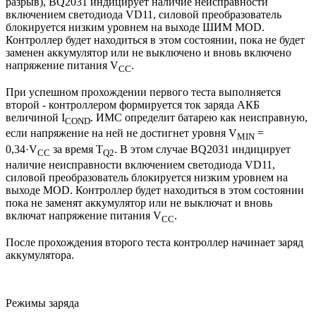
разрыв), BQ2031 индицирует наличие неисправности
включением светодиода VD11, силовой преобразователь
блокируется низким уровнем на выходе ШИМ MOD.
Контроллер будет находиться в этом состоянии, пока не будет
заменен аккумулятор или не выключено и вновь включено
напряжение питания V
.
CC
При успешном прохождении первого теста выполняется
второй - контроллером формируется ток заряда АКБ
величиной I
. ИМС определит батарею как неисправную,
COND
если напряжение на ней не достигнет уровня V
=
MIN
0,34·V
за время T
. В этом случае BQ2031 индицирует
CC
Q2
наличие неисправности включением светодиода VD11,
силовой преобразователь блокируется низким уровнем на
выходе MOD. Контроллер будет находиться в этом состоянии
пока не заменят аккумулятор или не выключат и вновь
включат напряжение питания V
.
CC
После прохождения второго теста контроллер начинает заряд
аккумулятора.
Режимы заряда