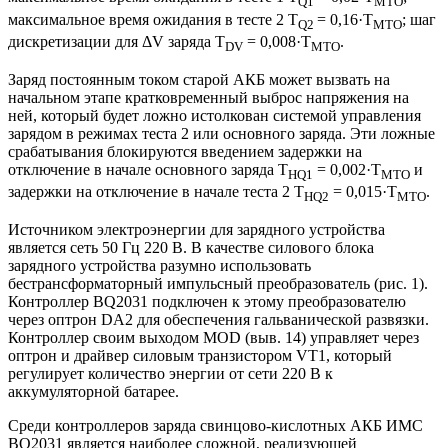
Q1
MTO
максимальное время ожидания в тесте 2 T
= 0,16·T
; шаг
Q2
MTO
дискретизации для ΔV заряда T
= 0,008·T
.
D
V
MTO
Заряд постоянным током старой АКБ может вызвать на
начальном этапе кратковременный выброс напряжения на
ней, который будет ложно истолкован системой управления
зарядом в режимах теста 2 или основного заряда. Эти ложные
срабатывания блокируются введением задержки на
отключение в начале основного заряда T
= 0,002·T
и
HQ1
MTO
задержки на отключение в начале теста 2 T
= 0,015·T
.
HQ2
MTO
Источником электроэнергии для зарядного устройства
является сеть 50 Гц 220 В. В качестве силового блока
зарядного устройства разумно использовать
бестрансформаторный импульсный преобразователь (рис. 1).
Контроллер BQ2031 подключен к этому преобразователю
через оптрон DA2 для обеспечения гальванической развязки.
Контроллер своим выходом MOD (выв. 14) управляет через
оптрон и драйвер силовым транзистором VT1, который
регулирует количество энергии от сети 220 В к
аккумуляторной батарее.
Среди контроллеров заряда свинцово-кислотных АКБ ИМС
ВQ2031 является наиболее сложной, реализующей