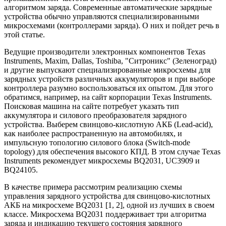
алгоритмом заряда. Современные автоматические зарядные
устройства обычно управляются специализированными
микросхемами (контроллерами заряда). О них и пойдет речь в
этой статье.
Ведущие производители электронных компонентов Texas
Instruments, Maxim, Dallas, Toshiba, "Ситроникс" (Зеленоград)
и другие выпускают специализированные микросхемы для
зарядных устройств различных аккумуляторов и при выборе
контроллера разумно воспользоваться их опытом. Для этого
обратимся, например, на сайт корпорации Texas Instruments.
Поисковая машина на сайте потребует указать тип
аккумулятора и силового преобразователя зарядного
устройства. Выберем свинцово-кислотную АКБ (Lead-acid),
как наиболее распространенную на автомобилях, и
импульсную топологию силового блока (Switch-mode
topology) для обеспечения высокого КПД. В этом случае Texas
Instruments рекомендует микросхемы BQ2031, UC3909 и
BQ24105.
В качестве примера рассмотрим реализацию схемы
управления зарядного устройства для свинцово-кислотных
АКБ на микросхеме BQ2031 [1, 2], одной из лучших в своем
классе. Микросхема BQ2031 поддерживает три алгоритма
заряда и индикацию текущего состояния зарядного