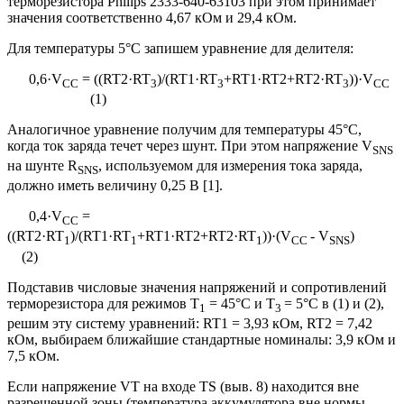
терморезистора Philips 2333-640-63103 при этом принимает
значения соответственно 4,67 кОм и 29,4 кОм.
Для температуры 5°С запишем уравнение для делителя:
0,6·V
= ((RT2·RT
)/(RT1·RT
+RT1·RT2+RT2·RT
))·V
CC
3
3
3
CC
(1)
Аналогичное уравнение получим для температуры 45°С,
когда ток заряда течет через шунт. При этом напряжение V
SNS
на шунте R
, используемом для измерения тока заряда,
SNS
должно иметь величину 0,25 В [1].
0,4·V
=
CC
((RT2·RT
)/(RT1·RT
+RT1·RT2+RT2·RT
))·(V
- V
)
1
1
1
CC
SNS
(2)
Подставив числовые значения напряжений и сопротивлений
терморезистора для режимов Т
= 45°С и Т
= 5°С в (1) и (2),
1
3
решим эту систему уравнений: RT1 = 3,93 кОм, RT2 = 7,42
кОм, выбираем ближайшие стандартные номиналы: 3,9 кОм и
7,5 кОм.
Если напряжение VT на входе TS (выв. 8) находится вне
разрешенной зоны (температура аккумулятора вне нормы,