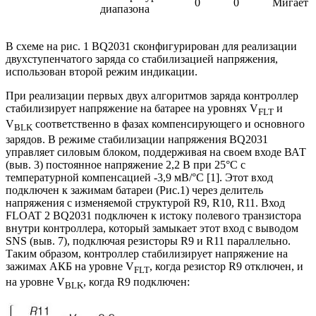
0
0
Мигает
диапазона
В схеме на рис. 1 ВQ2031 сконфигурирован для реализации
двухступенчатого заряда со стабилизацией напряжения,
использован второй режим индикации.
При реализации первых двух алгоритмов заряда контроллер
стабилизирует напряжение на батарее на уровнях V
и
FLT
V
соответственно в фазах компенсирующего и основного
BLK
зарядов. В режиме стабилизации напряжения ВQ2031
управляет силовым блоком, поддерживая на своем входе ВАТ
(выв. 3) постоянное напряжение 2,2 В при 25°С с
температурной компенсацией -3,9 мВ/°С [1]. Этот вход
подключен к зажимам батареи (Рис.1) через делитель
напряжения с изменяемой структурой R9, R10, R11. Вход
FLOAT 2 ВQ2031 подключен к истоку полевого транзистора
внутри контроллера, который замыкает этот вход с выводом
SNS (выв. 7), подключая резисторы R9 и R11 параллельно.
Таким образом, контроллер стабилизирует напряжение на
зажимах АКБ на уровне V
, когда резистор R9 отключен, и
FLT
на уровне V
, когда R9 подключен:
BLK