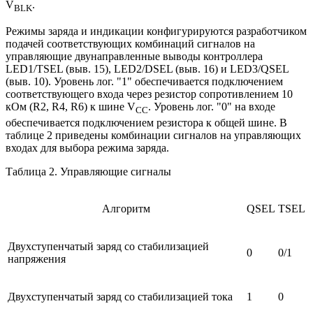
V
.
BLK
Режимы заряда и индикации конфигурируются разработчиком
подачей соответствующих комбинаций сигналов на
управляющие двунаправленные выводы контроллера
LED1/TSEL (выв. 15), LED2/DSEL (выв. 16) и LED3/QSEL
(выв. 10). Уровень лог. "1" обеспечивается подключением
соответствующего входа через резистор сопротивлением 10
кОм (R2, R4, R6) к шине V
. Уровень лог. "0" на входе
СС
обеспечивается подключением резистора к общей шине. В
таблице 2 приведены комбинации сигналов на управляющих
входах для выбора режима заряда.
Таблица 2. Управляющие сигналы
Алгоритм
QSEL
TSEL
Двухступенчатый заряд со стабилизацией
0
0/1
напряжения
Двухступенчатый заряд со стабилизацией тока
1
0