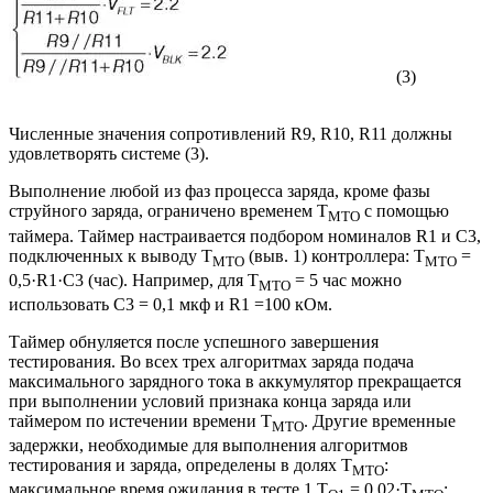
(3)
Численные значения сопротивлений R9, R10, R11 должны
удовлетворять системе (3).
Выполнение любой из фаз процесса заряда, кроме фазы
струйного заряда, ограничено временем T
с помощью
MTO
таймера. Таймер настраивается подбором номиналов R1 и С3,
подключенных к выводу Т
(выв. 1) контроллера: T
=
МТО
MTO
0,5·R1·C3 (час). Например, для T
= 5 час можно
MTO
использовать С3 = 0,1 мкф и R1 =100 кОм.
Таймер обнуляется после успешного завершения
тестирования. Во всех трех алгоритмах заряда подача
максимального зарядного тока в аккумулятор прекращается
при выполнении условий признака конца заряда или
таймером по истечении времени T
. Другие временные
MTO
задержки, необходимые для выполнения алгоритмов
тестирования и заряда, определены в долях T
:
MTO
максимальное время ожидания в тесте 1 T
= 0,02·T
;