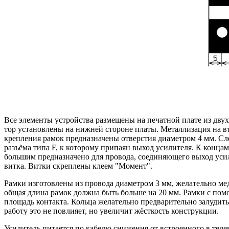
Все элементы устройства размещены на печатной плате из двухс
тор установлены на нижней стороне платы. Металлизация на вт
крепления рамок предназначены отверстия диаметром 4 мм. Слев
разъёма типа F, к которому припаян выход усилителя. К конца
большим предназначено для провода, соединяющего выход уси
витка. Витки скреплены клеем "Момент".
Рамки изготовлены из провода диаметром 3 мм, желательно ме
общая длина рамок должна быть больше на 20 мм. Рамки с пом
площадь контакта. Кольца желательно предварительно залудить
работу это не повлияет, но увеличит жёсткость конструкции.
Усилитель питается по кабелю снижения от встроенного в тел