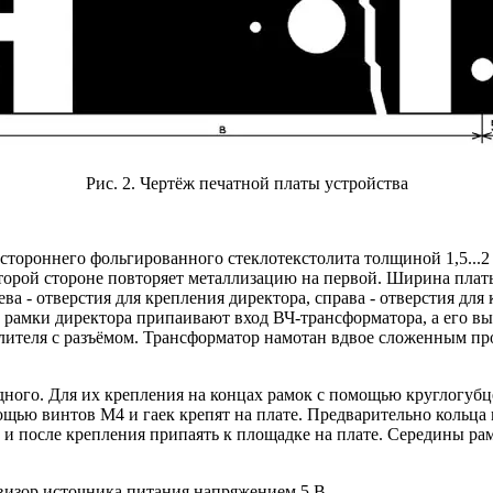
Рис. 2. Чертёж печатной платы устройства
тороннего фольгированного стеклотекстолита толщиной 1,5...2 м
орой стороне повторяет металлизацию на первой. Ширина платы 
а - отверстия для крепления директора, справа - отверстия для
м рамки директора припаивают вход ВЧ-трансформатора, а его вых
лителя с разъёмом. Трансформатор намотан вдвое сложенным про
дного. Для их крепления на концах рамок с помощью круглогубц
ощью винтов М4 и гаек крепят на плате. Предварительно кольц
 и после крепления припаять к площадке на плате. Середины рам
евизор источника питания напряжением 5 В.