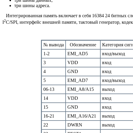
три шины данных;
три шины адреса.
Интегрированная память включает в себя 16384 24 битных сл
2
I
C/SPI, интерфейс внешней памяти, тактовый генератор, кодек 
№ вывода
Обозначение
Категория сиг
1-2
EMI_AD5
вход/выход
3
VDD
вход
4
GND
вход
5
EMI_AD7
вход/выход
06-13
EMI_A8/A15
выход
14
VDD
вход
15
GND
вход
16-21
EMI_A16/A21
выход
22
DWRN
выход