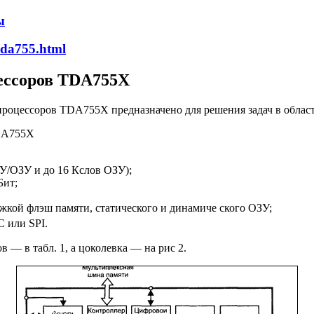
ы
tda755.html
ессоров TDA755X
ессоров TDA755X предназначено для решения задач в области 
TDA755X
У/ОЗУ и до 16 Кслов ОЗУ);
Бит;
жкой флэш памяти, статического и динамиче ского ОЗУ;
C или SPI.
 — в табл. 1, а цоколевка — на рис 2.