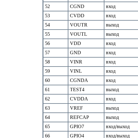
52
CGND
вход
53
CVDD
вход
54
VOUTR
выход
55
VOUTL
выход
56
VDD
вход
57
GND
вход
58
VINR
вход
59
VINL
вход
60
CGNDA
вход
61
TEST4
выход
62
CVDDA
вход
63
VREF
выход
64
REFCAP
выход
65
GPIO7
вход/выход
66
GPIO4
вход/выход