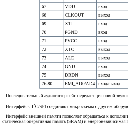
67
VDD
вход
68
CLKOUT
выход
69
XTI
вход
70
PGND
вход
71
PVCC
вход
72
XTO
выход
73
ALE
выход
74
GND
вход
75
DRDN
выход
76-80
EMI_AD0/AD4
вход/выход
Последовательный аудиоинтерфейс передает цифровой звуков
2
Интерфейсы I
C/SPI соединяют микросхемы с другим оборуд
Интерфейс внешней памяти позволяет обращаться к дополнит
статическая оперативная память (SRAM) и энергонезависимая 