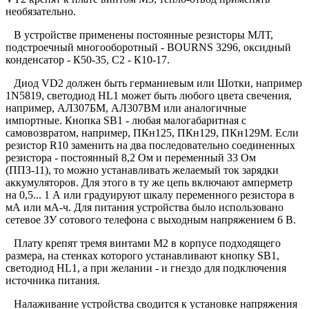
необязательно.
В устройстве применены постоянные резисторы МЛТ,
подстроечный многооборотный - BOURNS 3296, оксидный
конденсатор - К50-35, С2 - К10-17.
Диод VD2 должен быть германиевым или Шотки, например
1N5819, светодиод HL1 может быть любого цвета свечения,
например, АЛ307БМ, АЛ307ВМ или аналогичные
импортные. Кнопка SB1 - любая малогабаритная с
самовозвратом, например, ПКн125, ПКн129, ПКн129М. Если
резистор R10 заменить на два последовательно соединенных
резистора - постоянный 8,2 Ом и переменный 33 Ом
(ППЗ-11), то можно устанавливать желаемый ток зарядки
аккумуляторов. Для этого в ту же цепь включают амперметр
на 0,5... 1 А или градуируют шкалу переменного резистора в
мА или мА-ч. Для питания устройства было использовано
сетевое ЗУ сотового телефона с выходным напряжением 6 В.
Плату крепят тремя винтами М2 в корпусе подходящего
размера, на стенках которого устанавливают кнопку SB1,
светодиод HL1, а при желании - и гнездо для подключения
источника питания.
Налаживание устройства сводится к установке напряжения