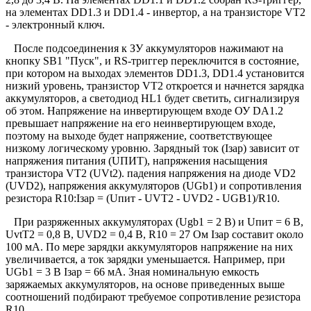
на элементах DD1.3 и DD1.4 - инвертор, а на транзисторе VT2
- электронный ключ.
После подсоединения к ЗУ аккумуляторов нажимают на
кнопку SB1 "Пуск", и RS-триггер переключится в состояние,
при котором на выходах элементов DD1.3, DD1.4 установится
низкий уровень, транзистор VT2 откроется и начнется зарядка
аккумуляторов, а светодиод HL1 будет светить, сигнализируя
об этом. Напряжение на инвертирующем входе ОУ DA1.2
превышает напряжение на его неинвертирующем входе,
поэтому на выходе будет напряжение, соответствующее
низкому логическому уровню. Зарядный ток (Iзар) зависит от
напряжения питания (UПИТ), напряжения насыщения
транзистора VT2 (UVt2). падения напряжения на диоде VD2
(UVD2), напряжения аккумуляторов (UGb1) и сопротивления
резистора R10:Iзар = (Uпит - UVT2 - UVD2 - UGB1)/R10.
При разряженных аккумуляторах (Ugb1 = 2 В) и Uпит = 6 В,
UvtТ2 = 0,8 В, UVD2 = 0,4 В, R10 = 27 Ом Iзар составит около
100 мА. По мере зарядки аккумуляторов напряжение на них
увеличивается, а ток зарядки уменьшается. Например, при
UGb1 = 3 В Iзар = 66 мА. Зная номинальную емкость
заряжаемых аккумуляторов, на основе приведенных выше
соотношений подбирают требуемое сопротивление резистора
R10.