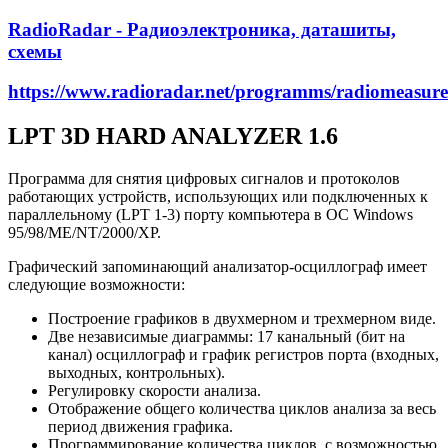
RadioRadar - Радиоэлектроника, даташиты,
схемы
https://www.radioradar.net/programms/radiomeasure
LPT 3D HARD ANALYZER 1.6
Программа для снятия цифровых сигналов и протоколов
работающих устройств, использующих или подключенных к
параллельному (LPT 1-3) порту компьютера в ОС Windows
95/98/ME/NT/2000/XP.
Графический запоминающий анализатор-осциллограф имеет
следующие возможности:
Построение графиков в двухмерном и трехмерном виде.
Две независимые диаграммы: 17 канальный (бит на
канал) осциллограф и график регистров порта (входных,
выходных, контрольных).
Регулировку скорости анализа.
Отображение общего количества циклов анализа за весь
период движения графика.
Программирование количества циклов, с возможностью