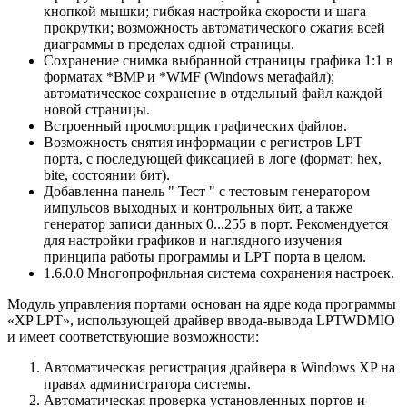
кнопкой мышки; гибкая настройка скорости и шага
прокрутки; возможность автоматического сжатия всей
диаграммы в пределах одной страницы.
Сохранение снимка выбранной страницы графика 1:1 в
форматах *BMP и *WMF (Windows метафайл);
автоматическое сохранение в отдельный файл каждой
новой страницы.
Встроенный просмотрщик графических файлов.
Возможность снятия информации с регистров LPT
порта, с последующей фиксацией в логе (формат: hex,
bite, состоянии бит).
Добавленна панель " Тест " с тестовым генератором
импульсов выходных и контрольных бит, а также
генератор записи данных 0...255 в порт. Рекомендуется
для настройки графиков и наглядного изучения
принципа работы программы и LPT порта в целом.
1.6.0.0 Многопрофильная система сохранения настроек.
Модуль управления портами основан на ядре кода программы
«XP LPT», использующей драйвер ввода-вывода LPTWDMIO
и имеет соответствующие возможности:
Автоматическая регистрация драйвера в Windows XP на
правах администратора системы.
Автоматическая проверка установленных портов и