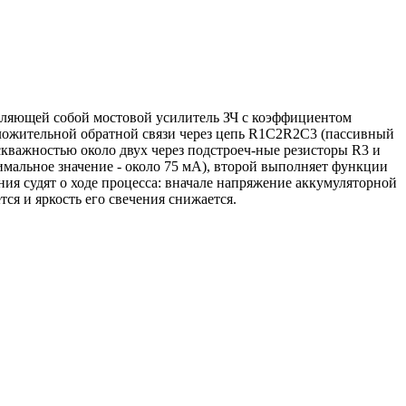
авляющей собой мостовой усилитель ЗЧ с коэффициентом
оложительной обратной связи через цепь R1C2R2C3 (пассивный
кважностью около двух через подстроеч-ные резисторы R3 и
имальное значение - около 75 мА), второй выполняет функции
ния судят о ходе процесса: вначале напряжение аккумуляторной
тся и яркость его свечения снижается.