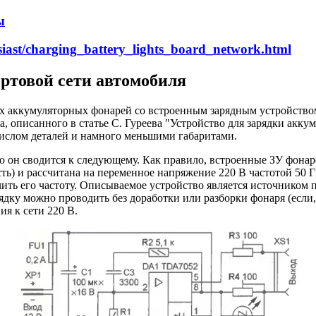
ы
siast/charging_battery_lights_board_network.html
ртовой сети автомобиля
х аккумуляторных фонарей со встроенным зарядным устройством
а, описанного в статье С. Гуреева "Устройство для зарядки акк
 числом деталей и намного меньшими габаритами.
о он сводится к следующему. Как правило, встроенные ЗУ фонар
ость) и рассчитана на переменное напряжение 220 В частотой 50
ть его частоту. Описываемое устройство является источником
рядку можно проводить без доработки или разборки фонаря (если,
я к сети 220 В.