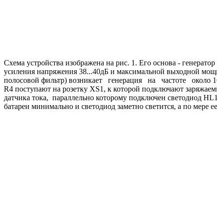
Схема устройства изображена на рис. 1. Его основа - генера
усиления напряжения 38...40дБ и максимальной выходной мощн
полосовой фильтр) возникает генерация на частоте около 10
R4 поступают на розетку XS1, к которой подключают заряжаем
датчика тока, параллельно которому подключен светодиод HL1 
батареи минимально и светодиод заметно светится, а по мере ее