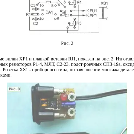
Рис. 2
ме вилки ХР1 и плавкой вставки RJ1, показан на рис. 2. Изгота
нных резисторов Р1-4, МЛТ, С2-23, подст-роечных СПЗ-19а, окс
 Розетка XS1 - приборного типа, по завершении монтажа деталей
иками.