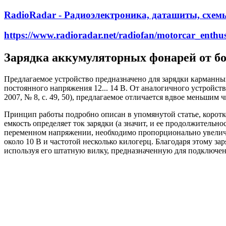
RadioRadar - Радиоэлектроника, даташиты, схем
https://www.radioradar.net/radiofan/motorcar_enthu
Зарядка аккумуляторных фонарей от бо
Предлагаемое устройство предназначено для зарядки карманны
постоянного напряжения 12... 14 В. От аналогичного устройств
2007, № 8, с. 49, 50), предлагаемое отличается вдвое меньшим
Принцип работы подробно описан в упомянутой статье, коротк
емкость определяет ток зарядки (а значит, и ее продолжительн
переменном напряжении, необходимо пропорционально увеличи
около 10 В и частотой несколько килогерц. Благодаря этому за
используя его штатную вилку, предназначенную для подключени