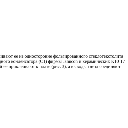
вливают ее из односторонне фольгированного стеклотекстолита
идного конденсатора (С1) фирмы Jamicon и керамических К10-17
 ее приклеивают к плате (рис. 3), а выводы гнезд соединяют