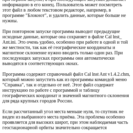
информацию в его конец. Пользователь может посмотреть
этот файл в любом текстовом редакторе, например, в
программе "Блокнот", и удалить данные, которые больше не
нужны.
При повторном запуске программа выводит предыдущие
исходные данные, которые она сохраняет в файле Cal lnst_
Ant.ini. Это очень удобно, особенно при работе в одной и той
же местности, так как её географические координаты и
магнитное склонение нужно вводить только один раз. При
последующих запусках программы они автоматически
выводятся в соответствующих окнах.
Программа содержит справочный файл Cal lnst Ant v1.4.2.chm,
который можно запустить как из программы командой меню
"Справка", так и отдельно от неё. Этот файл содержит
инструкцию по работе с программой и таблицу
географических координат и значений магнитного склонения
для ряда крупных городов России.
Если рассчитанный угол места меньше нуля, то спутник не
виден из выбранного места приёма. Эта проблема особенно
проявляется для высоких широт, при этом наблюдаемая часть
геостационарной орбиты значительно сокращается