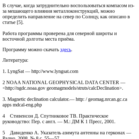
В случае, когда затруднительно воспользоваться компасом из-
за мешающего влияния металлоконструкций, можно
определить направление на север по Солнцу, как описано в
статье [5].
Работа программы проверена для северной широты и
восточной долготы места приёма.
Программу можно скачать
здесь
.
Литература:
1. LyngSat — http://www.lyngsat.com
2 NOAA NATIONAL GEOPHYSICAL DATA CENTER —
<http://ngdc.noaa.gov geomagmodels/struts/calcDeclination>.
3. Magnetic declination calculator.— http: / geomag.nrcan.gc.ca
apps mdcal-eng.php
4 Стивенсон Д. Спутниковое ТВ. Практическое
руководство: Пер. с англ. — М.: ДМ К 1 Пресс, 2001.
5 Давиденко А. Указатель азимута антенны на герконах —
Радио, 2008. № 8 с. 55—57