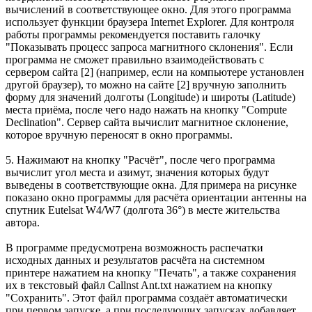
вычислений в соответствующее окно. Для этого программа
использует функции браузера Internet Explorer. Для контроля
работы программы рекомендуется поставить галочку
"Показывать процесс запроса магнитного склонения". Если
программа не сможет правильно взаимодействовать с
сервером сайта [2] (например, если на компьютере установлен
другой браузер), то можно на сайте [2] вручную заполнить
форму для значений долготы (Longitude) и широты (Latitude)
места приёма, после чего надо нажать на кнопку "Compute
Declination". Сервер сайта вычислит магнитное склонение,
которое вручную переносят в окно программы.
5. Нажимают на кнопку "Расчёт", после чего программа
вычислит угол места и азимут, значения которых будут
выведены в соответствующие окна. Для примера на рисунке
показано окно программы для расчёта ориентации антенны на
спутник Eutelsat W4/W7 (долгота 36°) в месте жительства
автора.
В программе предусмотрена возможность распечатки
исходных данных и результатов расчёта на системном
принтере нажатием на кнопку "Печать", а также сохранения
их в текстовый файл Callnst Ant.txt нажатием на кнопку
"Сохранить". Этот файл программа создаёт автоматически
при первом запуске, а при последующих запусках добавляет