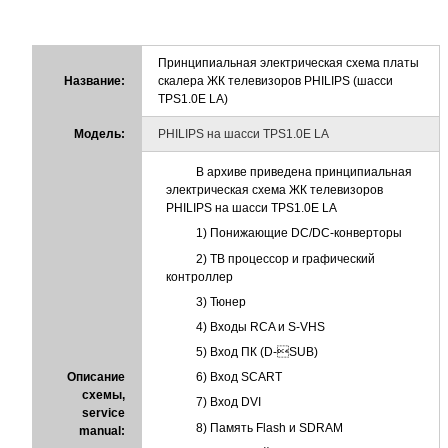
Принципиальная электрическая схема платы
Название:
скалера ЖК телевизоров PHILIPS (шасси
TPS1.0E LA)
Модель:
PHILIPS на шасси TPS1.0E LA
В архиве приведена принципиальная
электрическая схема ЖК телевизоров
PHILIPS на шасси TPS1.0E LA
1) Понижающие DC/DC-конверторы
2) ТВ процессор и графический
контроллер
3) Тюнер
4) Входы RCA и S-VHS
5) Вход ПК (D-SUB)
Описание
6) Вход SCART
схемы,
7) Вход DVI
service
8) Память Flash и SDRAM
manual: