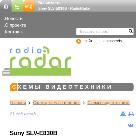
Вы читаете:
Sony SLV-E830B - RadioRadar
Новости
О проекте
Контакты
сайт
datasheets
СХЕМЫ ВИДЕОТЕХНИКИ
Главная
Схемы, service manuals
Схемы видеотехники
21 год назад
Sony SLV-E830B