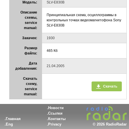
Модель:
SLV-E830B
Описание
Принципиальная схема, осциллограммы в
схемы,
контрольных точках видеомагнитофона Sony
service
SLV-E830B
manual:
Закачек:
1930
Размер
465 Кб
файла:
Дата
21.04.2005
добавления:
Скачать
схему,
Скачать
service
manual:
Новости
Ссылки
Главная
Контакты
Eng
Privacy
©
2026 RadioRadar