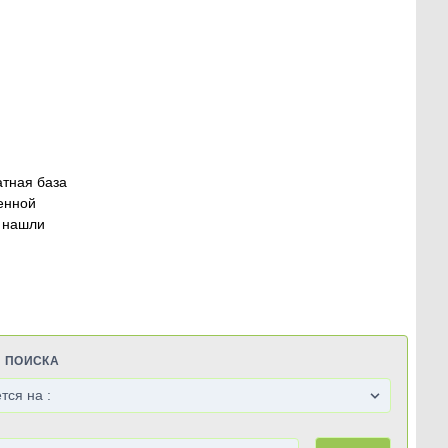
атная база
енной
 нашли
Я ПОИСКА