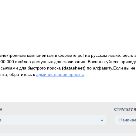
электронным компонентам в формате pdf на русском языке. Беспл
000 000 файлов доступных для скачивания. Воспользуйтесь привед
ссылками для быстрого поиска
(datasheet)
по алфавиту.Если вы не
нта, обратитесь к
администрации проекта
.
А
СТРАТЕГИ