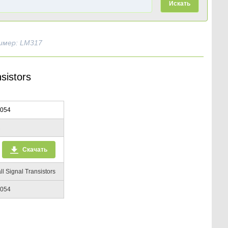
Искать
имер: LM317
sistors
054
C
Скачать
l Signal Transistors
054