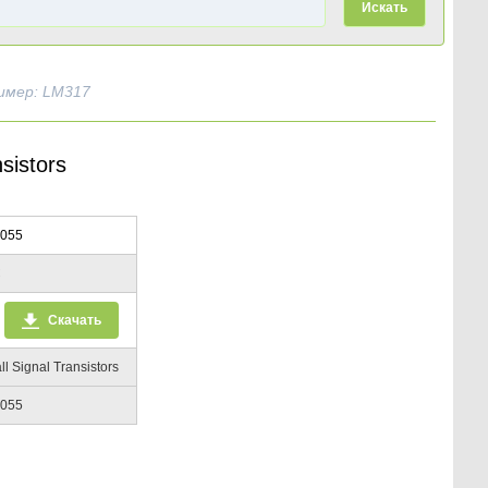
Искать
имер: LM317
sistors
055
C
Скачать
l Signal Transistors
055