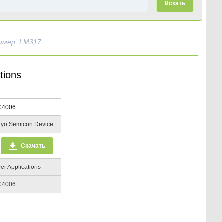
Искать
имер: LM317
tions
C4006
yo Semicon Device
Скачать
ver Applications
C4006