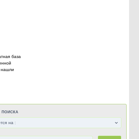
атная база
енной
 нашли
Я ПОИСКА