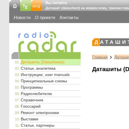
Вы читаете:
Даташит (datasheet) на микросхему, транзистор
Новости
О проекте
Контакты
ДАТАШИ
Главная
Даташит
Даташиты (Datasheets)
Статьи, аналитика
Даташиты (D
Инструкции, user manuals
Принципиальные схемы
Программы
Радиолюбителю
Справочник
Глоссарий
Ремонт электроники
Выставки
Статьи, партнеры