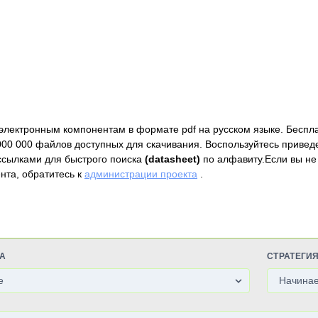
электронным компонентам в формате pdf на русском языке. Беспл
000 000 файлов доступных для скачивания. Воспользуйтесь привед
ссылками для быстрого поиска
(datasheet)
по алфавиту.Если вы не
нта, обратитесь к
администрации проекта
.
А
СТРАТЕГИ