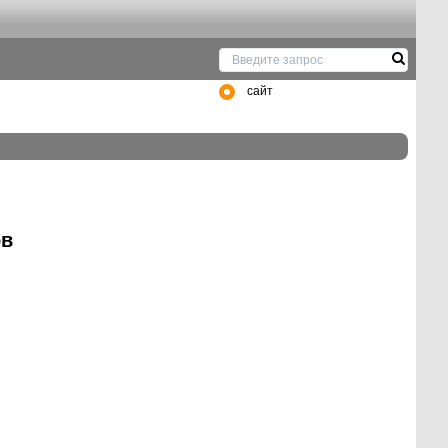
сайт
ов