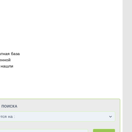
атная база
енной
 нашли
Я ПОИСКА