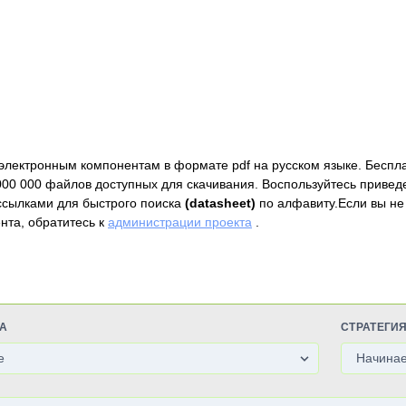
электронным компонентам в формате pdf на русском языке. Беспл
000 000 файлов доступных для скачивания. Воспользуйтесь привед
ссылками для быстрого поиска
(datasheet)
по алфавиту.Если вы не
нта, обратитесь к
администрации проекта
.
А
СТРАТЕГИ