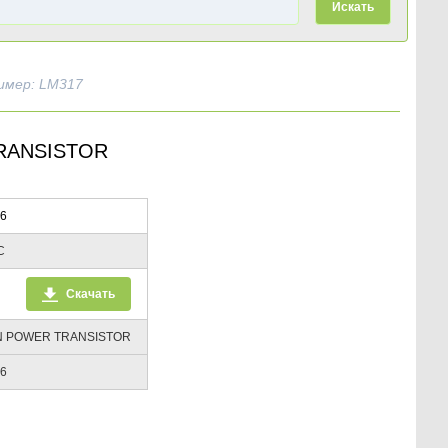
Искать
имер: LM317
RANSISTOR
6
C
Скачать
N POWER TRANSISTOR
6