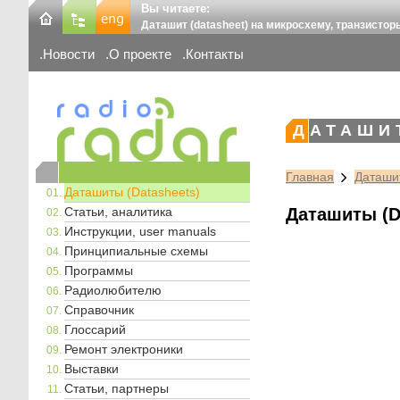
Вы читаете:
Даташит (datasheet) на микросхему, транзистор
Новости
О проекте
Контакты
ДАТАШИ
Главная
Даташит
Даташиты (Datasheets)
Статьи, аналитика
Даташиты (D
Инструкции, user manuals
Принципиальные схемы
Программы
Радиолюбителю
Справочник
Глоссарий
Ремонт электроники
Выставки
Статьи, партнеры