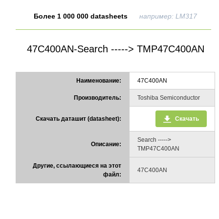
Более 1 000 000 datasheets
например: LM317
47C400AN-Search -----> TMP47C400AN
Наименование:
47C400AN
Производитель:
Toshiba Semiconductor
Скачать даташит (datasheet):
Скачать
Search ----->
Описание:
TMP47C400AN
Другие, ссылающиеся на этот
47C400AN
файл: