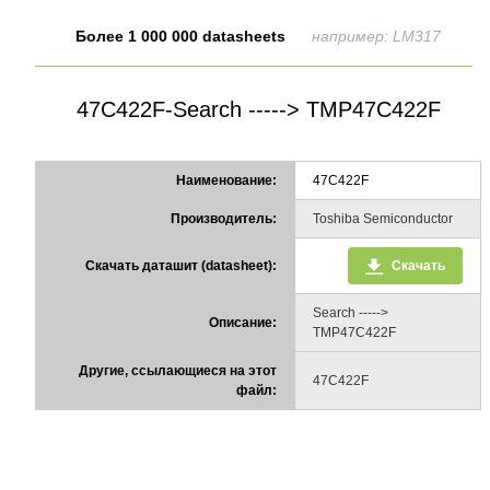
Более 1 000 000 datasheets
например: LM317
47C422F-Search -----> TMP47C422F
Наименование:
47C422F
Производитель:
Toshiba Semiconductor
Скачать даташит (datasheet):
Скачать
Search ----->
Описание:
TMP47C422F
Другие, ссылающиеся на этот
47C422F
файл: