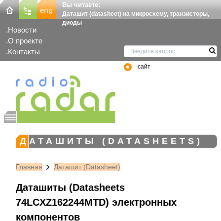
Вы читаете:
Даташит (datasheet) на микросхему, транзисторы,
диоды
Новости
О проекте
Контакты
сайт
ДАТАШИТЫ (DATASHEETS)
Главная
Даташит (Datasheet)
Даташиты (Datasheets
74LCXZ162244MTD) электронных
компонентов