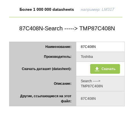
Более 1 000 000 datasheets
например: LM317
87C408N-Search -----> TMP87C408N
Наименование:
87C408N
Производитель:
Toshiba
Скачать даташит (datasheet):
Скачать
Search ----->
Описание:
TMP87C408N
Другие, ссылающиеся на этот
87C408N
файл: