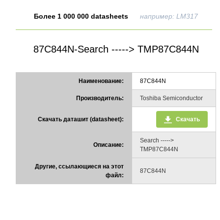
Более 1 000 000 datasheets
например: LM317
87C844N-Search -----> TMP87C844N
Наименование:
87C844N
Производитель:
Toshiba Semiconductor
Скачать даташит (datasheet):
Скачать
Search ----->
Описание:
TMP87C844N
Другие, ссылающиеся на этот
87C844N
файл: