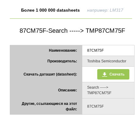
Более 1 000 000 datasheets
например: LM317
87CM75F-Search -----> TMP87CM75F
Наименование:
87CM75F
Производитель:
Toshiba Semiconductor
Скачать даташит (datasheet):
Скачать
Search ----->
Описание:
TMP87CM75F
Другие, ссылающиеся на этот
87CM75F
файл: