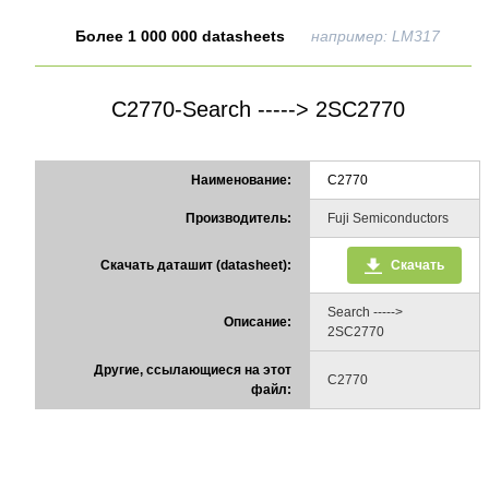
Более 1 000 000 datasheets
например: LM317
C2770-Search -----> 2SC2770
Наименование:
C2770
Производитель:
Fuji Semiconductors
Скачать даташит (datasheet):
Скачать
Search ----->
Описание:
2SC2770
Другие, ссылающиеся на этот
C2770
файл: