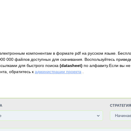
электронным компонентам в формате pdf на русском языке. Беспл
000 000 файлов доступных для скачивания. Воспользуйтесь привед
ссылками для быстрого поиска
(datasheet)
по алфавиту.Если вы не
нта, обратитесь к
администрации проекта
.
А
СТРАТЕГИ