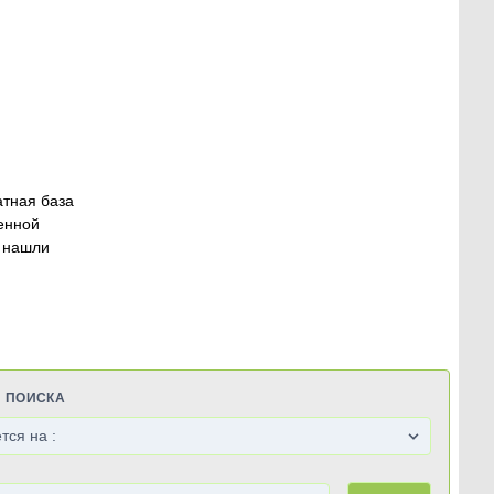
атная база
енной
 нашли
Я ПОИСКА