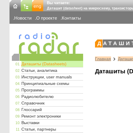
Вы читаете:
Даташит (datasheet) на микросхему, транзистор
Новости
О проекте
Контакты
ДАТАШИ
Главная
Даташит
Даташиты (Datasheets)
Статьи, аналитика
Даташиты (D
Инструкции, user manuals
Принципиальные схемы
Программы
Радиолюбителю
Справочник
Глоссарий
Ремонт электроники
Выставки
Статьи, партнеры