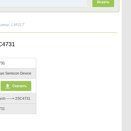
Искать
имер: LM317
SC4731
731
yo Semicon Device
Скачать
rch -----> 2SC4731
731