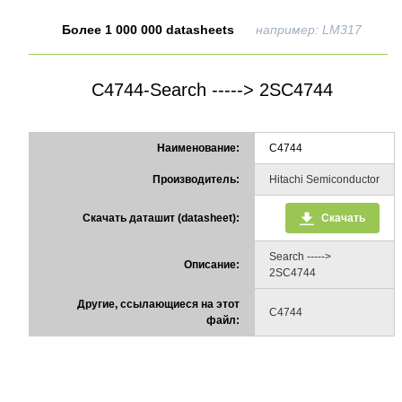
Более 1 000 000 datasheets
например: LM317
C4744-Search -----> 2SC4744
Наименование:
C4744
Производитель:
Hitachi Semiconductor
Скачать даташит (datasheet):
Скачать
Search ----->
Описание:
2SC4744
Другие, ссылающиеся на этот
C4744
файл: