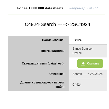
Более 1 000 000 datasheets
например: LM317
C4924-Search -----> 2SC4924
Наименование:
C4924
Sanyo Semicon
Производитель:
Device
Скачать даташит (datasheet):
Скачать
Описание:
Search -----> 2SC4924
Другие, ссылающиеся на этот
C4924
файл: