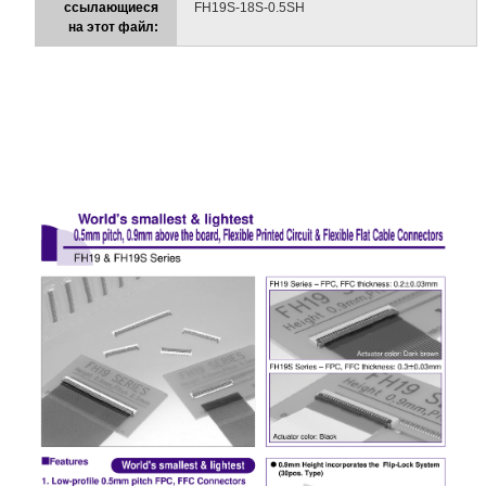
ссылающиеся
FH19S-18S-0.5SH
на этот файл: