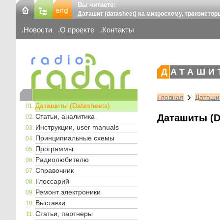
Вы читаете:
Даташит (datasheet) на микросхему, транзистор
Новости
О проекте
Контакты
ДАТАШИ
Главная
Даташит
Даташиты (Datasheets)
Статьи, аналитика
Даташиты (D
Инструкции, user manuals
Принципиальные схемы
Программы
Радиолюбителю
Справочник
Глоссарий
Ремонт электроники
Выставки
Статьи, партнеры