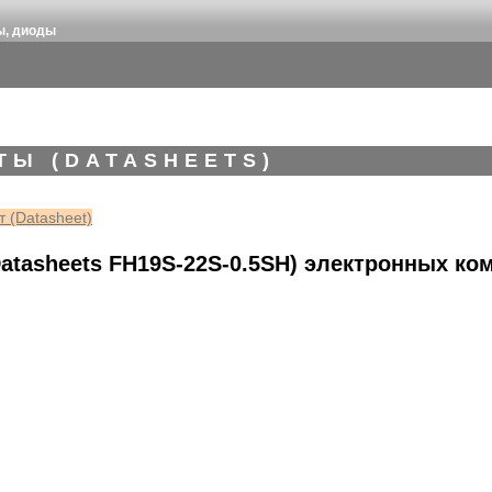
ы, диоды
ТЫ (DATASHEETS)
 (Datasheet)
atasheets FH19S-22S-0.5SH) электронных ко