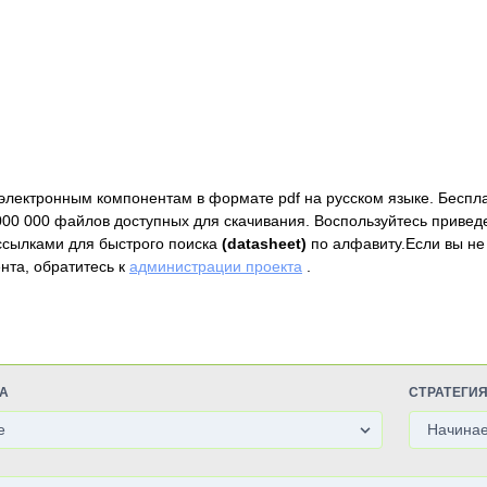
электронным компонентам в формате pdf на русском языке. Беспл
000 000 файлов доступных для скачивания. Воспользуйтесь привед
ссылками для быстрого поиска
(datasheet)
по алфавиту.Если вы не
нта, обратитесь к
администрации проекта
.
А
СТРАТЕГИ