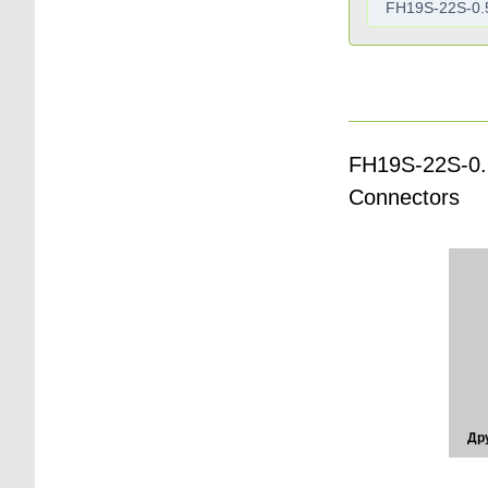
FH19S-22S-0.5
Connectors
Др