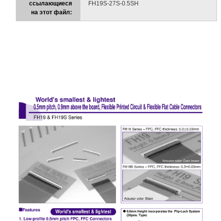
ссылающиеся
FH19S-27S-0.5SH
на этот файл: