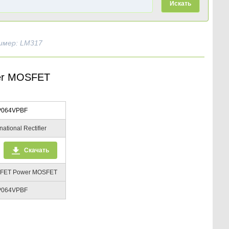
Искать
имер: LM317
er MOSFET
P064VPBF
national Rectifier
Скачать
FET Power MOSFET
P064VPBF