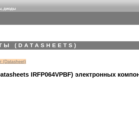
ы, диоды
ТЫ (DATASHEETS)
 (Datasheet)
atasheets IRFP064VPBF) электронных компо