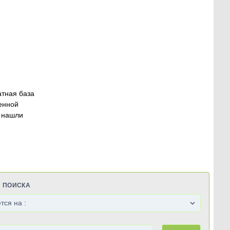
атная база
енной
 нашли
Я ПОИСКА