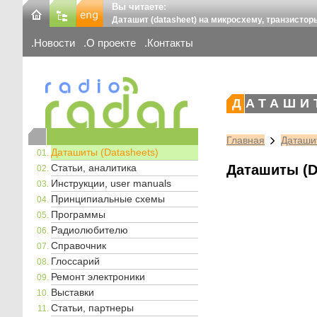
Вы читаете:
Даташит (datasheet) на микросхему, транзистор
Новости
О проекте
Контакты
ДАТАШИ
Главная
Даташит
Даташиты (Datasheets)
Статьи, аналитика
Даташиты (D
Инструкции, user manuals
Принципиальные схемы
Программы
Радиолюбителю
Справочник
Глоссарий
Ремонт электроники
Выставки
Статьи, партнеры