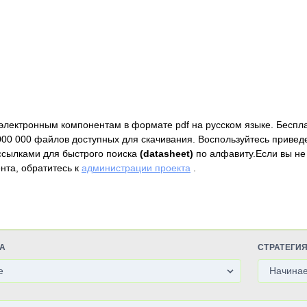
электронным компонентам в формате pdf на русском языке. Беспл
000 000 файлов доступных для скачивания. Воспользуйтесь привед
ссылками для быстрого поиска
(datasheet)
по алфавиту.Если вы не
нта, обратитесь к
администрации проекта
.
А
СТРАТЕГИ